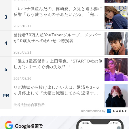
2026/03/25
「いつ子供産んだの」篠崎愛、女児と遊ぶ姿に
反響「もう愛ちゃんの子みたいだね」「完...
3
2025/10/17
登録者70万人超YouTuberグループ、メンバー
が10歳女子へのわいせつ誘拐容...
4
2025/03/21
「過去1最高傑作」上田竜也、“STARTO社の倒
し方”シリーズで初の失敗!? 「...
5
2024/08/26
リボ地獄から抜け出したい人は、返済を3～6
ヶ月停止して『大幅に減額してから返済す...
PR
渋谷法務総合事務所
Recommended by