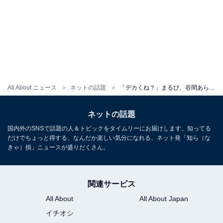
All About ニュース
ネットの話題
「デカくね？」まるぴ、谷間あらわな水着姿でBBQを楽しむショット！ 「いい笑顔」「何と凄いオッパイ」
ネットの話題
国内外のSNSで話題の人＆トピックをタイムリーにお届けします。知ってる
だけでちょっと得する、なんだか楽しい気分になれる、ネット発「知ら（な
きゃ）損」ニュースが盛りだくさん。
関連サービス
All About
All About Japan
イチオシ