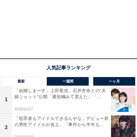
最新
一週間
一ヶ月
「結婚しまーす」上田竜也、石井杏奈との“夫
婦ショット”公開「通知欄みて震えた」「...
1
2025/11/27
「犯罪者もアイドルできるんやな」デビュー前
の男性アイドルが炎上。「事件から半年も...
2