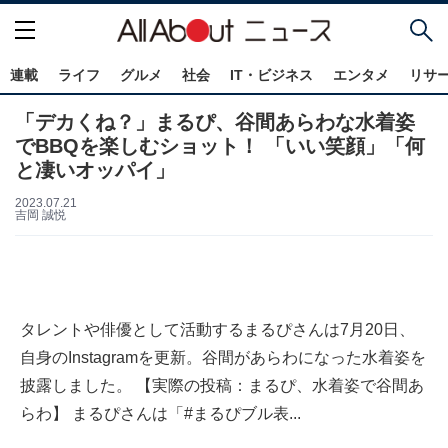
連載
ライフ
グルメ
社会
IT・ビジネス
エンタメ
リサ
「デカくね？」まるぴ、谷間あらわな水着姿
でBBQを楽しむショット！ 「いい笑顔」「何
と凄いオッパイ」
2023.07.21
吉岡 誠悦
タレントや俳優として活動するまるぴさんは7月20日、
自身のInstagramを更新。谷間があらわになった水着姿を
披露しました。 【実際の投稿：まるぴ、水着姿で谷間あ
らわ】 まるぴさんは「#まるぴブル表...