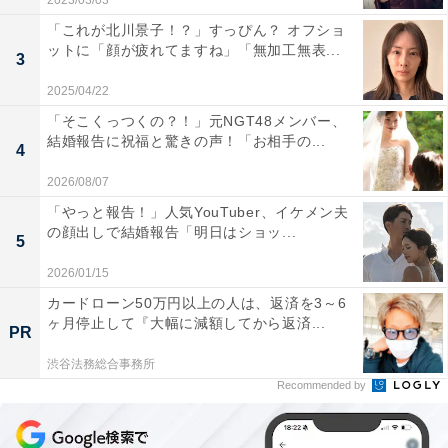
2023/03/03
「これが北川景子！？」すっぴん？ オフショ
ットに「顔が疲れてますね」「無加工無表...
3
2025/04/22
「そこくっつくの？！」元NGT48メンバー、
結婚報告に祝福と驚きの声！「お相手の...
4
2026/08/07
「やっと報告！」人気YouTuber、イケメン夫
の顔出しで結婚報告「明日はショッ...
5
2026/01/15
カードローン50万円以上の人は、返済を3～6
ヶ月停止して『大幅に減額してから返済...
PR
渋谷法務総合事務所
Recommended by