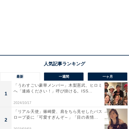
最新
一週間
一ヶ月
「うわすごい豪華メンバー」木梨憲武、ヒロミ
へ「連絡ください！」呼び掛ける。ISS...
1
2024/10/17
「リアル天使」篠崎愛、肩をちら見せしたバス
ローブ姿に「可愛すぎんぞ～」「目の表情...
2