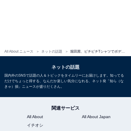
All About ニュース
ネットの話題
堀田茜、ピチピチTシャツでボディラインくっきり＆おなかあらわ！ 「スタイルたまらんなぁ」「涼しそー」
ネットの話題
国内外のSNSで話題の人＆トピックをタイムリーにお届けします。知ってる
だけでちょっと得する、なんだか楽しい気分になれる、ネット発「知ら（な
きゃ）損」ニュースが盛りだくさん。
関連サービス
All About
All About Japan
イチオシ