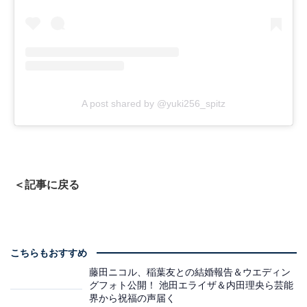
A post shared by @yuki256_spitz
＜記事に戻る
こちらもおすすめ
藤田ニコル、稲葉友との結婚報告＆ウエディン
グフォト公開！ 池田エライザ＆内田理央ら芸能
界から祝福の声届く