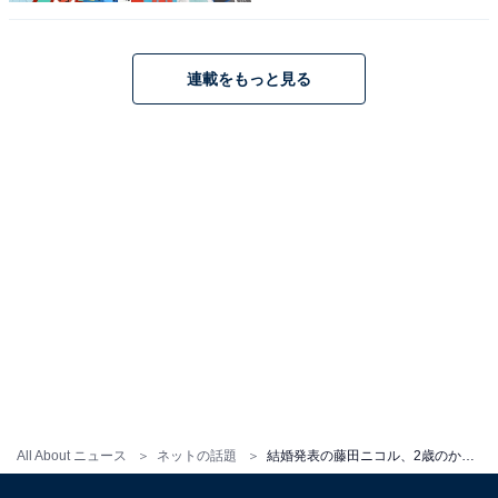
連載をもっと見る
All About ニュース
ネットの話題
結婚発表の藤田ニコル、2歳のかわいい家族を紹介し反響！ 「にこるんに似てる気がする」「幸せいっぱいだね」