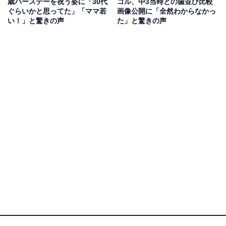
歳バースデーを祝う姿に「30代
コル、中3当時との歯並び比較
ぐらいかと思ってた」「ママ若
画像公開に「全然わからなかっ
い！」と驚きの声
た」と驚きの声