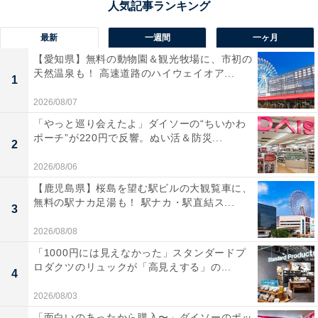
最新
一週間
一ヶ月
【愛知県】無料の動物園＆観光牧場に、市初の
天然温泉も！ 高速道路のハイウェイオア...
1
2026/08/07
「やっと巡り会えたよ」ダイソーの“ちいかわ
ポーチ”が220円で反響。ぬい活＆防災...
2
2026/08/06
【鹿児島県】桜島を望む駅ビルの大観覧車に、
無料の駅ナカ足湯も！ 駅ナカ・駅直結ス...
3
2026/08/08
「1000円には見えなかった」スタンダードプ
ロダクツのリュックが「高見えする」の...
4
2026/08/03
「面白いのあったから購入〜」ダイソーのポッ