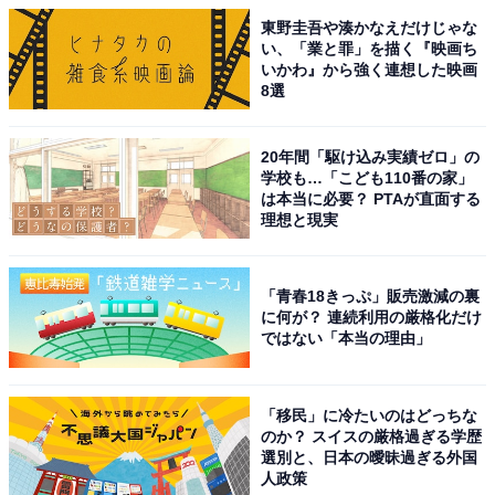
東野圭吾や湊かなえだけじゃな
い、「業と罪」を描く『映画ち
いかわ』から強く連想した映画
8選
20年間「駆け込み実績ゼロ」の
学校も…「こども110番の家」
は本当に必要？ PTAが直面する
理想と現実
「青春18きっぷ」販売激減の裏
に何が？ 連続利用の厳格化だけ
ではない「本当の理由」
「移民」に冷たいのはどっちな
のか？ スイスの厳格過ぎる学歴
選別と、日本の曖昧過ぎる外国
人政策