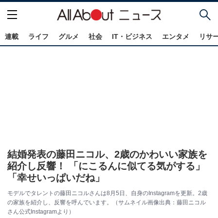
連載
ライフ
グルメ
社会
IT・ビジネス
エンタメ
リサ
結婚発表の藤田ニコル、2歳のかわいい家族を
紹介し反響！ 「にこるんに似てる気がする」
「幸せいっぱいだね」
モデルでタレントの藤田ニコルさんは8月5日、自身のInstagramを更新。2歳
の家族を紹介し、反響を呼んでいます。（サムネイル画像出典：藤田ニコル
さん公式Instagramより）