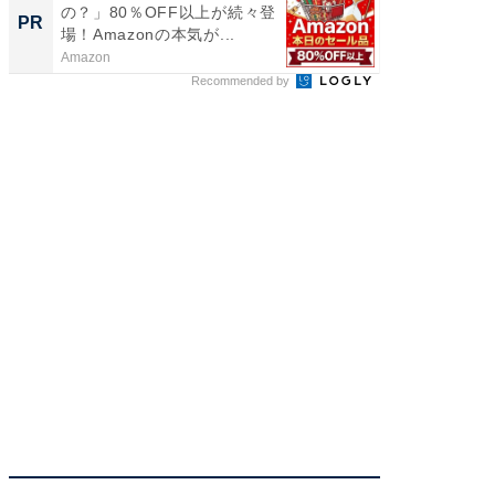
の？」80％OFF以上が続々登
の？」8
PR
PR
場！Amazonの本気が...
場！Ama
Amazon
Amazon
Recommended by