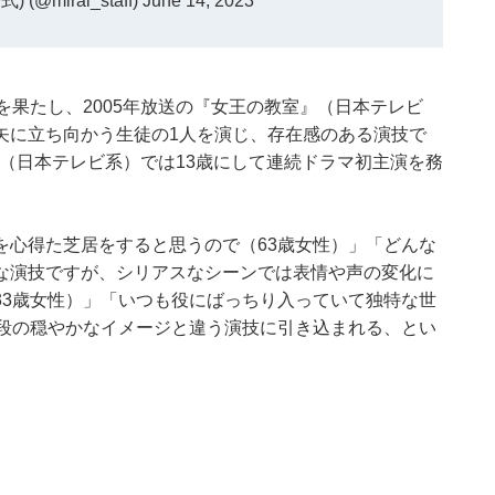
@mirai_staff)
June 14, 2023
を果たし、2005年放送の『女王の教室』（日本テレビ
矢に立ち向かう生徒の1人を演じ、存在感のある演技で
』（日本テレビ系）では13歳にして連続ドラマ初主演を務
を心得た芝居をすると思うので（63歳女性）」「どんな
な演技ですが、シリアスなシーンでは表情や声の変化に
33歳女性）」「いつも役にばっちり入っていて独特な世
普段の穏やかなイメージと違う演技に引き込まれる、とい