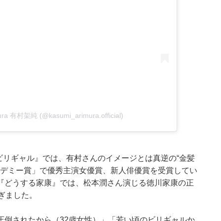
mura 有村架純 (@kasumi_arimura.official)
『ビリギャル』では、有村さんのイメージとは真逆の“金髪
カデミー賞」で優秀主演女優賞、新人俳優賞を受賞してい
ラマ『どうする家康』では、松本潤さん演じる徳川家康の正
ぎました。
圧倒されたから（32歳女性）」「若い頃のビリギャルか