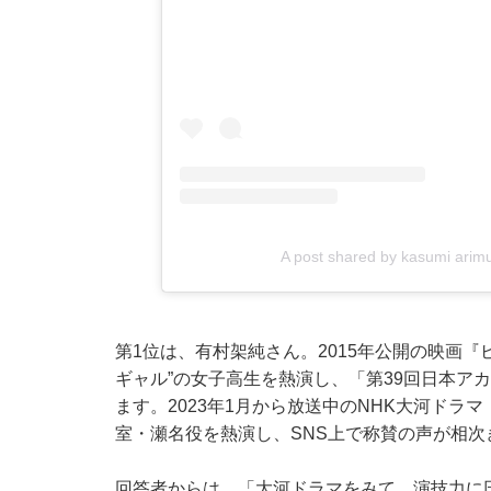
A post shared by kasumi ari
第1位は、有村架純さん。2015年公開の映画
ギャル”の女子高生を熱演し、「第39回日本ア
ます。2023年1月から放送中のNHK大河ド
室・瀬名役を熱演し、SNS上で称賛の声が相次
回答者からは、「大河ドラマをみて、演技力に