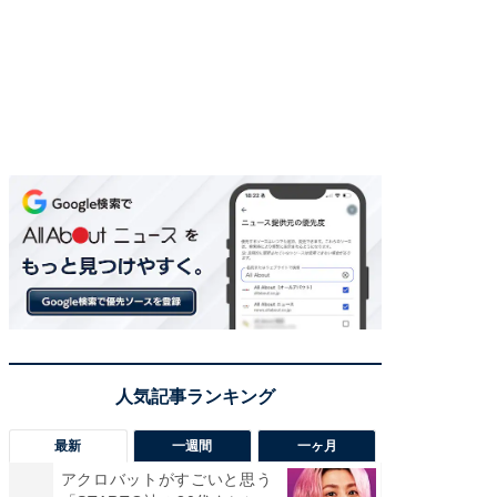
最新
一週間
一ヶ月
アクロバットがすごいと思う
癒し系だ