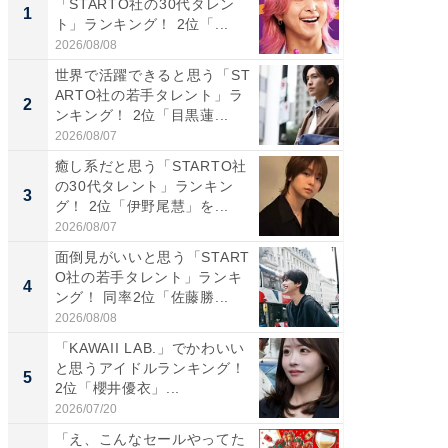
「STARTO社の30代タレン
の若手
1
1
ト」ランキング！ 2位「...
グ！ 2
2026/08/08
2026/08/0
世界で活躍できると思う「ST
癒し系だ
ARTO社の若手タレント」ラ
の30代
2
2
ンキング！ 2位「目黒蓮...
グ！ 2
2026/08/07
2026/08/0
癒し系だと思う「STARTO社
「パフ
の30代タレント」ランキン
思うST
3
3
グ！ 2位「伊野尾慧」を...
ンキング
2026/08/07
2026/08/0
面倒見がいいと思う「START
ギャップ
O社の若手タレント」ランキ
RTO社
4
4
ング！ 同率2位「佐藤勝...
キング！
2026/08/08
2026/08/0
「KAWAII LAB.」でかわいい
世界で活
と思うアイドルランキング！
ARTO
5
5
2位「櫻井優衣」...
ンキング
2026/07/20
2026/08/0
「え、こんなセールやってた
「え、