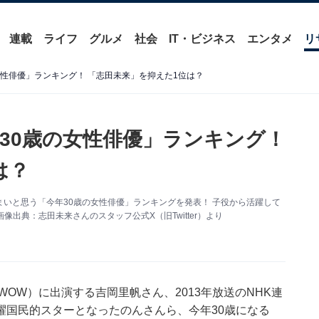
連載
ライフ
グルメ
社会
IT・ビジネス
エンタメ
リ
性俳優」ランキング！ 「志田未来」を抑えた1位は？
30歳の女性俳優」ランキング！
は？
がうまいと思う「今年30歳の女性俳優」ランキングを発表！ 子役から活躍して
像出典：志田未来さんのスタッフ公式X（旧Twitter）より
OW）に出演する吉岡里帆さん、2013年放送のNHK連
躍国民的スターとなったのんさんら、今年30歳になる