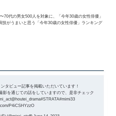
国10〜70代の男女500人を対象に、「今年30歳の女性俳優」
演技がうまいと思う「今年30歳の女性俳優」ランキング
インタビュー記事を掲載いただいています！
撮影を通じての話をしていますので、是非チェック
i_act
@houtei_drama
#STRATA
#mimi33
er.com/P4iCSHYzzO