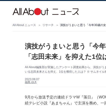
All About ニュース
リサーチ
演技がうまいと思う「今年30歳の女
演技がうまいと思う「今年
「志田未来」を抑えた1位
All About編集部が実施したアンケート調査結果から、演技
いる志田未来さんを抑え、1位を獲得した人は？ ※ サムネイル画
2023.08.07
福島 ゆき
9月から放送予定の連続ドラマW『落日』（WOW
続テレビ小説『あまちゃん』で主演を務め、一