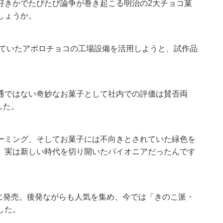
好きかでたびたび論争が巻き起こる明治の2大チョコ菓
しょうか。
れていたアポロチョコの工場設備を活用しようと、試作品
通ではない奇妙なお菓子として社内での評価は賛否両
した。
ーミング、そしてお菓子には不向きとされていた緑色を
、実は新しい時代を切り開いたパイオニアだったんです
年に発売。後発ながらも人気を集め、今では「きのこ派・
した。