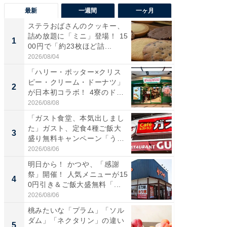
最新
一週間
一ヶ月
ステラおばさんのクッキー、
ステラ
詰め放題に「ミニ」登場！ 15
詰め放題
1
1
00円で「約23枚ほど詰...
00円で「
2026/08/04
2026/08/0
「ハリー・ポッター×クリス
「えぐ
ピー・クリーム・ドーナツ」
う！」
2
2
が日本初コラボ！ 4寮のド
神」と
ー...
が神」「.
2026/08/08
2026/08/0
「ガスト食堂、本気出しまし
「はま
た」ガスト、定食4種ご飯大
第3弾開
3
3
盛り無料キャンペーン「うお
タが登
お...
う...
2026/08/06
2026/08/0
明日から！ かつや、「感謝
「ガス
祭」開催！ 人気メニューが15
た」ガス
4
4
0円引き＆ご飯大盛無料「...
盛り無
お...
2026/08/06
2026/08/0
桃みたいな「プラム」「ソル
「たま
ダム」「ネクタリン」の違い
グ、新作
5
5