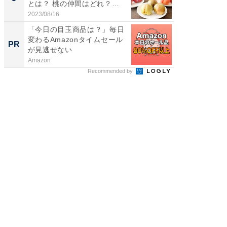
とは？ 桃の仲間はどれ？
ィ”登場
味...
2023/08/16
2026/08/0
「今日の目玉商品は？」毎日
「え、
変わるAmazonタイムセール
の？」8
PR
PR
が見逃せない
場！Ama
Amazon
Amazon
Recommended by