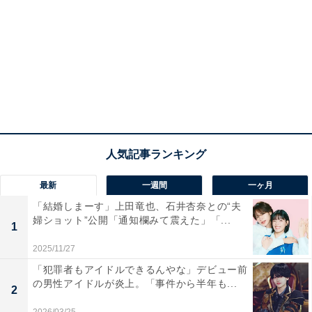
最新
一週間
一ヶ月
「結婚しまーす」上田竜也、石井杏奈との“夫
婦ショット”公開「通知欄みて震えた」「...
1
2025/11/27
「犯罪者もアイドルできるんやな」デビュー前
の男性アイドルが炎上。「事件から半年も...
2