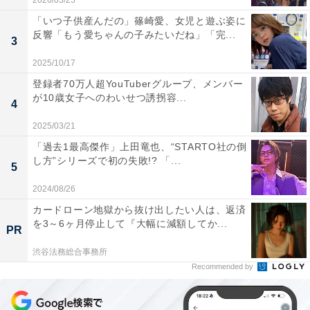
2026/03/25
「いつ子供産んだの」篠崎愛、女児と遊ぶ姿に
反響「もう愛ちゃんの子みたいだね」「完...
3
2025/10/17
登録者70万人超YouTuberグループ、メンバー
が10歳女子へのわいせつ誘拐容...
4
2025/03/21
「過去1最高傑作」上田竜也、“STARTO社の倒
し方”シリーズで初の失敗!? 「...
5
2024/08/26
カードローン地獄から抜け出したい人は、返済
を3～6ヶ月停止して『大幅に減額してか...
PR
渋谷法務総合事務所
Recommended by