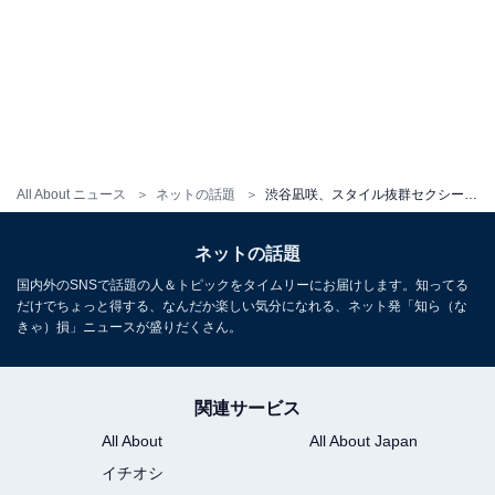
All About ニュース
ネットの話題
渋谷凪咲、スタイル抜群セクシーワンピ姿で肩出し＆美脚ちらり！ 「エロかっこいい」「大人の色気を感じます」
ネットの話題
国内外のSNSで話題の人＆トピックをタイムリーにお届けします。知ってる
だけでちょっと得する、なんだか楽しい気分になれる、ネット発「知ら（な
きゃ）損」ニュースが盛りだくさん。
関連サービス
All About
All About Japan
イチオシ