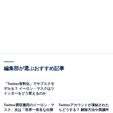
「XTwitter」「青い鳥さん」などがX上で話題に
なぜ「X」なのか？
pic.twitter.com/IwcbqMnQtA
— Elon Musk (@elonmusk)
July 23, 2023
編集部が選ぶおすすめ記事
今回の改名には以前からの伏線があり、2023年4月の時
点で、Twitterはマスク氏が保有するX Holdings傘下の
「Twitter有料化」でサブスクモ
デルも？ イーロン・マスクはツ
「X」という会社に統合されています。つまり、X社が
イッターをどう変えるのか
「Twitter」というサービスを提供する状態が以前から続
いており、今回の改名は社名変更ではなく、サービス名
Twitter買収撤回のイーロン・マ
Twitterアカウントが凍結された
スク、次は「世界一有名な出禁
らどうする？ 解除方法や異議申
の変更だということです。