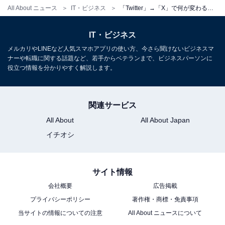
All About ニュース
IT・ビジネス
「Twitter」→「X」で何が変わる？ なぜイーロン・マスク氏は「X」にこだわるのか
代表的な事例が中国発の「WeChat」です。これはビデ
オチャット、ゲーム、写真共有、ライドシェア、決済、
IT・ビジネス
フードデリバリー、銀行、ショッピングなどのサービス
メルカリやLINEなど人気スマホアプリの使い方、今さら聞けないビジネスマ
を提供する包括的なアプリであり、中国人の生活にとっ
ナーや転職に関する話題など、若手からベテランまで、ビジネスパーソンに
てなくてはならないものとなっています。
役立つ情報を分かりやすく解説します。
一方で、欧米圏ではまだスーパーアプリは定着していま
関連サービス
せん。マスク氏にはTwitterをそのような万能型アプリに
All About
All About Japan
する構想があるといわれています。今回の名称変更は、
イチオシ
そのようなスーパーアプリ化を目指す第一歩といえるで
しょう。
サイト情報
会社概要
広告掲載
プライバシーポリシー
著作権・商標・免責事項
この記事の筆者：
福田 正人
当サイトの情報についての注意
All About ニュースについて
ソーシャルメディアやアプリを活用したインターネ