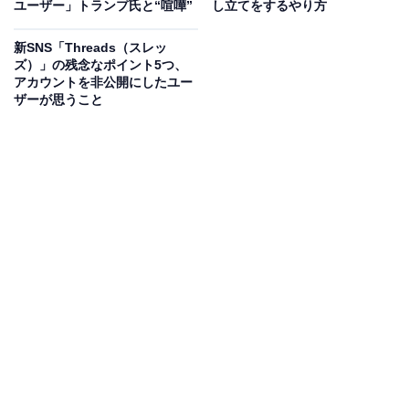
ユーザー」トランプ氏と“喧嘩”
し立てをするやり方
新SNS「Threads（スレッ
マスク氏にとって「X」は非常にこだわりのある呼称で
ズ）」の残念なポイント5つ、
す。1999年、マスク氏はオンライン金融サービスと電子
アカウントを非公開にしたユー
ザーが思うこと
メール決済の会社である「X.com」を設立。PayPalと合
併した後、マスク氏はPayPalと単体で呼ぶことをやめ、
「X-PayPal」に改称しようとしました（社員多数の反対
により実現せず）。
マスク氏はその後も自身の設立した宇宙開発企業に
「SpaceX」と名付けるなどしています。多種多様な分
野で事業を展開するマスク氏にとって、「X」という呼
称はそれらを集約するための旗印であることがうかがえ
ます。