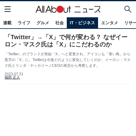
連載
ライフ
グルメ
社会
IT・ビジネス
エンタメ
リサ
「Twitter」→「X」で何が変わる？ なぜイー
ロン・マスク氏は「X」にこだわるのか
「Twitter」のブランドが突如「X」へと変更され、アイコンも「青い鳥」から
黒字の「X」に。Twitterは今後どのように変化していくのか、イーロン・マス
ク氏とリンダ・ヤッカリーノCEOの発言から考察します。
2023.07.31
福田 正人