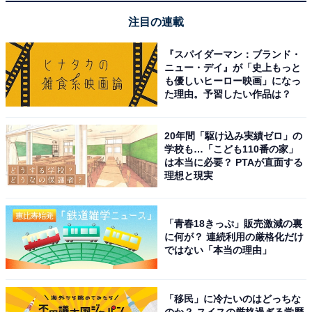
— Elon Musk (@elonmusk)
July 25, 2023
注目の連載
『スパイダーマン：ブランド・
また、Twitterの買収について「言論の自由を確保するた
ニュー・デイ』が「史上もっと
も優しいヒーロー映画」になっ
めであり、万能アプリのXを加速させるためでもある」
た理由。予習したい作品は？
とも述べています。
20年間「駆け込み実績ゼロ」の
学校も…「こども110番の家」
リンダ・ヤッカリーノCEOは、Twitterの機能刷新につい
は本当に必要？ PTAが直面する
て「Xはオーディオ、ビデオ、メッセージ、決済／銀行
理想と現実
業務を中心とし、人工知能（AI）を搭載したものにな
る」と述べています。
「青春18きっぷ」販売激減の裏
に何が？ 連続利用の厳格化だけ
ではない「本当の理由」
X is the future state of unlimited interactivity –
centered in audio, video, messaging,
payments/banking – creating a global marketplace
「移民」に冷たいのはどっちな
for ideas, goods, services, and opportunities.
のか？ スイスの厳格過ぎる学歴