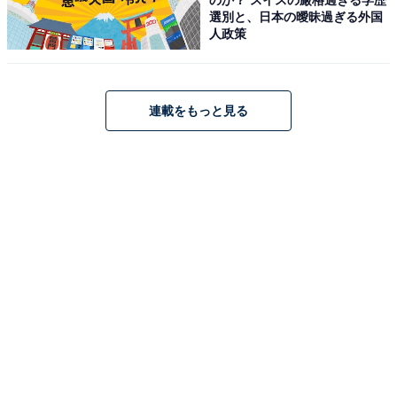
選別と、日本の曖昧過ぎる外国
Powered by AI, X will connect us all in ways we’re
人政策
just beginning to imagine.
— Linda Yaccarino (@lindayaX)
July 23, 2023
連載をもっと見る
これらの発言は、以前からマスク氏が発信していた
「Twitterのスーパーアプリ化」を裏付けるものといえま
す。
スーパーアプリとは、プラットフォームとなる1つのス
マホアプリにさまざまな機能を持つアプリを統合し、日
常生活のあらゆる場面で利用できる統合的なアプリのこ
とを指します。