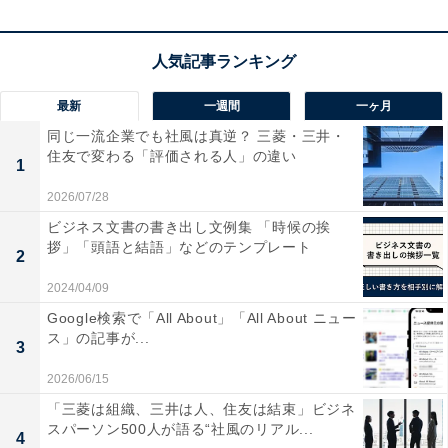
最新
一週間
一ヶ月
同じ一流企業でも社風は真逆？ 三菱・三井・
住友で変わる「評価される人」の違い
1
2026/07/28
ビジネス文書の書き出し文例集 「時候の挨
拶」「頭語と結語」などのテンプレート
2
2024/04/09
Google検索で「All About」「All About ニュー
「Twitter」から「X」への変更で何が変わる？
ス」の記事が...
3
2026/06/15
マスク氏は「Twitter」から「X」への変更について、ど
「三菱は組織、三井は人、住友は結束」ビジネ
のように語っているのでしょうか。
スパーソン500人が語る“社風のリアル...
4