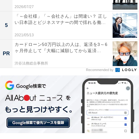
2026/07/27
同氏は「Twitterという名前は『140文字のメッセージが
「～会社様」「～会社さん」は間違い？ 正し
鳥のさえずりのようにやりとりされるだけだった時代』
い日本語とビジネスマナーの間で揺れる働...
5
には意味があったが、現在のTwitterはそれとは大きく異
2021/05/13
なっており、ユーザーは『数時間の動画を含めたほぼあ
カードローン50万円以上の人は、返済を3～6
らゆるもの』を投稿できるようになった」と指摘してい
ヶ月停止して『大幅に減額してから返済...
PR
ます。※tweetとは鳥のさえずりを意味する
渋谷法務総合事務所
Recommended by
Twitter was acquired by X Corp both to ensure
freedom of speech and as an accelerant for X, the
everything app. This is not simply a company
renaming itself, but doing the same thing.
The Twitter name made sense when it was just 140
character messages going back and forth – like…