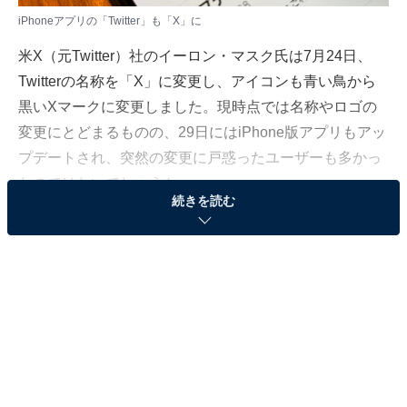
iPhoneアプリの「Twitter」も「X」に
米X（元Twitter）社のイーロン・マスク氏は7月24日、
Twitterの名称を「X」に変更し、アイコンも青い鳥から
黒いXマークに変更しました。現時点では名称やロゴの
変更にとどまるものの、29日にはiPhone版アプリもアッ
プデートされ、突然の変更に戸惑ったユーザーも多かっ
たのではないでしょうか。
続きを読む
今後マスク氏はTwitterのサービスをどのように刷新して
いくのか。なぜ「X」の名称にこだわるのか。マスク氏
や同社CEOであるリンダ・ヤッカリーノ氏の発言を基に
見ていきます。
＞突然の変更に戸惑うユーザー。7月31日に朝には