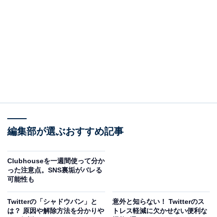
なお、Threadsに限らず新しいWebサービスはリリース
後にどんどんブラッシュアップされていきます。ですの
で、Threadsについても以下に挙げるポイントは今後改
善されていく可能性があります。あくまで7月10日時点
の情報としてご参照ください。
Threadsの残念なポイント（1）アカウント削除が
編集部が選ぶおすすめ記事
できない
Clubhouseを一週間使って分か
以前話題になった
った注意点。SNS裏垢がバレる
音声SNS「Clubhouse」がリリースされた直後もそうだ
可能性も
ったのですが
Twitterの「シャドウバン」と
意外と知らない！ Twitterのス
、Threadsについてもアカウント削除（退会）機能があ
は？ 原因や解除方法を分かりや
トレス軽減に欠かせない便利な