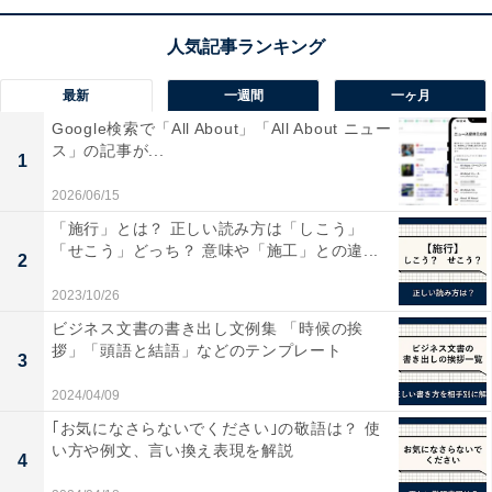
最新
一週間
一ヶ月
Google検索で「All About」「All About ニュー
ス」の記事が...
1
2026/06/15
「施行」とは？ 正しい読み方は「しこう」
「せこう」どっち？ 意味や「施工」との違...
2
非公開にしてもひも付けたInstagramのアカウント上にはThreadsを使って
いるという印が付いたままで、タップすると「このコンテンツは現在利用で
2023/10/26
きません」の画面になる
ビジネス文書の書き出し文例集 「時候の挨
Threadsはメタ社がInstagramの強みを生かしながら作っ
拶」「頭語と結語」などのテンプレート
3
たSNSだけあり、Instagramの機能やネットワークを継承
2024/04/09
している部分があります。ユーザーはInstagramのアカウ
｢お気になさらないでください｣の敬語は？ 使
ントを使ってアカウントを新規作成。Instagramのアカウ
い方や例文、言い換え表現を解説
4
ントを持っていない人はまずInstagramのアカウントを作