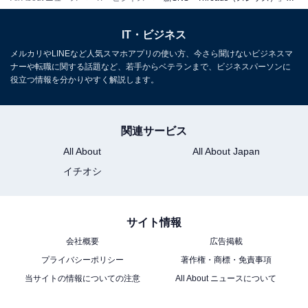
ログアウト後、アカウントを選び直さないといけない
IT・ビジネス
メルカリやLINEなど人気スマホアプリの使い方、今さら聞けないビジネスマ
筆者はいつも趣味用、ペット用などで複数のInstagramア
ナーや転職に関する話題など、若手からベテランまで、ビジネスパーソンに
カウントを切り替えて使用しています。Threadsについ
役立つ情報を分かりやすく解説します。
ては現時点でアカウントの切り替え機能がなく、毎回ロ
グアウト／ログインのし直しが必要なので非常に面倒で
関連サービス
す。こちらは早めに機能を実装してほしいなと思ってい
All About
All About Japan
ます。
イチオシ
サイト情報
会社概要
広告掲載
プライバシーポリシー
著作権・商標・免責事項
当サイトの情報についての注意
All About ニュースについて