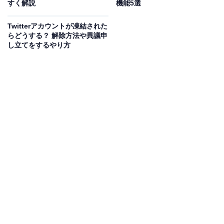
りません。※ひも付けたInstagramアカウントも同時に削
すく解説
機能5選
除すれば退会できます
Twitterアカウントが凍結された
らどうする？ 解除方法や異議申
し立てをするやり方
Twitterの代替になるかもしれない新しいSNSだからとい
って気軽にアカウントを作ったのは良いものの、やはり
アカウントを削除したい、といったことができません。
現時点でできるのは非公開（プロフィールを利用解除）
のみ。