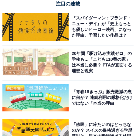
は現時点で削除ができません。これからThreadsのアカ
注目の連載
ウントを作成する人は、ひも付けるInstagramアカウント
『スパイダーマン：ブランド・
を慎重に選んだほうが良さそうです。ちなみに筆者もテ
ニュー・デイ』が「史上もっと
スト的に使おうと思っていたThreadsアカウントをうっ
も優しいヒーロー映画」になっ
た理由。予習したい作品は？
かり本名で運用しているInstagramアカウントにひも付け
て作ってしまい、後々面倒なことになりそうで現在は非
公開にしています。
20年間「駆け込み実績ゼロ」の
学校も…「こども110番の家」
は本当に必要？ PTAが直面する
理想と現実
「青春18きっぷ」販売激減の裏
に何が？ 連続利用の厳格化だけ
ではない「本当の理由」
「移民」に冷たいのはどっちな
のか？ スイスの厳格過ぎる学歴
選別と、日本の曖昧過ぎる外国