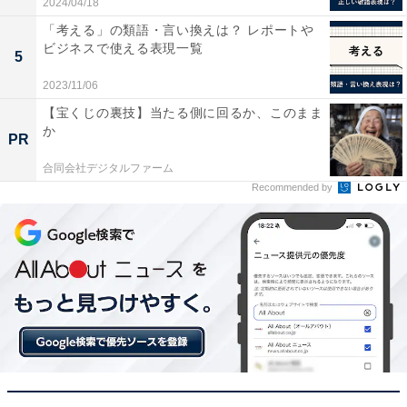
ることになりますが、既存アカウントをそのまま使った
2024/04/18
ほうが登録が簡単なこともあり、多くの人は既に利用し
「考える」の類語・言い換えは？ レポートや
ビジネスで使える表現一覧
ているInstagramのアカウントを使うことになります。
5
2023/11/06
【宝くじの裏技】当たる側に回るか、このまま
ここで注意したいのが、Threadsのアカウント作成時に
か
PR
使用するInstagramアカウントが、これから作るThreads
のアカウント利用目的と一致しているか、という点で
合同会社デジタルファーム
Recommended by
す。例えば、Instagramはリアルの友達とつながっている
けれど、ThreadsはTwitterのように匿名アカウントとし
て使いたい場合。Threadsはアカウント作成後にフォロ
ーするユーザーを選択できますが、その際にフォローを
しなくても、ひも付いているInstagramのユーザーの情報
は何かしらの形で関連している可能性があります。
繰り返しになりますが、1度作ったThreadsのアカウント