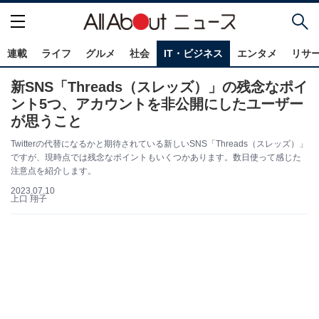
連載
ライフ
グルメ
社会
IT・ビジネス
エンタメ
リサ
新SNS「Threads（スレッズ）」の残念なポイ
ント5つ、アカウントを非公開にしたユーザー
が思うこと
Twitterの代替になるかと期待されている新しいSNS「Threads（スレッズ）」
ですが、現時点では残念なポイントもいくつかあります。数日使って感じた
注意点を紹介します。
2023.07.10
上口 翔子