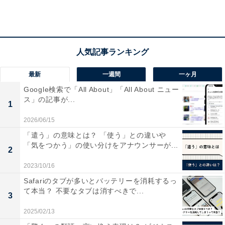
」をご覧ください。
そもそも運営側が悪質なユーザーや投稿をSNSから排除
すること自体は運営上必要なことと言えます。しかし、
その基準があいまいであったり、運営側の主観に基づい
最新
一週間
一ヶ月
たものになると、運営側が情報操作を行っていると見な
Google検索で「All About」「All About ニュー
されます。そしてシャドウバンは気付かれにくい形でそ
ス」の記事が...
1
うした操作を行うことができるため、批判の対象となり
2026/06/15
ます。
「遣う」の意味とは？ 「使う」との違いや
「気をつかう」の使い分けをアナウンサーが...
2
2023/10/16
Safariのタブが多いとバッテリーを消耗するっ
て本当？ 不要なタブは消すべきで...
3
2025/02/13