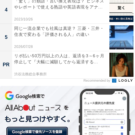
「驚く」の類語・言い換え表現は？ ビジネス
やレポートで使える熟語や英語表現をアナ...
4
2023/10/26
同じ一流企業でも社風は真逆？ 三菱・三井・
住友で変わる「評価される人」の違い
5
2026/07/28
リボ払い50万円以上の人は、返済を3～6ヶ月
Twitter社はシャドウバンを否定
停止して『大幅に減額してから返済する...
PR
渋谷法務総合事務所
Twitter社は「シャドウバンを過去に行ったことはない」
Recommended by
と
発信
し、以下のように記載しています。
●Twitterではシャドウバンを行っていますか？
率直に申し上げると、Twitterではシャドウバンを行
っておらず、過去に行ったこともありません。ただ