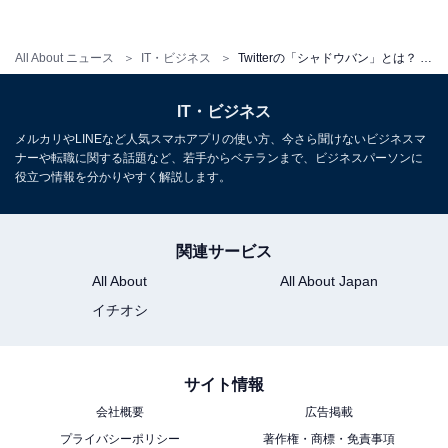
シャドウバンされるとどうなる？
All About ニュース
IT・ビジネス
Twitterの「シャドウバン」とは？ 原因や解除方法を分かりやすく解説
シャドウバンには以下の4種類があり、検索結果に表示
されなくなったり、ツイートした人以外には表示されな
IT・ビジネス
くなるなどの制限が行われます。
メルカリやLINEなど人気スマホアプリの使い方、今さら聞けないビジネスマ
ナーや転職に関する話題など、若手からベテランまで、ビジネスパーソンに
役立つ情報を分かりやすく解説します。
・Search Suggestion Ban
最も程度の軽いシャドウバンです。Twitterでは検索結果
において表示する順番に優先順位を付けています。シャ
関連サービス
ドウバンになっているときは、検索表示の優先順位が下
All About
All About Japan
げられます。また、ツイートが不適切（センシティブ）
イチオシ
コンテンツの扱いを受けます。そのため、「センシティ
ブな内容を含むものを表示しない」と設定しているユー
サイト情報
ザーには、ツイートが表示されなくなります。
会社概要
広告掲載
プライバシーポリシー
著作権・商標・免責事項