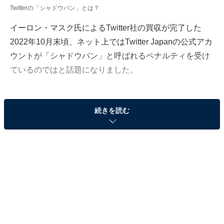
Twitterの「シャドウバン」とは？
イーロン・マスク氏によるTwitter社の買収が完了した
2022年10月末頃、ネット上ではTwitter Japanの公式アカ
ウントが「シャドウバン」と呼ばれるペナルティを受け
ているのではと話題になりました。
シャドウバンとは、ソーシャルメディアの運営側が悪質
続きを読む
なユーザーのアカウントの投稿をタイムラインなどに表
示させないように設定し、アカウント凍結（バン）に近
い状態にする措置のことです。シャドウバンをする運営
側であるTwitter Japanがシャドウバンをされるとはどう
いうことでしょうか。
Twitter Japanは本当にシャドウバンされた？