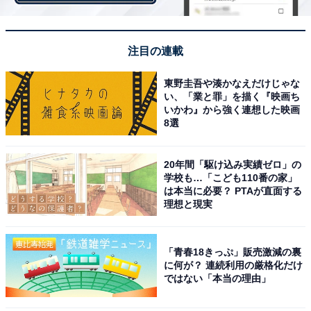
しTwitterでは、利用者の皆様がより快適に利用でき
る環境を構築するため、ツイートのランク付けを行
っているため、あなたがフォローしているアカウン
注目の連載
トのツイートは常に表示されます。
東野圭吾や湊かなえだけじゃな
い、「業と罪」を描く『映画ち
いかわ』から強く連想した映画
8選
シャドウバンをTwitter Japanが行っていた確たる証拠は
ありません。しかし、今回の買収以降、規制対象となっ
20年間「駆け込み実績ゼロ」の
ていたであろう過去のツイートが続々と検索結果に表示
学校も…「こども110番の家」
されるようになったという事例が発生しています。
は本当に必要？ PTAが直面する
理想と現実
事例を挙げると、以前から「ツイートの絵の肌色率が高
「青春18きっぷ」販売激減の裏
いとセンシティブに判断されてバンされるのではない
に何が？ 連続利用の厳格化だけ
か？」との見解が広がっていました。そうした過去にバ
ではない「本当の理由」
ンされた可能性があるツイートが続々と規制解除され、