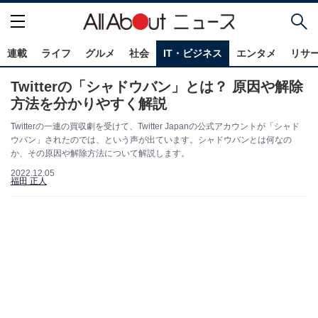
連載
ライフ
グルメ
社会
IT・ビジネス
エンタメ
リサ
Twitterの「シャドウバン」とは？ 原因や解除
方法を分かりやすく解説
Twitterの一連の買収劇を受けて、Twitter Japanの公式アカウントが「シャド
ウバン」されたのでは、という声が出ています。シャドウバンとは何なの
か、その原因や解除方法について解説します。
2022.12.05
福田 正人