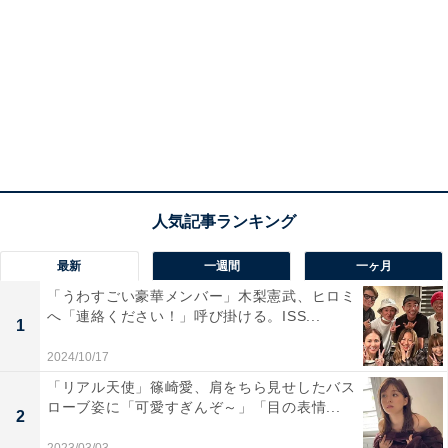
最新
一週間
一ヶ月
「うわすごい豪華メンバー」木梨憲武、ヒロミ
へ「連絡ください！」呼び掛ける。ISS...
1
2024/10/17
「リアル天使」篠崎愛、肩をちら見せしたバス
ローブ姿に「可愛すぎんぞ～」「目の表情...
2