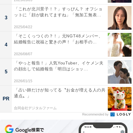
2023/03/03
「これが北川景子！？」すっぴん？ オフショ
ットに「顔が疲れてますね」「無加工無表...
3
2025/04/22
「そこくっつくの？！」元NGT48メンバー、
結婚報告に祝福と驚きの声！「お相手の...
4
2026/08/07
「やっと報告！」人気YouTuber、イケメン夫
の顔出しで結婚報告「明日はショッ...
5
2026/01/15
「占い師だけが知ってる〝お金が増える人の共
通点〟」
PR
合同会社デジタルファーム
Recommended by