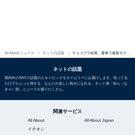
All About ニュース
ネットの話題
チョコプラ松尾、愛車で最新モデルのカングーを公開！ 「最高のチョイス！コイツは名車だよ」「似合ってるぅ」
ネットの話題
国内外のSNSで話題の人＆トピックをタイムリーにお届けします。知ってる
だけでちょっと得する、なんだか楽しい気分になれる、ネット発「知ら（な
きゃ）損」ニュースが盛りだくさん。
関連サービス
All About
All About Japan
イチオシ