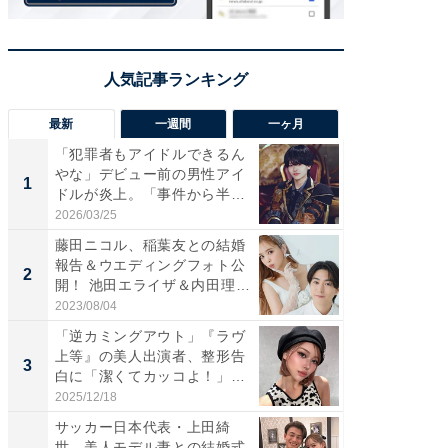
最新
一週間
一ヶ月
「犯罪者もアイドルできるん
「さす
やな」デビュー前の男性アイ
は」高
1
1
ドルが炎上。「事件から半年
災地を
も...
「カ...
2026/03/25
2026/08/0
藤田ニコル、稲葉友との結婚
「女の
報告＆ウエディングフォト公
介、バ
2
2
開！ 池田エライザ＆内田理
らのプレ
央...
愛...
2023/08/04
2026/08/0
「逆カミングアウト」『ラヴ
「脚が
上等』の美人出演者、整形告
横川尚
3
3
白に「潔くてカッコよ！」
ムキな姿
「好...
刃...
2025/12/18
2026/08/0
サッカー日本代表・上田綺
「え、
世、美人モデル妻との結婚式
芸人、2