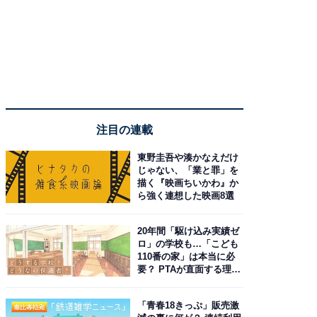
注目の連載
東野圭吾や湊かなえだけ
じゃない、「業と罪」を
描く『映画ちいかわ』か
ら強く連想した映画8選
20年間「駆け込み実績ゼ
ロ」の学校も…「こども
110番の家」は本当に必
要？ PTAが直面する理想
と現実
「青春18きっぷ」販売激