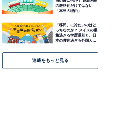
減の裏に何が？ 連続利用
の厳格化だけではない
「本当の理由」
「移民」に冷たいのはど
っちなのか？ スイスの厳
格過ぎる学歴選別と、日
本の曖昧過ぎる外国人政
策
連載をもっと見る