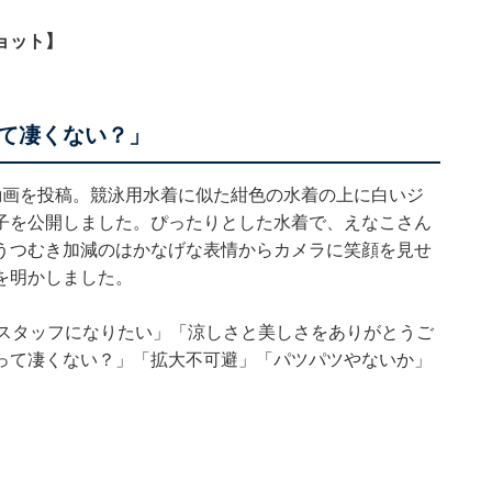
ョット】
て凄くない？」
動画を投稿。競泳用水着に似た紺色の水着の上に白いジ
子を公開しました。ぴったりとした水着で、えなこさん
うつむき加減のはかなげな表情からカメラに笑顔を見せ
を明かしました。
影スタッフになりたい」「涼しさと美しさをありがとうご
って凄くない？」「拡大不可避」「パツパツやないか」