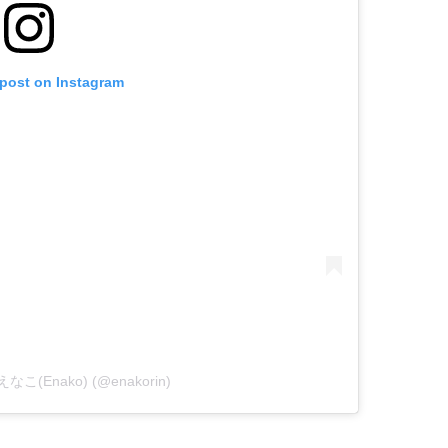
 post on Instagram
y えなこ(Enako) (@enakorin)