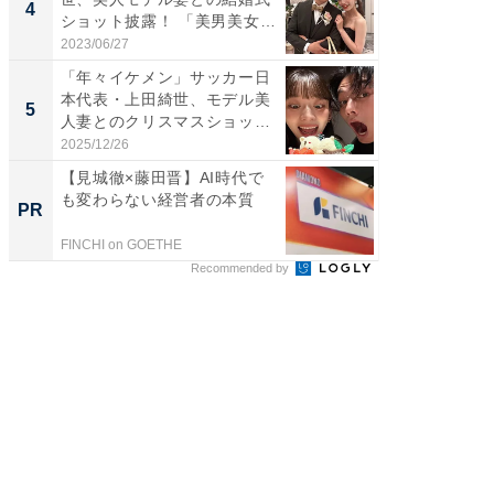
4
4
ショット披露！ 「美男美女」
エットに
「...
2023/06/27
2026/08/0
「年々イケメン」サッカー日
「脳がバ
本代表・上田綺世、モデル美
装姿が話
5
5
人妻とのクリスマスショット
のお父さ
に...
2025/12/26
2026/08/0
【見城徹×藤田晋】AI時代で
「今日
も変わらない経営者の本質
変わるA
PR
PR
が見逃
FINCHI on GOETHE
Amazon
Recommended by