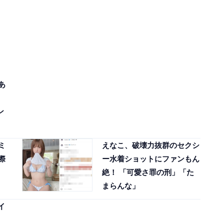
あ
ン
ミ
えなこ、破壊力抜群のセクシ
際
ー水着ショットにファンもん
絶！ 「可愛さ罪の刑」「た
まらんな」
イ