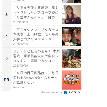
高...
愛...
2026/08/07
2026/08/0
「リアル天使」篠崎愛、肩を
「脚が
ちら見せしたバスローブ姿に
横川尚
3
3
「可愛すぎんぞ～」「目の表
ムキな姿
情...
刃...
2023/03/03
2026/08/0
「年々イケメン」サッカー日
「え、
本代表・上田綺世、モデル美
芸人、2
4
4
人妻とのクリスマスショット
エットに
に...
2025/12/26
2026/08/0
フジテレビ社長の姿も！ 木梨
「脳がバ
憲武、豪華芸能人の大集合シ
装姿が話
5
5
ョットに「素敵でカッコい
のお父さ
い...
2023/09/29
2026/08/0
「今日の目玉商品は？」毎日
その買
変わるAmazonタイムセール
れない
PR
PR
が見逃せない
Amazon
他力本願
Recommended by