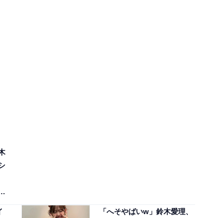
木
シ
イ
「へそやばいw」鈴木愛理、