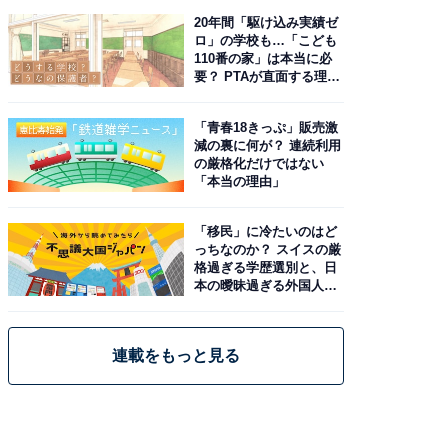
20年間「駆け込み実績ゼ
ロ」の学校も…「こども
110番の家」は本当に必
要？ PTAが直面する理想
と現実
「青春18きっぷ」販売激
減の裏に何が？ 連続利用
の厳格化だけではない
「本当の理由」
「移民」に冷たいのはど
っちなのか？ スイスの厳
格過ぎる学歴選別と、日
本の曖昧過ぎる外国人政
策
連載をもっと見る