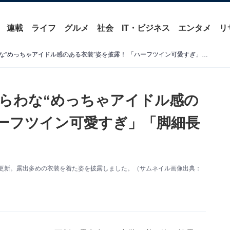
連載
ライフ
グルメ
社会
IT・ビジネス
エンタメ
リ
鈴木愛理、おなか＆美脚あらわな“めっちゃアイドル感のある衣装”姿を披露！ 「ハーフツイン可愛すぎ」「脚細長くて綺麗」
らわな“めっちゃアイドル感の
ハーフツイン可愛すぎ」「脚細長
amを更新。露出多めの衣装を着た姿を披露しました。（サムネイル画像出典：