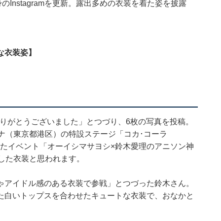
Instagramを更新。露出多めの衣装を着た姿を披露
な衣装姿】
ありがとうございました」とつづり、6枚の写真を投稿。
ナ（東京都港区）の特設ステージ「コカ･コーラ
開催されたイベント「オーイシマサヨシ×鈴木愛理のアニソン神
着用した衣装と思われます。
ゃアイドル感のある衣装で参戦」とつづった鈴木さん。
た白いトップスを合わせたキュートな衣装で、おなかと