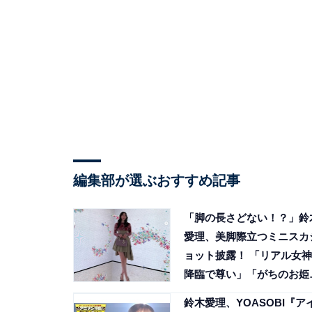
編集部が選ぶおすすめ記事
「脚の長さどない！？」鈴
愛理、美脚際立つミニスカ
ョット披露！ 「リアル女神
降臨で尊い」「がちのお姫
様」
鈴木愛理、YOASOBI『ア