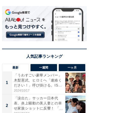
最新
一週間
一ヶ月
「うわすごい豪華メンバー」
「さす
木梨憲武、ヒロミへ「連絡く
は」高
1
1
ださい！」呼び掛ける。IS
災地を
S...
「カ...
2024/10/17
2026/08/0
「涙出た」サッカー日本代
「女の
表、炎上騒動の美人妻との幸
介、バ
2
2
せ家族ショットに反響！ 「最
らのプレ