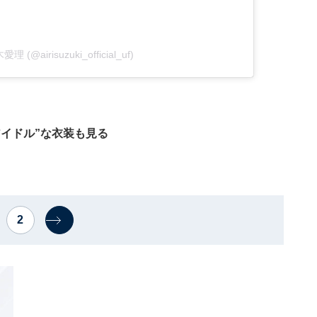
愛理 (@airisuzuki_official_uf)
イドル”な衣装も見る
2