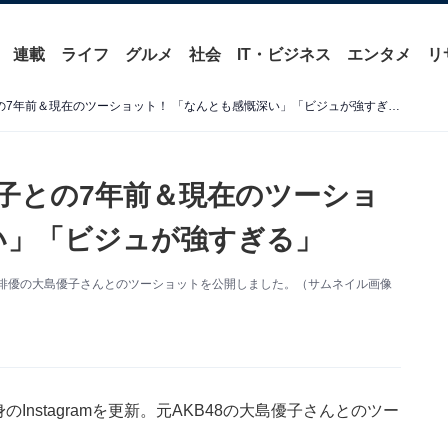
連載
ライフ
グルメ
社会
IT・ビジネス
エンタメ
リ
生田絵梨花、“先輩”大島優子との7年前＆現在のツーショット！ 「なんとも感慨深い」「ビジュが強すぎる」
優子との7年前＆現在のツーショ
い」「ビジュが強すぎる」
更新。俳優の大島優子さんとのツーショットを公開しました。（サムネイル画像
Instagramを更新。元AKB48の大島優子さんとのツー