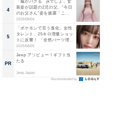
「脳がバグる jkでしょ」女
「脚が
装姿が話題の2児の父、“今日
横川尚
4
4
のお父さん”姿を披露「こ...
ムキな姿
刃...
2026/08/04
2026/08/0
「ポケモンで言う進化」女性
「2人と
タレント、25キロ増量ショッ
團十郎
5
5
トに反響！ 「全然パーツ埋...
「後ろ
「...
2026/08/05
2026/08/0
Jeep アソビュー！ギフト当
【毎日変
たる
ムセー
PR
PR
Jeep Japan
Amazon
Recommended by