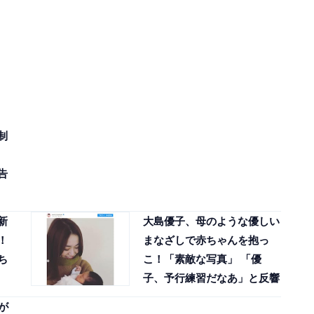
制
告
新
大島優子、母のような優しい
！
まなざしで赤ちゃんを抱っ
ち
こ！「素敵な写真」 「優
子、予行練習だなあ」と反響
が