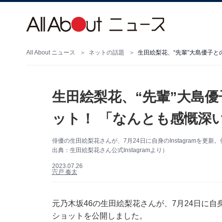
All About ニュース
ネットの話題
生田絵梨花、“先輩”大島
ット！ 「なんとも感慨深
俳優の生田絵梨花さんが、7月24日に自身のInstagramを
出典：生田絵梨花さん公式Instagramより）
2023.07.26
宍戸 奏太
元乃木坂46の生田絵梨花さんが、7月24日に自身の
ショットを公開しました。