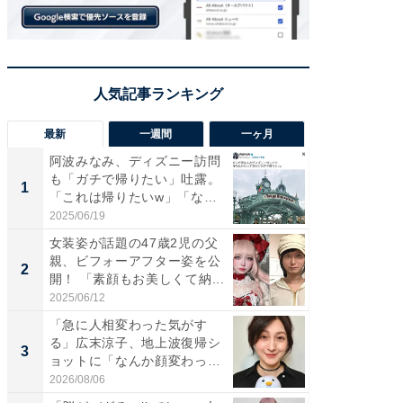
最新
一週間
一ヶ月
阿波みなみ、ディズニー訪問
「さす
も「ガチで帰りたい」吐露。
は」高
1
1
「これは帰りたいw」「なん
災地を
ち...
「カ...
2025/06/19
2026/08/0
女装姿が話題の47歳2児の父
「女の
親、ビフォーアフター姿を公
介、バ
2
2
開！ 「素顔もお美しくて納...
らのプレ
愛...
2025/06/12
2026/08/0
「急に人相変わった気がす
「好感
る」広末涼子、地上波復帰シ
や、“マ
3
3
ョットに「なんか顔変わっ
画変更
た」の...
財...
2026/08/06
2026/07/3