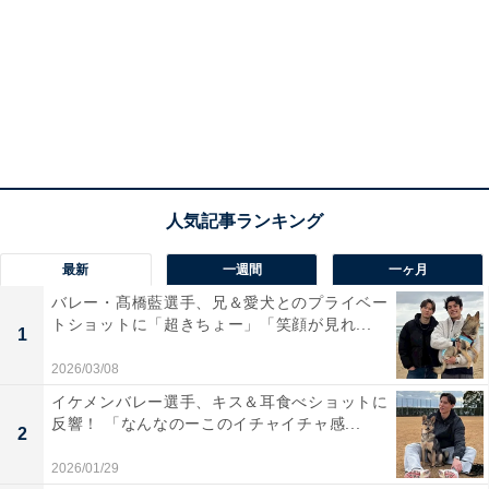
最新
一週間
一ヶ月
バレー・髙橋藍選手、兄＆愛犬とのプライベー
トショットに「超きちょー」「笑顔が見れ...
1
2026/03/08
イケメンバレー選手、キス＆耳食べショットに
反響！ 「なんなのーこのイチャイチャ感...
2
2026/01/29