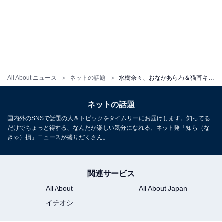
All About ニュース
ネットの話題
水樹奈々、おなかあらわ＆猫耳キャップのライブ衣装姿を公開！ 「似合いすぎ」「可愛すぎてやばい」
ネットの話題
国内外のSNSで話題の人＆トピックをタイムリーにお届けします。知ってる
だけでちょっと得する、なんだか楽しい気分になれる、ネット発「知ら（な
きゃ）損」ニュースが盛りだくさん。
関連サービス
All About
All About Japan
イチオシ