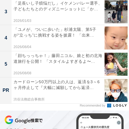
「足長いし子煩悩だし」イケメンバレー選手、
子どもたちとのディズニーショットに「か...
3
2026/01/03
「ユメが、ついに歩いた」杉浦太陽、第5子
が“立っち”に挑戦する姿を披露！ 「出来...
4
2026/08/04
「顔ちっっちゃ！」藤田ニコル、娘と初の北海
道旅行を公開！ 「スタイルよすぎるよ〜...
5
2026/08/08
カードローン50万円以上の人は、返済を3～6
ヶ月停止して『大幅に減額してから返済...
PR
渋谷法務総合事務所
Recommended by