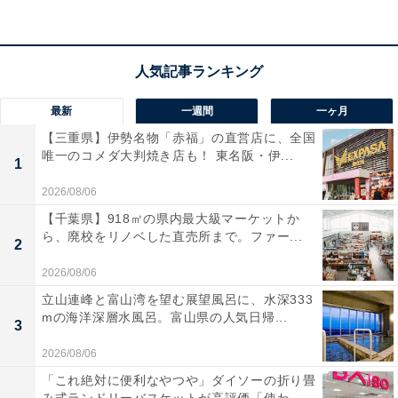
最新
一週間
一ヶ月
【三重県】伊勢名物「赤福」の直営店に、全国
唯一のコメダ大判焼き店も！ 東名阪・伊...
1
2026/08/06
【千葉県】918㎡の県内最大級マーケットか
ら、廃校をリノベした直売所まで。ファー...
2
2026/08/06
マチのある大きなポケットがたくさん！
立山連峰と富山湾を望む展望風呂に、水深333
mの海洋深層水風呂。富山県の人気日帰...
3
筆者が今回、ワークマンの「フレイムテック マウンテン
2026/08/06
ザックレインパーカー」を選んだ理由は、大きなポケッ
「これ絶対に便利なやつや」ダイソーの折り畳
トがたくさんあったから。