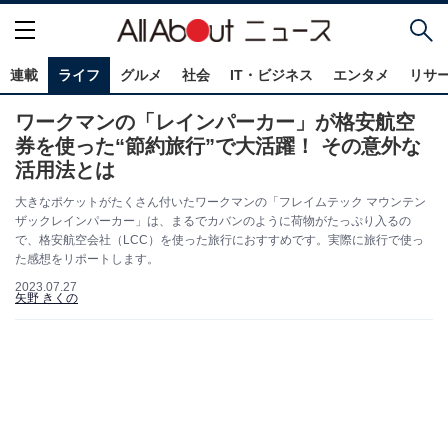
連載
ライフ
グルメ
社会
IT・ビジネス
エンタメ
リサ
ワークマンの「レインパーカー」が格安航空
券を使った“節約旅行”で大活躍！ その意外な
活用法とは
大きなポケットがたくさん付いたワークマンの「フレイムテック マウンテン
ザックレインパーカー」は、まるでカバンのように荷物がたっぷり入るの
で、格安航空会社（LCC）を使った旅行におすすめです。実際に旅行で使っ
た感想をリポートします。
2023.07.27
矢野 きくの