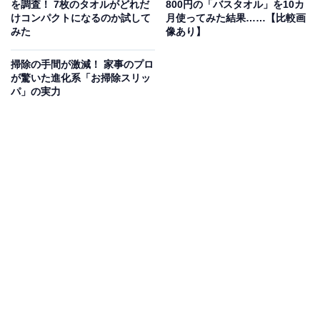
を調査！ 7枚のタオルがどれだ
800円の「バスタオル」を10カ
けコンパクトになるのか試して
月使ってみた結果……【比較画
みた
像あり】
掃除の手間が激減！ 家事のプロ
が驚いた進化系「お掃除スリッ
パ」の実力
ベンチレーション仕様になっていて蒸れにくい
背中部分はウエア内の熱気を逃すことができるベンチレ
ーション仕様になっているので、防水性がありながらも
蒸れにくいのもうれしいポイントです。