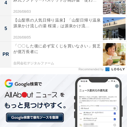
み式ランドリーバスケットが高評価「使わ...
4
2026/08/03
【山梨県の人気日帰り温泉】「山梨日帰り温泉
源泉かけ流しの湯 桜湯」は源泉かけ流...
5
2026/08/05
「〇〇した後に必ず宝くじを買いなさい」貧乏
が億万長者に
PR
合同会社デジタルファーム
Recommended by
前面には3つの大きなポケットがある
前面に大きなポケットが3つ。しかもそれぞれのポケッ
トにはしっかりとしたマチがあります。衣類に付いてい
るポケットにマチがあるのは珍しいのではないでしょう