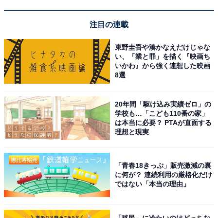
か。
注目の連載
東野圭吾や湊かなえだけじゃな
い、「業と罪」を描く『映画ち
いかわ』から強く連想した映画
8選
20年間「駆け込み実績ゼロ」の
学校も…「こども110番の家」
は本当に必要？ PTAが直面する
理想と現実
「青春18きっぷ」販売激減の裏
に何が？ 連続利用の厳格化だけ
ではない「本当の理由」
各ポケットにしっかりとしたマチがある
さらに背中側にも大きなポケットが。これが商品名の中
「移民」に冷たいのはどっちな