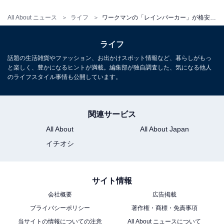
というよりも、もはや「着られるリュック」というサイ
ズ感です。筆者の14インチのパソコンも余裕で入りま
All About ニュース
ライフ
ワークマンの「レインパーカー」が格安航空券を使った“節約旅行”で大活躍！ その意外な活用法とは
す。パソコンよりもポケットの方がサイズが2回り以上
大きいです。
ライフ
話題の生活雑貨やファッション、お出かけスポット情報など、暮らしがもっ
と楽しく、豊かになるヒントが満載。編集部が独自調査した、気になる他人
のライフスタイル事情も公開しています。
関連サービス
All About
All About Japan
イチオシ
サイト情報
会社概要
広告掲載
プライバシーポリシー
著作権・商標・免責事項
当サイトの情報についての注意
All About ニュースについて