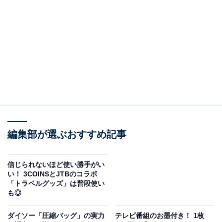
ワークマン「フレイムテック マウンテンザックレインパーカー」（税込
4900円）
こちらがワークマンの「フレイムテック マウンテンザッ
クレインパーカー」（税込4900円）。一見、一般的なレ
インウエアに見えるかもしれませんが、機能性にとても
優れています。
綿100％の生地でありながら、耐水圧は大雨にも耐えら
編集部が選ぶおすすめ記事
れる10000ミリメートル。表地の透湿度も20000グラム/
平方メートル/24時間です。また、火の粉が飛んできても
穴が広がりにくい加工もされているので、キャンプなど
信じられないほど使い勝手がい
い！ 3COINSとJTBのコラボ
での利用にも向いています。
「トラベルグッズ」は普段使い
も◎
ダイソー「圧縮バッグ」の実力
テレビ番組のお墨付き！ 1枚