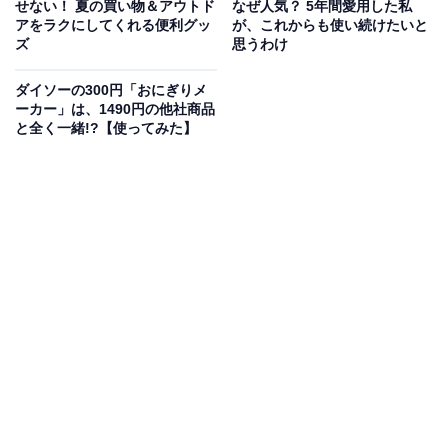
せない！ 夏の買い物＆アウトド
なぜ人気？ 5年間愛用した私
アをラクにしてくれる便利グッ
が、これからも使い続けたいと
ズ
思うわけ
「激落ちおそうじスリッパNEO」のパッケージ
ダイソーの300円「おにぎりメ
レック「激落ちおそうじスリッパNEO」のパッケージに
ーカー」は、1490円の他社商品
と全く一緒!?【使ってみた】
は、メラミンスポンジ「激落ちくん」で見覚えのある顔
が描かれています。
このスリッパは、パッケージに書かれているように「歩
くだけでかんたんお掃除！」ができてしまう優れもので
す。
その秘密は裏面の超極細繊維。近年のお掃除アイテムに
よく使われている極細繊維ですが、レックの「激落ちお
そうじスリッパNEO」は見るからに極細繊維であること
が分かります。