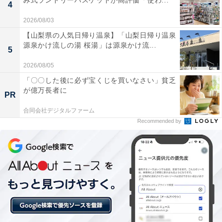
み式ランドリーバスケットが高評価「使わ...
4
2026/08/03
【山梨県の人気日帰り温泉】「山梨日帰り温泉
源泉かけ流しの湯 桜湯」は源泉かけ流...
5
2026/08/05
「〇〇した後に必ず宝くじを買いなさい」貧乏
が億万長者に
PR
合同会社デジタルファーム
Recommended by
土踏まずが盛り上がっている
普段から気持ち良く履いているスリッパが掃除をしてく
れるなんて、うれしい限りですよね。