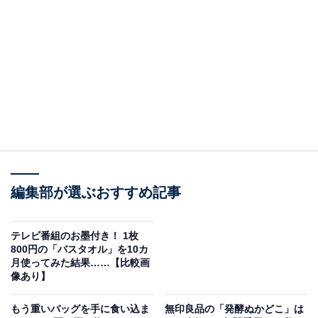
今回は「激落ちおそうじスリッパNEO」を使ってみたレ
ビューをご紹介します。
「激落ちおそうじスリッパNEO」とは？
編集部が選ぶおすすめ記事
テレビ番組のお墨付き！ 1枚
800円の「バスタオル」を10カ
月使ってみた結果……【比較画
像あり】
もう重いバッグを手に食い込ま
無印良品の「発酵ぬかどこ」は