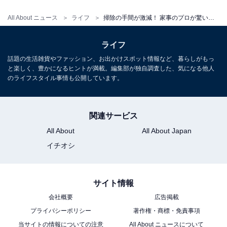
All About ニュース
ライフ
掃除の手間が激減！ 家事のプロが驚いた進化系「お掃除スリッパ」の実力
「激落ちおそうじスリッパNEO」を1週間使った
ライフ
結果
話題の生活雑貨やファッション、お出かけスポット情報など、暮らしがもっ
と楽しく、豊かになるヒントが満載。編集部が独自調査した、気になる他人
のライフスタイル事情も公開しています。
少々分かりづらい画像ですが、こちらは1週間掃除をし
なかった階段です。角の部分にホコリやチリがかなりた
まっています。
関連サービス
All About
All About Japan
イチオシ
サイト情報
会社概要
広告掲載
プライバシーポリシー
著作権・商標・免責事項
当サイトの情報についての注意
All About ニュースについて