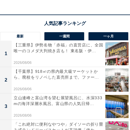
最新
一週間
一ヶ月
【三重県】伊勢名物「赤福」の直営店に、全国
唯一のコメダ大判焼き店も！ 東名阪・伊...
1
2026/08/06
【千葉県】918㎡の県内最大級マーケットか
ら、廃校をリノベした直売所まで。ファー...
2
2026/08/06
立山連峰と富山湾を望む展望風呂に、水深333
裏が超極細繊維でできたスリッパ
mの海洋深層水風呂。富山県の人気日帰...
3
スリッパの表面もふっくらとして肌触りが良く、ちょう
2026/08/06
ど土踏まずのあたりが少し盛り上がっているので履き心
「これ絶対に便利なやつや」ダイソーの折り畳
地も◎です。