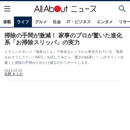
連載
ライフ
グルメ
社会
IT・ビジネス
エンタメ
リサ
掃除の手間が激減！ 家事のプロが驚いた進化
系「お掃除スリッパ」の実力
メラミンスポンジ「激落ちくん」で有名なレックから発売されている「激落
ちおそうじスリッパNEO」を試してみたら、驚きの結果に！ このスリッパを
履くと掃除の手間がどれだけ減るのかリポートします。
2023.07.25
矢野 きくの