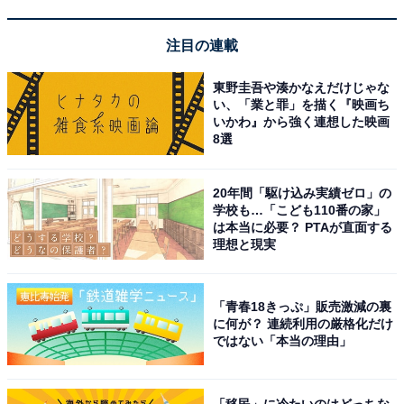
材料表示にその秘密が明かされています。まず表面はポ
注目の連載
リエステル75％と綿25％。この綿が使われている部分で
肌触りの良さが現れているのでしょう。
東野圭吾や湊かなえだけじゃな
い、「業と罪」を描く『映画ち
いかわ』から強く連想した映画
そして裏面はポリエステル80％とナイロン20％のマイク
8選
ロファイバー。この超極細繊維が汚れの吸着を良くして
くれています。
20年間「駆け込み実績ゼロ」の
学校も…「こども110番の家」
は本当に必要？ PTAが直面する
理想と現実
「青春18きっぷ」販売激減の裏
に何が？ 連続利用の厳格化だけ
ではない「本当の理由」
「移民」に冷たいのはどっちな