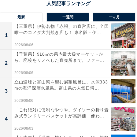
てフィルタリングサービスを提供する義務が課せら
れています。（
総務省
）
最新
一週間
一ヶ月
【三重県】伊勢名物「赤福」の直営店に、全国
唯一のコメダ大判焼き店も！ 東名阪・伊...
1
2026/08/06
【千葉県】918㎡の県内最大級マーケットか
ら、廃校をリノベした直売所まで。ファー...
2
2026/08/06
立山連峰と富山湾を望む展望風呂に、水深333
mの海洋深層水風呂。富山県の人気日帰...
3
2026/08/06
「これ絶対に便利なやつや」ダイソーの折り畳
み式ランドリーバスケットが高評価「使わ...
4
2026/08/03