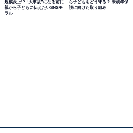
規模炎上!? “大事故”になる前に
ら子どもをどう守る？ 未成年保
手に触れることに抵抗を感じる子どももいるかもしれま
親から子どもに伝えたいSNSモ
護に向けた取り組み
せん。その際には『フィルタリング』をフルに活用する
ラル
ことをおすすめします。子どもがどんなアプリを入れて
いるか、何に何時間使っているかなどが把握できます」
（鈴木さん）
フィルタリングとは
フィルタリングは青少年を違法・有害情報との接
触から守り、安心して安全にインターネットを利用
する手助けをするサービスです。現在は携帯電話事
業者をはじめ各社がフィルタリングサービスを提供
しており、年齢や家庭のルールに応じてカスタマイ
ズすることが可能なものもあります。
携帯電話事業者は、携帯電話インターネット接続サ
ービスの使用者が青少年である場合には、原則とし