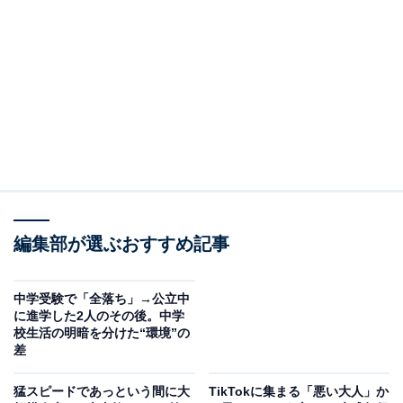
スマホの持ちはじめは勝手にチェックしてもOK
文部科学省「
初等中等教育段階における生成AIの利用に関する暫定的
なガイドライン
」によると、子どもたちのスマホの所持率は上昇が続い
ている状況です。
スマホの持ち始めが小学生である子どもが全体の6割以
編集部が選ぶおすすめ記事
上。どのようにチェックや管理をすべきなのかは悩みど
ころです。
中学受験で「全落ち」→公立中
に進学した2人のその後。中学
校生活の明暗を分けた“環境”の
「スマホを持ち始めて間もない時期、小学生であれば特
差
に、本人の同意なく親が勝手にチェックしても問題はな
いと思います。中学生以上の場合は、個人の所有物に勝
猛スピードであっという間に大
TikTokに集まる「悪い大人」か