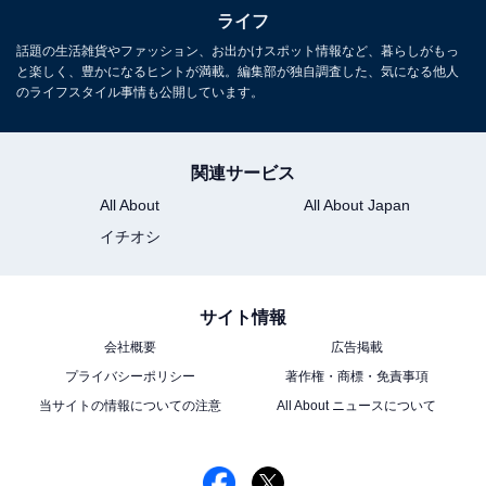
ライフ
もを狙った犯罪者も多くいます。機能制限することで
『自由を奪っている』と子どもに苦情を言われる場合も
話題の生活雑貨やファッション、お出かけスポット情報など、暮らしがもっ
と楽しく、豊かになるヒントが満載。編集部が独自調査した、気になる他人
ありますが、『守るために必要』という姿勢を貫きたい
のライフスタイル事情も公開しています。
ところです。免許持たずに車の運転をする、包丁の使い
方を知らずに包丁を握るようなもので、子どもにとって
関連サービス
は危険がいっぱいなんです」（鈴木さん）
All About
All About Japan
イチオシ
実際に、警察庁「
SNS等に起因する被害児童の現状と対策
」によると、
「フィルタリング利用の有無が判明した被害児童のう
サイト情報
ち、約9割が被害時にフィルタリングを利用していなか
会社概要
広告掲載
った」ことが明らかになっています。
プライバシーポリシー
著作権・商標・免責事項
当サイトの情報についての注意
All About ニュースについて
＞次ページ：被害児童の約9割がフィルタリング「未使
用」という実態