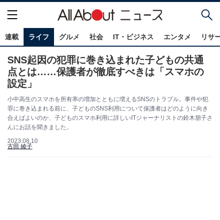
連載
ライフ
グルメ
社会
IT・ビジネス
エンタメ
リサ
SNS起因の犯罪に巻き込まれた子どもの共通
点とは……保護者が徹底すべきは「スマホの
設定」
小中高生のスマホを所有率の増加とともに増えるSNSのトラブル。事件や犯
罪に巻き込まれる前に、子どものSNS利用について保護者はどのように向き
合えばよいのか、子どものスマホ利用に詳しいITジャーナリストの鈴木朋子さ
んにお話を聞きました。
2023.08.10
古田 綾子