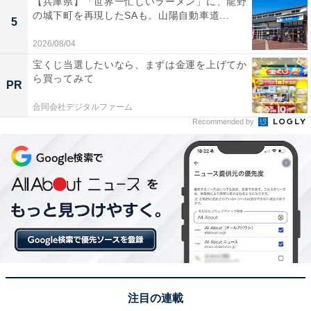
【兵庫県】「世界一忙しいラーメン」に、龍野
の城下町を再現したSAも。山陽自動車道...
5
契約時にフィルタリング機能を付けても保護者が
2026/08/04
解除する？
宝くじ当選したいなら、まずは金運を上げてか
ら買ってみて
PR
子どもにスマホを購入する際には、フィルタリングサー
ビスを追加することが義務付けられていますが、実際に
合同会社デジタルファーム
Recommended by
活用している人は多くはないようで……。
＞次ページ：未就学児でもフィルタリングを利用してい
ない家庭が？
「フィルタリングを利用している保護者が約40％しかい
ないというデータがあります（総務省「
我が国における青少年のインターネット利用に係るフィ
ルタリングに関する調査
注目の連載
」より）。購入時にフィルタリング機能を付けても、保