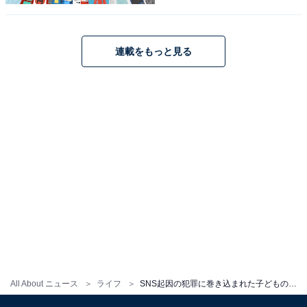
連載をもっと見る
SNS起因の犯罪被害者の大半がフィルタリング未
使用
鈴木さんによると、フィルタリングを利用しない保護者
の中には、「自分が過去にネット上でトラブルなどに遭
った経験がないから大丈夫だろう」「機能制限なんて大
げさじゃないか」と思っているパターンも多いのだと
か。
「限られた人がスマホを使っていたインターネット黎明
All About ニュース
ライフ
SNS起因の犯罪に巻き込まれた子どもの共通点とは……保護者が徹底すべきは「スマホの設定」
（れいめい）期と違い、今は、誰でも使える時代。子ど