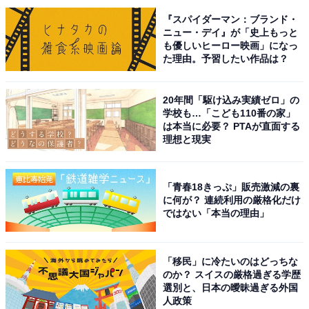
護者の許可があればいつでも解除できてしまいます。子
『スパイダーマン：ブランド・
どもから〇〇を見たい、アプリを入れたいなどの要望が
ニュー・デイ』が「史上もっと
も優しいヒーロー映画」になっ
あった時に、一部だけ解除するなどが面倒だったり、や
た理由。予習したい作品は？
り方が分からない、子どもを信用していないようで気が
進まないなどの理由で、フィルタリングそのものを解除
20年間「駆け込み実績ゼロ」の
してしまうケースが多いようで、せっかくの機能を活用
学校も…「こども110番の家」
できていないのは残念です」（鈴木さん）
は本当に必要？ PTAが直面する
理想と現実
「青春18きっぷ」販売激減の裏
に何が？ 連続利用の厳格化だけ
ではない「本当の理由」
「移民」に冷たいのはどっちな
のか？ スイスの厳格過ぎる学歴
選別と、日本の曖昧過ぎる外国
人政策