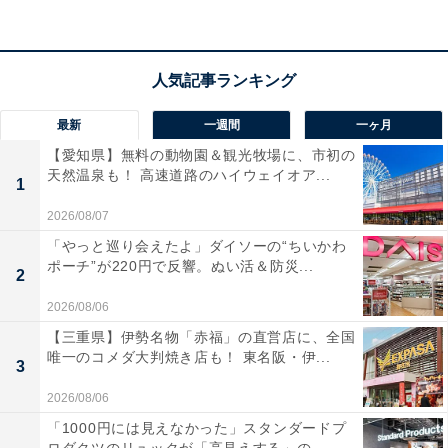
「多くの悪ふざけは共犯者がいるものです。その行為を
あおったり撮影したりする友達もよくないですし、投稿
する人もいけません。内輪向けの限定投稿だったとして
最新
一週間
一ヶ月
も、だれかがオープンな場に流してしまったらアウトで
【愛知県】無料の動物園＆観光牧場に、市初の
す。一度ネット上にアップしたら世界中に拡散するかも
天然温泉も！ 高速道路のハイウェイオア...
1
しれないリスクを子どもに認識させたいですね」
2026/08/07
「やっと巡り会えたよ」ダイソーの“ちいかわ
見逃しがちなのが、直接投稿に関わっていなくても罪に
ポーチ”が220円で反響。ぬい活＆防災...
2
なるケース。
2026/08/06
【三重県】伊勢名物「赤福」の直営店に、全国
唯一のコメダ大判焼き店も！ 東名阪・伊...
「友達の面白い投稿をシェアすることはもちろん、ネッ
3
トで見つけた悪ふざけ行為の投稿をリツイートなどする
2026/08/06
ことで拡散に手を染めるのもよくありません。実際にリ
「1000円には見えなかった」スタンダードプ
ツイートが罪になった事例も過去にはあるので注意した