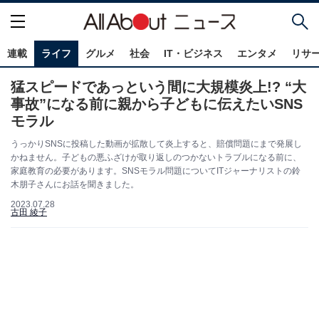
連載
ライフ
グルメ
社会
IT・ビジネス
エンタメ
リサ
猛スピードであっという間に大規模炎上!? “大
事故”になる前に親から子どもに伝えたいSNS
モラル
うっかりSNSに投稿した動画が拡散して炎上すると、賠償問題にまで発展し
かねません。子どもの悪ふざけが取り返しのつかないトラブルになる前に、
家庭教育の必要があります。SNSモラル問題についてITジャーナリストの鈴
木朋子さんにお話を聞きました。
2023.07.28
古田 綾子