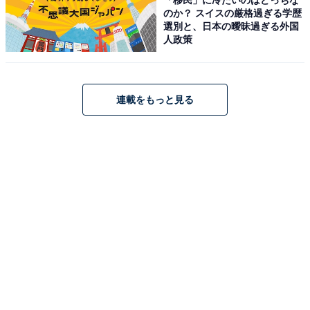
あります」
のか？ スイスの厳格過ぎる学歴
選別と、日本の曖昧過ぎる外国
人政策
文科省の指針でも「モラル教育の充実」が必要と
明記
連載をもっと見る
文部科学省の「
初等中等教育段階における生成AIの利用に関する暫定的
なガイドライン
」でも、「情報モラル」＝「情報社会で適正な活動を行
うための基になる考え方と態度」「犯罪被害を含む危険
の回避など情報を正しく安全に利用できること、コンピ
ュータなどの情報機器の使用による健康との関わりを理
解すること等」として注視しています。