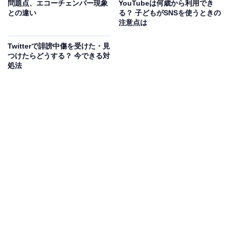
問題点、エコーチェンバー現象
YouTubeは何歳から利用でき
との違い
る？ 子どもがSNSを使うときの
注意点は
Twitterで誹謗中傷を受けた・見
つけたらどうする？ 今できる対
処法
悪ふざけの本人“以外”も要注意！ 犯罪行為になる
場合も
例えば、飲酒やたばこなど年齢次第ではそれだけで罪に
なる行為。悪ふざけをした張本人がよくないのはもちろ
ん、周囲にも罪があるという鈴木さん。