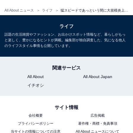
一般的なモラルに加え、SNS上でのモラルに関しても家
All About ニュース
ライフ
猛スピードであっという間に大規模炎上!? “大事故”になる前に親から子どもに伝えたいSNSモラル
庭での教育は重要だという鈴木さん。一方的に指示や命
令などをされると反発したくなる思春期なら特に、炎上
ライフ
事件のニュースを一緒に見たときなど、日常的に子ども
話題の生活雑貨やファッション、お出かけスポット情報など、暮らしがもっ
の認識を確認し、正しい判断へ導いてあげたいですね。
と楽しく、豊かになるヒントが満載。編集部が独自調査した、気になる他人
のライフスタイル事情も公開しています。
関連サービス
この記事の監修者：鈴木朋子さん
All About
All About Japan
ITジャーナリスト。スマホ、SNS、Webサービスなど、
イチオシ
身近なITに関する専門家。2人の娘を持つ母親で中高生の
スマホ事情にも詳しい。子どもの安全なIT活用をサポー
トする「スマホ安全アドバイザー」としても活動中。著
サイト情報
作は『親が知らない子どものスマホ』（日経BP）、『親
会社概要
広告掲載
子で学ぶスマホとネットを安心に使う本』（技術評論
プライバシーポリシー
著作権・商標・免責事項
社）など多数。
当サイトの情報についての注意
All About ニュースについて