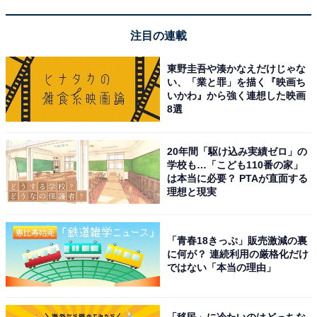
現象」なども危険
注目の連載
ニュースアプリやYouTube、TikTok、Twitterなど、多く
東野圭吾や湊かなえだけじゃな
のアプリはおすすめがレコメンドされるシステム。偏っ
い、「業と罪」を描く『映画ち
た情報だけを目にしていると視野が狭くなり、何が正し
いかわ』から強く連想した映画
8選
いのかの判断ができなくなってしまうのだとか。この「
フィルターバブル現象
」や「
エコチェンバー現象
」には
注意が必要です。
20年間「駆け込み実績ゼロ」の
学校も…「こども110番の家」
は本当に必要？ PTAが直面する
理想と現実
「『みんなも同じような考えだ』と思っているその『み
んな』は、自分と同傾向にある限られた人々であり、一
般常識とは異なることがあります。偏った意見なのに偏
「青春18きっぷ」販売激減の裏
に何が？ 連続利用の厳格化だけ
っていることに気づけなくなり、判断を誤るリスクも。
ではない「本当の理由」
子どもには、おすすめアルゴリズムの仕組みを教えてあ
げることが重要です。知っていれば回避できるリスクも
「移民」に冷たいのはどっちな