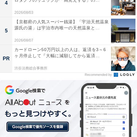
ロダクツのリュックが「高見えする」の...
4
いところです」
2026/08/03
【京都府の人気スーパー銭湯】「宇治天然温泉
源氏の湯」は宇治市内唯一の天然温泉と...
5
2026/08/07
カードローン50万円以上の人は、返済を3～6
ヶ月停止して『大幅に減額してから返済...
PR
渋谷法務総合事務所
Recommended by
善悪の判断が冷静にできない「フィルターバブル