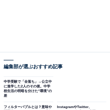
い」傾向
最近のSNSでの炎上について、少し様子が変わってきて
いると鈴木さんは警告します。
「昔はSNSにアップしても、たまたま誰かに見つかって
運が悪ければ炎上する程度でしたが、最近は、フォロワ
ー数が多いインフルエンサーに告げ口のようなことをす
る人がいます。影響力のある人に拡散されて一気に炎上
編集部が選ぶおすすめ記事
するパターンが多くなっている気がします。炎上スピー
ドが早く、炎上規模も大きくなっている傾向です」（鈴
中学受験で「全落ち」→公立中
木さん、以下同）
に進学した2人のその後。中学
校生活の明暗を分けた“環境”の
差
フィルターバブルとは？意味や
InstagramやTwitter、