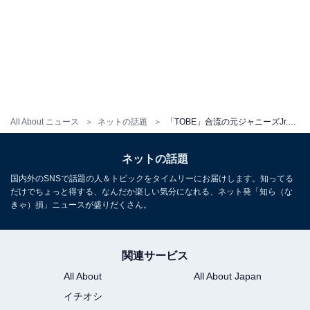
All About ニュース
ネットの話題
「TOBE」合流の元ジャニーズJr.、新ユニット名「IMP.」の初投稿にファン歓喜！「相変わらずの爆イケ7人」
ネットの話題
国内外のSNSで話題の人＆トピックをタイムリーにお届けします。知ってる
だけでちょっと得する、なんだか楽しい気分になれる、ネット発「知ら（な
きゃ）損」ニュースが盛りだくさん。
関連サービス
All About
All About Japan
イチオシ