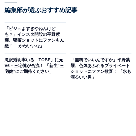
編集部が選ぶおすすめ記事
「ビジュよすぎやねんけど
も？」インスタ開設の平野紫
耀、寝癖ショットにファンもん
絶！ 「かわいいな」
滝沢秀明率いる「TOBE」に元
「無料でいいんですか」平野紫
V6・三宅健が合流！ 「新生“三
耀、色気あふれるプライベート
宅健”にご期待ください」
ショットにファン歓喜！ 「水も
滴るいい男」