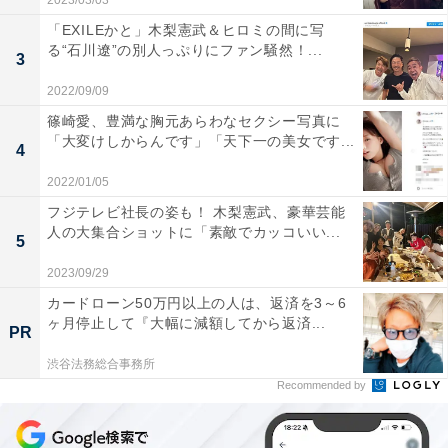
2023/03/03
「EXILEかと」木梨憲武＆ヒロミの間に写
る“石川遼”の別人っぷりにファン騒然！...
3
2022/09/09
篠崎愛、豊満な胸元あらわなセクシー写真に
「大変けしからんです」「天下一の美女です...
4
2022/01/05
フジテレビ社長の姿も！ 木梨憲武、豪華芸能
人の大集合ショットに「素敵でカッコいい...
5
2023/09/29
カードローン50万円以上の人は、返済を3～6
ヶ月停止して『大幅に減額してから返済...
PR
渋谷法務総合事務所
Recommended by