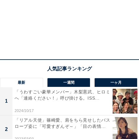
最新
一週間
一ヶ月
「うわすごい豪華メンバー」木梨憲武、ヒロミ
へ「連絡ください！」呼び掛ける。ISS...
1
2024/10/17
「リアル天使」篠崎愛、肩をちら見せしたバス
ローブ姿に「可愛すぎんぞ～」「目の表情...
2