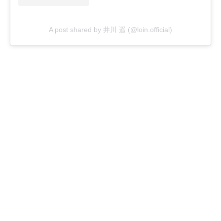
A post shared by 井川 遥 (@loin.official)