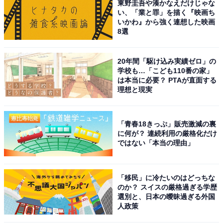
東野圭吾や湊かなえだけじゃな
い、「業と罪」を描く『映画ち
いかわ』から強く連想した映画
8選
20年間「駆け込み実績ゼロ」の
学校も…「こども110番の家」
は本当に必要？ PTAが直面する
理想と現実
「青春18きっぷ」販売激減の裏
に何が？ 連続利用の厳格化だけ
ではない「本当の理由」
「移民」に冷たいのはどっちな
のか？ スイスの厳格過ぎる学歴
選別と、日本の曖昧過ぎる外国
人政策