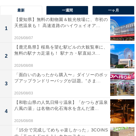
最新
一週間
一ヶ月
【愛知県】無料の動物園＆観光牧場に、市初の
天然温泉も！ 高速道路のハイウェイオア...
1
2026/08/07
【鹿児島県】桜島を望む駅ビルの大観覧車に、
無料の駅ナカ足湯も！ 駅ナカ・駅直結ス...
2
2026/08/08
「面白いのあったから購入〜」ダイソーのポッ
プアップランドリーバッグが話題。“さま...
3
2026/08/03
【和歌山県の人気日帰り温泉】「かつらぎ温泉
八風の湯」は名物の化石海水を含んだ濃...
4
2026/08/08
「15分で完成してめちゃ楽しかった」3COINS
の「モールドールトレカケースキッ...