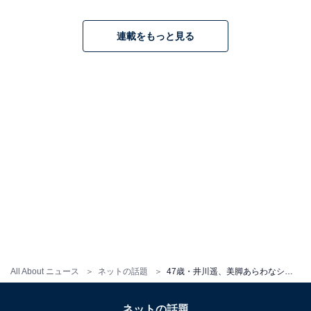
連載をもっと見る
All About ニュース
ネットの話題
47歳・井川遥、美脚あらわなショーパンコーデを披露！ 「足が細くてきれい」「素晴らしいスタイルですね」
ネットの話題