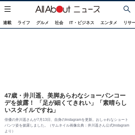
連載
ライフ
グルメ
社会
IT・ビジネス
エンタメ
リサ
47歳・井川遥、美脚あらわなショーパンコー
デを披露！ 「足が細くてきれい」「素晴らし
いスタイルですね」
俳優の井川遥さんが7月13日、自身のInstagramを更新。おしゃれなショート
パンツ姿を披露しました。（サムネイル画像出典：井川遥さん公式Instagram
より）