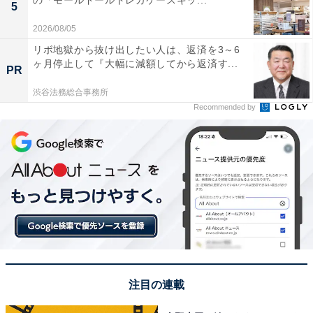
5
2026/08/05
リボ地獄から抜け出したい人は、返済を3～6
ヶ月停止して『大幅に減額してから返済す...
PR
渋谷法務総合事務所
Recommended by
注目の連載