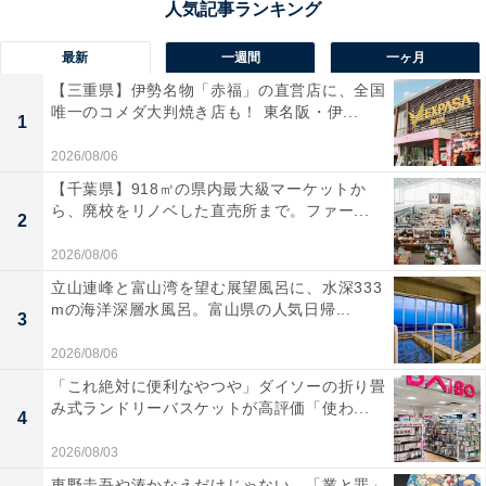
最新
一週間
一ヶ月
【三重県】伊勢名物「赤福」の直営店に、全国
唯一のコメダ大判焼き店も！ 東名阪・伊...
1
2026/08/06
【千葉県】918㎡の県内最大級マーケットか
ら、廃校をリノベした直売所まで。ファー...
2
2026/08/06
立山連峰と富山湾を望む展望風呂に、水深333
mの海洋深層水風呂。富山県の人気日帰...
3
2026/08/06
「これ絶対に便利なやつや」ダイソーの折り畳
み式ランドリーバスケットが高評価「使わ...
4
2026/08/03
東野圭吾や湊かなえだけじゃない、「業と罪」