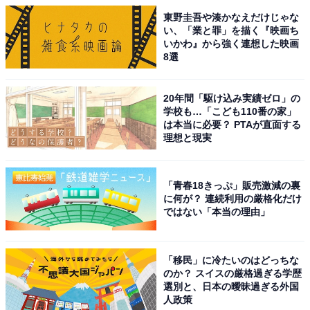
東野圭吾や湊かなえだけじゃな
い、「業と罪」を描く『映画ち
いかわ』から強く連想した映画
8選
20年間「駆け込み実績ゼロ」の
学校も…「こども110番の家」
は本当に必要？ PTAが直面する
理想と現実
「青春18きっぷ」販売激減の裏
に何が？ 連続利用の厳格化だけ
ではない「本当の理由」
「移民」に冷たいのはどっちな
のか？ スイスの厳格過ぎる学歴
選別と、日本の曖昧過ぎる外国
人政策