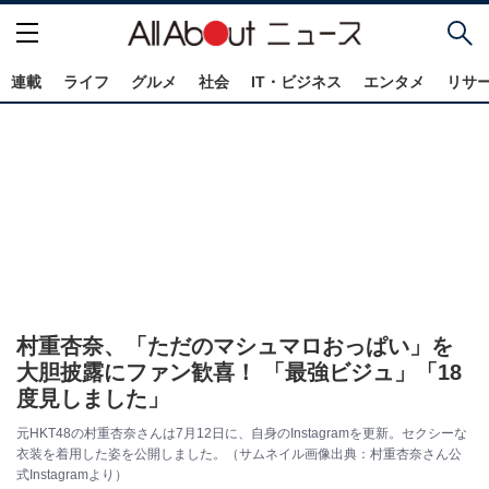
連載
ライフ
グルメ
社会
IT・ビジネス
エンタメ
リサ
村重杏奈、「ただのマシュマロおっぱい」を
大胆披露にファン歓喜！ 「最強ビジュ」「18
度見しました」
元HKT48の村重杏奈さんは7月12日に、自身のInstagramを更新。セクシーな
衣装を着用した姿を公開しました。（サムネイル画像出典：村重杏奈さん公
式Instagramより）