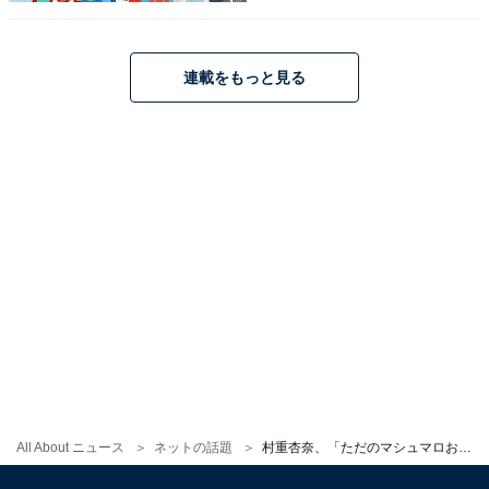
連載をもっと見る
All About ニュース
ネットの話題
村重杏奈、「ただのマシュマロおっぱい」を大胆披露にファン歓喜！ 「最強ビジュ」「18度見しました」