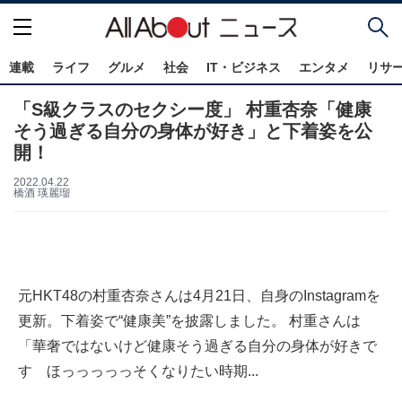
連載
ライフ
グルメ
社会
IT・ビジネス
エンタメ
リサ
「S級クラスのセクシー度」 村重杏奈「健康
そう過ぎる自分の身体が好き」と下着姿を公
開！
2022.04.22
橋酒 瑛麗瑠
元HKT48の村重杏奈さんは4月21日、自身のInstagramを
更新。下着姿で“健康美”を披露しました。 村重さんは
「華奢ではないけど健康そう過ぎる自分の身体が好きで
す ほっっっっっそくなりたい時期...