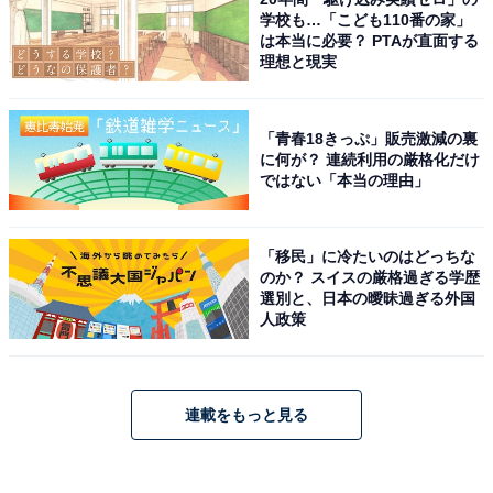
学校も…「こども110番の家」
は本当に必要？ PTAが直面する
理想と現実
「青春18きっぷ」販売激減の裏
に何が？ 連続利用の厳格化だけ
ではない「本当の理由」
「移民」に冷たいのはどっちな
のか？ スイスの厳格過ぎる学歴
選別と、日本の曖昧過ぎる外国
人政策
連載をもっと見る