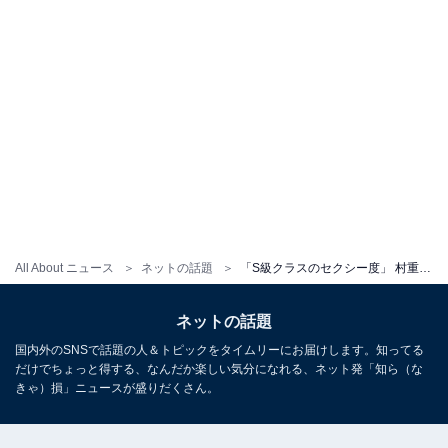
All About ニュース
ネットの話題
「S級クラスのセクシー度」 村重杏奈「健康そう過ぎる自分の身体が好き」と下着姿を公開！
ネットの話題
国内外のSNSで話題の人＆トピックをタイムリーにお届けします。知ってる
だけでちょっと得する、なんだか楽しい気分になれる、ネット発「知ら（な
きゃ）損」ニュースが盛りだくさん。