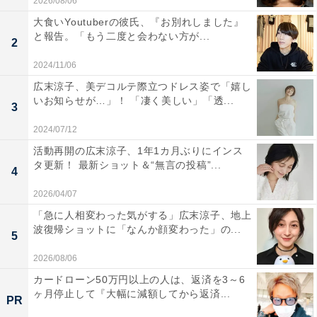
2026/08/06
大食いYoutuberの彼氏、『お別れしました』
と報告。「もう二度と会わない方が...
2
2024/11/06
広末涼子、美デコルテ際立つドレス姿で「嬉し
いお知らせが…」！ 「凄く美しい」「透...
3
2024/07/12
活動再開の広末涼子、1年1カ月ぶりにインス
タ更新！ 最新ショット＆“無言の投稿”...
4
2026/04/07
「急に人相変わった気がする」広末涼子、地上
波復帰ショットに「なんか顔変わった」の...
5
2026/08/06
カードローン50万円以上の人は、返済を3～6
ヶ月停止して『大幅に減額してから返済...
PR