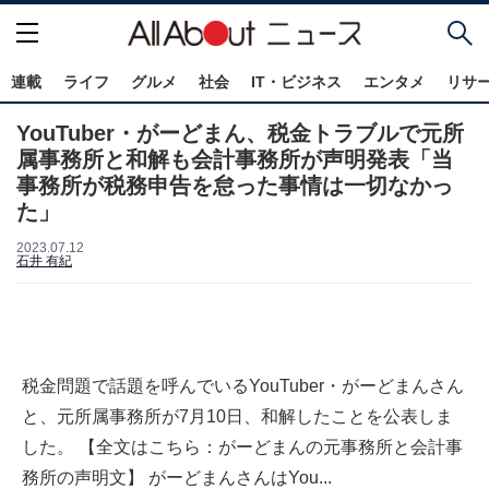
連載
ライフ
グルメ
社会
IT・ビジネス
エンタメ
リサ
YouTuber・がーどまん、税金トラブルで元所
属事務所と和解も会計事務所が声明発表「当
事務所が税務申告を怠った事情は一切なかっ
た」
2023.07.12
石井 有紀
税金問題で話題を呼んでいるYouTuber・がーどまんさん
と、元所属事務所が7月10日、和解したことを公表しま
した。 【全文はこちら：がーどまんの元事務所と会計事
務所の声明文】 がーどまんさんはYou...