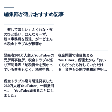
編集部が選ぶおすすめ記事
「察してほしい」ふくれな・夜
のひと笑い、はんなりーず、
続々事務所を脱退。がーどまん
の税金トラブルが影響か
登録者260万人超えYouTuberの
税金問題で注目集まる
元所属事務所、税金トラブル巡
YouTuber、税理士から「おい
り声明発表「納税資金を預かっ
くらだったら許していただけ
ている事実もなく、税務申告の
る」音声も公開で事務所声明文
手続等を代行することは不可
に猛反撃
能」
税金トラブル巡り引退発表した
260万人超YouTuber、一転撤回
へ。「YouTube頑張ることにし
ました」