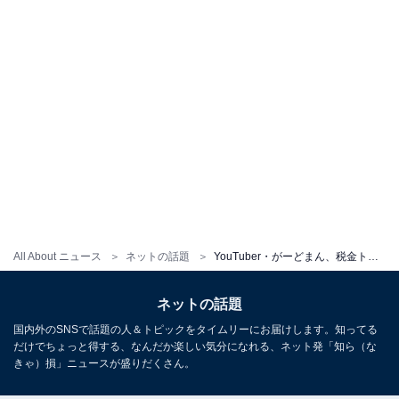
All About ニュース
ネットの話題
YouTuber・がーどまん、税金トラブルで元所属事務所と和解も会計事務所が声明発表「当事務所が税務申告を怠った事情は一切なかった」
ネットの話題
国内外のSNSで話題の人＆トピックをタイムリーにお届けします。知ってる
だけでちょっと得する、なんだか楽しい気分になれる、ネット発「知ら（な
きゃ）損」ニュースが盛りだくさん。