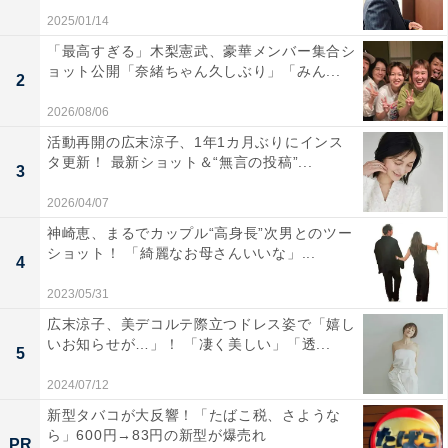
2025/01/14
「最高すぎる」木梨憲武、豪華メンバー集合シ
ョット公開「奈緒ちゃん久しぶり」「みん...
2
2026/08/06
活動再開の広末涼子、1年1カ月ぶりにインス
タ更新！ 最新ショット＆“無言の投稿”...
3
2026/04/07
神崎恵、まるでカップル“高身長”次男とのツー
ショット！ 「綺麗なお母さんいいな」...
4
2023/05/31
広末涼子、美デコルテ際立つドレス姿で「嬉し
いお知らせが…」！ 「凄く美しい」「透...
5
2024/07/12
新型タバコが大反響！「たばこ税、さような
ら」600円→83円の新型が爆売れ
PR