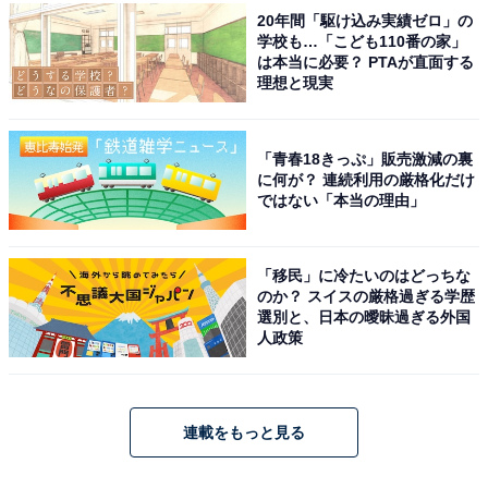
20年間「駆け込み実績ゼロ」の
学校も…「こども110番の家」
は本当に必要？ PTAが直面する
理想と現実
「青春18きっぷ」販売激減の裏
に何が？ 連続利用の厳格化だけ
ではない「本当の理由」
「移民」に冷たいのはどっちな
のか？ スイスの厳格過ぎる学歴
選別と、日本の曖昧過ぎる外国
人政策
連載をもっと見る