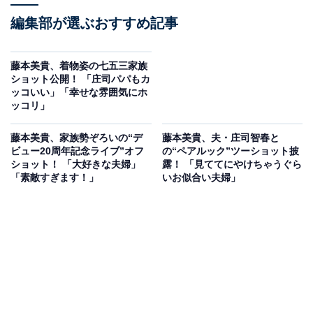
編集部が選ぶおすすめ記事
藤本美貴、着物姿の七五三家族
ショット公開！ 「庄司パパもカ
ッコいい」「幸せな雰囲気にホ
ッコリ」
藤本美貴、家族勢ぞろいの“デ
藤本美貴、夫・庄司智春と
ビュー20周年記念ライブ”オフ
の“ペアルック”ツーショット披
ショット！ 「大好きな夫婦」
露！ 「見ててにやけちゃうぐら
「素敵すぎます！」
いお似合い夫婦」