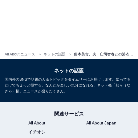
All About ニュース
ネットの話題
藤本美貴、夫・庄司智春との浴衣デートショットを公開！ 「何年経ってもカップルみたいな関係で憧れです」
ネットの話題
国内外のSNSで話題の人＆トピックをタイムリーにお届けします。知ってる
だけでちょっと得する、なんだか楽しい気分になれる、ネット発「知ら（な
きゃ）損」ニュースが盛りだくさん。
関連サービス
All About
All About Japan
イチオシ