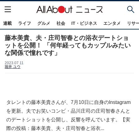
連載
ライフ
グルメ
社会
IT・ビジネス
エンタメ
リサ
藤本美貴、夫・庄司智春との浴衣デートショ
ットを公開！ 「何年経ってもカップルみたい
な関係で憧れです」
2023.07.11
堀井 ユウ
タレントの藤本美貴さんが、7月10日に自身のInstagram
を更新。夫でお笑いコンビ・品川庄司の庄司智春さんと
のデートショットを公開し、反響を呼んでいます。【実
際の投稿：藤本美貴、夫・庄司智春と浴衣...