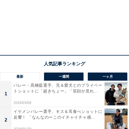
最新
一週間
一ヶ月
バレー・髙橋藍選手、兄＆愛犬とのプライベー
トショットに「超きちょー」「笑顔が見れ...
1
2026/03/08
イケメンバレー選手、キス＆耳食べショットに
反響！ 「なんなのーこのイチャイチャ感...
2