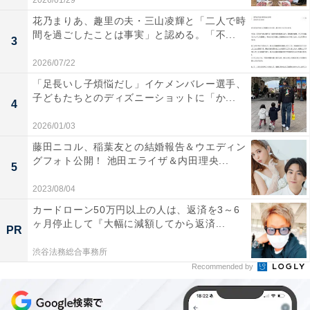
2026/01/29
花乃まりあ、趣里の夫・三山凌輝と「二人で時
間を過ごしたことは事実」と認める。「不...
3
2026/07/22
「足長いし子煩悩だし」イケメンバレー選手、
子どもたちとのディズニーショットに「か...
4
2026/01/03
藤田ニコル、稲葉友との結婚報告＆ウエディン
グフォト公開！ 池田エライザ＆内田理央...
5
2023/08/04
カードローン50万円以上の人は、返済を3～6
ヶ月停止して『大幅に減額してから返済...
PR
渋谷法務総合事務所
Recommended by