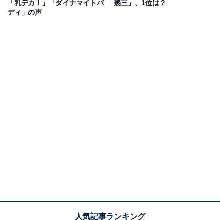
「乳デカ！」「ダイナマイトバ
幾三」、1位は？
「CrazyBoy」としてのソロ活動や、振付師、俳優として
ディ」の声
の顔も持ち、多岐にわたる活動で注目を集める存在で
す。
現在は三代目 J SOUL BROTHERSとして約9年ぶりのア
リーナツアー「"STARS" ～Land of Promise～」を開催
中。5月27、28日には青森県でライブが開催され、自身
のTwitterに「やっと青森でライブができた JSB 13年や
って来て初のライブ 感動した 涙が危ない笑」（出典：
5月27日の投稿
）とコメントを寄せていました。