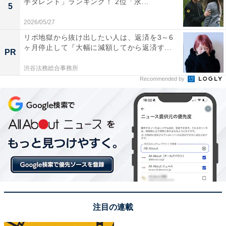
手タレント」ランキング！ 2位「永...
5
2026/05/27
アンケートでは「北海道出身だと思っていたから（30代
リボ地獄から抜け出したい人は、返済を3～6
女性／愛知県）」「GLAYは、全員函館市出身だと思っ
ヶ月停止して『大幅に減額してから返済す...
PR
ていたからです（40代女性／北海道）」「紅白に出場経
渋谷法務総合事務所
験もあり、多くのファンを動員するような人気ミュージ
Recommended by
シャンにも青森県出身者がいるのは嬉しい（30代女性／
青森県）」などのコメントが寄せられました。
HISASHIさんは1989年にGLAYに加入。同グループのギ
タリストとして長年活躍を続けており、他アーティスト
のプロデュースや楽曲提供も手掛けています。2014年に
は、東日本大震災からの復興を願う「東北六魂祭」に参
加。東北出身のアーティストからなる「TOHOKU
注目の連載
ROCK'N BAND」のメンバーとしてパフォーマンスを披
露しました。