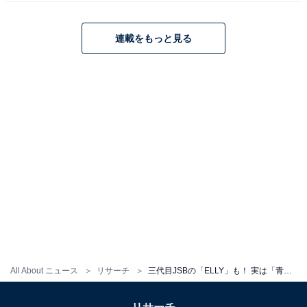
組『サンドどっちマンツアーズ』（NHK総合）に出演予
定。同番組は、有名人がふるさとを巡り旅行プランを作
連載をもっと見る
るというコンセプトです。もしかしたらHISASHIさんの
故郷について語られる場面もあるかもしれませんね！
※回答者コメントは原文ママです
＞10位までの全ランキング結果を見る
All About ニュース
リサーチ
三代目JSBの「ELLY」も！ 実は「青森県出身」と聞いて驚いた芸能人ランキング、1位は？