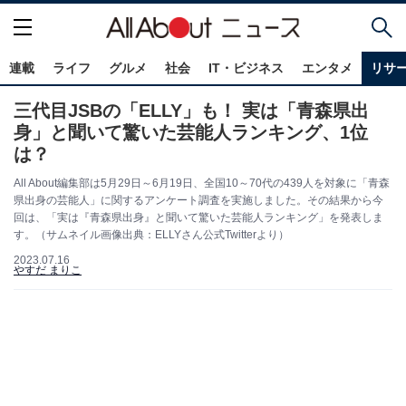
連載
ライフ
グルメ
社会
IT・ビジネス
エンタメ
リサ
三代目JSBの「ELLY」も！ 実は「青森県出
身」と聞いて驚いた芸能人ランキング、1位
は？
All About編集部は5月29日～6月19日、全国10～70代の439人を対象に「青森
県出身の芸能人」に関するアンケート調査を実施しました。その結果から今
回は、「実は『青森県出身』と聞いて驚いた芸能人ランキング」を発表しま
す。（サムネイル画像出典：ELLYさん公式Twitterより）
2023.07.16
やすだ まりこ