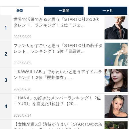
最新
一週間
一ヶ月
世界で活躍できると思う「STARTO社の30代
タレント」ランキング！ 2位「ジェ...
1
2026/08/09
ファンサがすごいと思う「STARTO社の若手タ
レント」ランキング！ 2位「目黒蓮...
2
2026/08/09
1位：HISASHI（GLAY）
「KAWAII LAB.」でかわいいと思うアイドルラ
ンキング！ 2位「櫻井優衣」...
3
pic.twitter.com/icCC47asp5
2026/07/20
「HANA」の好きなメンバーランキング！ 2位
— HiSAƧiH (@HISASHI_)
July 10, 2023
「YURI」を抑えた1位は？【20...
4
2026/07/24
1位に選ばれたのはロックバンド「GLAY」のHISASHIさ
【女性が選ぶ】演技がうまい「STARTO社の若
ん。