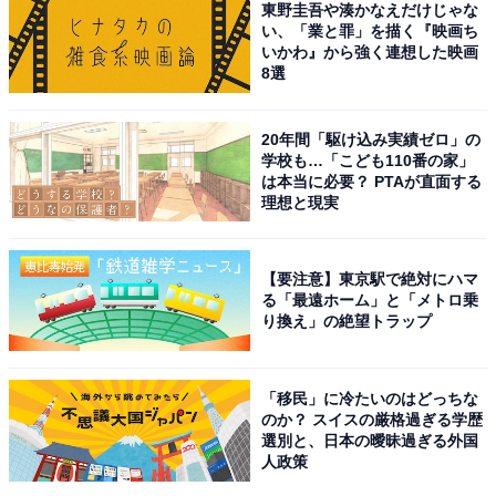
東野圭吾や湊かなえだけじゃな
い、「業と罪」を描く『映画ち
いかわ』から強く連想した映画
バンドメンバーのTERUさん、TAKUROさん、JIROさん
8選
は北海道函館市出身。グループで唯一の青森県出身者と
言えますが、HISASHIさんはインタビューで「僕は東北
20年間「駆け込み実績ゼロ」の
学校も…「こども110番の家」
出身とは言え、すぐに北海道に移り住んでしまった」
は本当に必要？ PTAが直面する
（出典：
GLAY公式Webサイト
）と語っています。
理想と現実
2022年9月に放送されたバラエティ番組『人志松本の酒
【要注意】東京駅で絶対にハマ
る「最遠ホーム」と「メトロ乗
のツマミになる話』（フジテレビ系）では、北海道出身
り換え」の絶望トラップ
の芸能人が集う「北海道会」のメンバーになっているこ
とが明かされていましたし、HISASHIさんにとっては青
森県も北海道も、大事な故郷なのかもしれませんね。
「移民」に冷たいのはどっちな
のか？ スイスの厳格過ぎる学歴
選別と、日本の曖昧過ぎる外国
人政策
HISASHIさんは今後、7月30日放送予定のバラエティ番