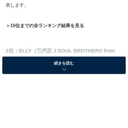
表します。
＞10位までの全ランキング結果を見る
2位：ELLY（三代目 J SOUL BROTHERS from
EXILE TRIBE）
続きを読む
ぼく、、
こう見えて、、
青森の人
知らなかった人用のツイート
?
pic.twitter.com/LbOATO1F3M
— ELLY/CrazyBoy(JSB3) (@elly24soul)