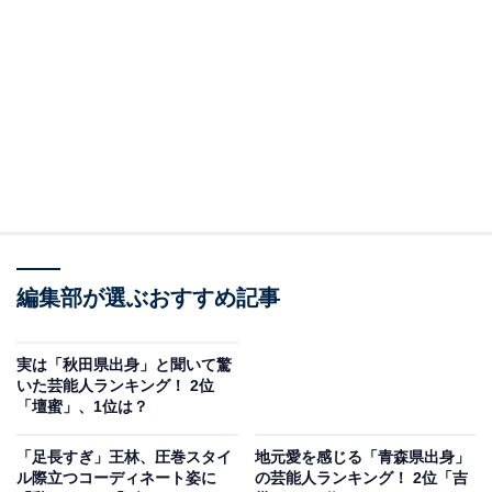
May 28, 2023
2位は、ダンス＆ボーカルグループ「三代目 J SOUL
BROTHERS from EXILE TRIBE」のELLYさん。
アンケートでは「お洒落なイメージだったので関東圏だ
と思っていました（40代女性／東京都）」「海外の生ま
れかなと思っていたし、青森とイメージがかけ離れてい
たから（30代女性／千葉県）」「青森の方言を話すイメ
編集部が選ぶおすすめ記事
ージがない（40代女性／秋田県）」などのコメントが寄
せられました。
実は「秋田県出身」と聞いて驚
いた芸能人ランキング！ 2位
「壇蜜」、1位は？
ELLYさんは三沢市の出身。2010年にデビューを果たし
て以来、三代目 J SOUL BROTHERSのパフォーマーと
「足長すぎ」王林、圧巻スタイ
地元愛を感じる「青森県出身」
ル際立つコーディネート姿に
の芸能人ランキング！ 2位「吉
して活躍しています。ヒップホップアーティスト