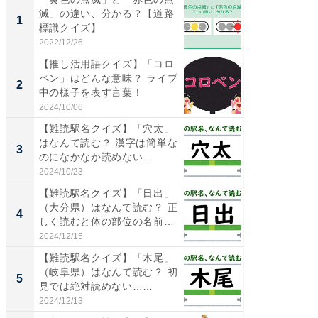
滅」の違い、分かる？【道路
「鈴鹿天
1
1
標識クイズ】
は100
2022/12/26
2026/08/0
【推し活用語クイズ】「コロ
「ミニオ
ペン」はどんな意味？ ライブ
ッグ！ 
2
2
中の様子を表す言葉！
ど、夏限
2024/10/06
2026/08/0
【難読駅名クイズ】「穴太」
ステラ
はなんて読む？ 漢字は簡単な
詰め放題
3
3
のになかなか読めない…
00円で「
2024/10/23
2026/08/0
【難読駅名クイズ】「日出」
【埼玉
（大分県）はなんて読む？ 正
「行田天
4
4
しく読むと体の部位の名前
は和の
に...
が...
2024/12/15
2026/08/0
【難読駅名クイズ】「木尾」
【石川
（岐阜県）はなんて読む？ 初
湯】「天
5
5
見では絶対読めない……
賀ゆめ
お...
2024/12/13
2026/08/0