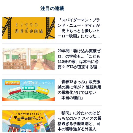
注目の連載
『スパイダーマン：ブラ
ンド・ニュー・デイ』が
「史上もっとも優しいヒ
ーロー映画」になった理
由。予習したい作品は？
20年間「駆け込み実績ゼ
ロ」の学校も…「こども
110番の家」は本当に必
要？ PTAが直面する理想
と現実
「青春18きっぷ」販売激
減の裏に何が？ 連続利用
の厳格化だけではない
「本当の理由」
「移民」に冷たいのはど
っちなのか？ スイスの厳
格過ぎる学歴選別と、日
本の曖昧過ぎる外国人政