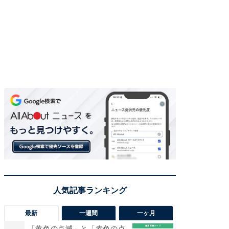
最新
一週間
一ヶ月
「黄色の点滅」と「赤色の点
【三重