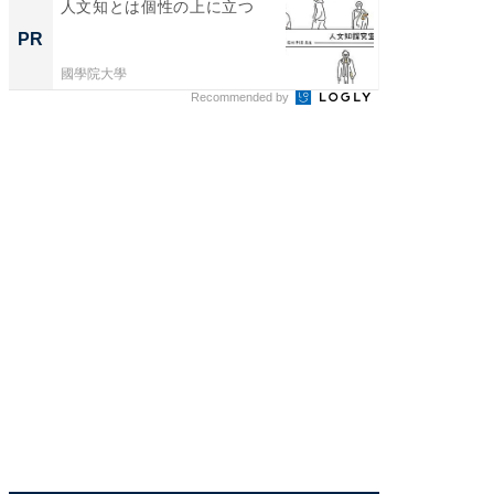
人文知とは個性の上に立つ
シェア別荘
wners
PR
PR
國學院大學
COCO VIL
Recommended by