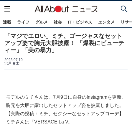
連載
ライフ
グルメ
社会
IT・ビジネス
エンタメ
リサ
「マジでエロい」ミチ、ゴージャスなセット
アップ姿で胸元大胆披露！ 「爆裂にビューテ
ィー」「美の暴力」
2023.07.10
宍戸 奏太
モデルのミチさんは、7月9日に自身のInstagramを更新。
胸元を大胆に露出したセットアップ姿を披露しました。
【実際の投稿：ミチ、セクシーなセットアップコーデ】
ミチさんは「VERSACE La V...