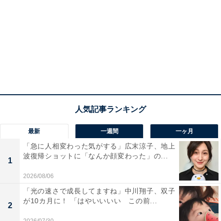
最新
一週間
一ヶ月
「急に人相変わった気がする」広末涼子、地上
波復帰ショットに「なんか顔変わった」の...
1
2026/08/06
「光の速さで成長してますね」中川翔子、双子
が10カ月に！ 「はやいいいい この前...
2