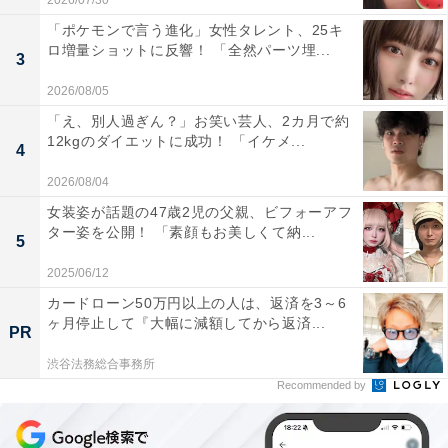
2026/07/30
「ポケモンで言う進化」女性タレント、25キ
ロ増量ショットに反響！ 「全然パーツ埋...
3
2026/08/05
「え、別人過ぎん？」お笑い芸人、2カ月で約
12kgのダイエットに成功！ 「イケメ...
4
2026/08/04
女装姿が話題の47歳2児の父親、ビフォーアフ
ター姿を公開！ 「素顔もお美しくて納...
5
2025/06/12
カードローン50万円以上の人は、返済を3～6
ヶ月停止して『大幅に減額してから返済...
PR
渋谷法務総合事務所
Recommended by