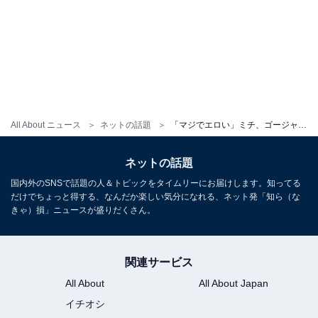
All About ニュース
ネットの話題
「マジでエロい」ミチ、ゴージャスなセットアップ姿で胸元大胆披露！ 「爆裂にビューティー」「美の暴力」
ネットの話題
国内外のSNSで話題の人＆トピックをタイムリーにお届けします。知ってる
だけでちょっと得する、なんだか楽しい気分になれる、ネット発「知ら（な
きゃ）損」ニュースが盛りだくさん。
関連サービス
All About
All About Japan
イチオシ