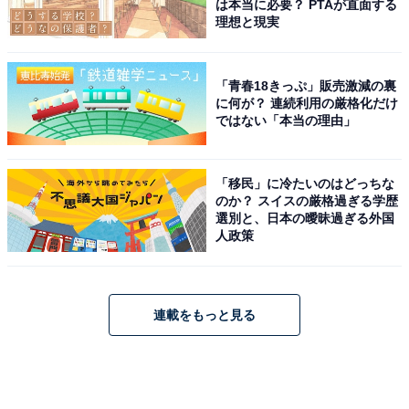
は本当に必要？ PTAが直面する
理想と現実
「青春18きっぷ」販売激減の裏
に何が？ 連続利用の厳格化だけ
ではない「本当の理由」
「移民」に冷たいのはどっちな
のか？ スイスの厳格過ぎる学歴
選別と、日本の曖昧過ぎる外国
人政策
連載をもっと見る