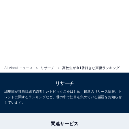
All About ニュース
リサーチ
高校生が今1番好きな声優ランキング！ 3位「津田健次郎」、2位「木村昴」、1位は？【2023夏】
リサーチ
編集部が独自目線で調査したトピックスをはじめ、最新のリリース情報、ト
レンドに関するランキングなど、世の中で注目を集めている話題をお知らせ
しています。
関連サービス