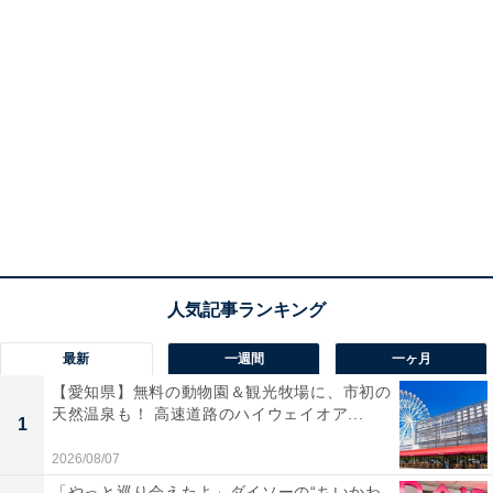
最新
一週間
一ヶ月
【愛知県】無料の動物園＆観光牧場に、市初の
天然温泉も！ 高速道路のハイウェイオア...
1
2026/08/07
「やっと巡り会えたよ」ダイソーの“ちいかわ