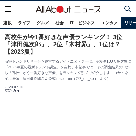
連載
ライフ
グルメ
社会
IT・ビジネス
エンタメ
リサ
高校生が今1番好きな声優ランキング！ 3位
「津田健次郎」、2位「木村昴」、1位は？
【2023夏】
渋谷トレンドリサーチを運営するアイ・エヌ・ジーは、高校生100人を対象に
「2023年夏の最新トレンド調査」を実施。本記事では、その調査結果の中か
ら「高校生が今一番好きな声優」をランキング形式で紹介します。（サムネ
イル画像：津田健次郎さん公式Instagram（＠2_da_ken）より）
2023.07.10
友野 カイ