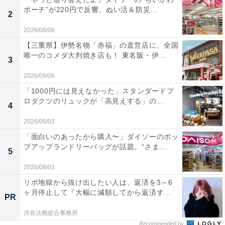
ポーチ”が220円で反響。ぬい活＆防災...
2
2026/08/06
【三重県】伊勢名物「赤福」の直営店に、全国
唯一のコメダ大判焼き店も！ 東名阪・伊...
3
2026/08/06
「1000円には見えなかった」スタンダードプ
ロダクツのリュックが「高見えする」の...
4
2026/08/03
「面白いのあったから購入〜」ダイソーのポッ
プアップランドリーバッグが話題。“さま...
5
2026/08/03
リボ地獄から抜け出したい人は、返済を3～6
ヶ月停止して『大幅に減額してから返済す...
PR
渋谷法務総合事務所
Recommended by