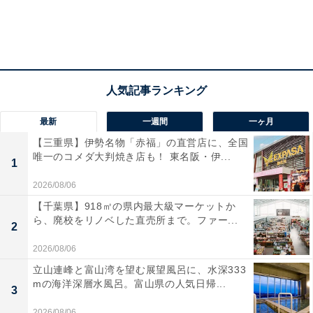
は1回限り有効で、クーポンを使用して購入した商品の
取引が完了した時点でポイントが還元されます。還元ポ
イントの有効期限は取引完了日を含めて7日目の23時59
分まで。
最新
一週間
一ヶ月
使用できるのはメルカリの全てのカテゴリーの商品、そ
【三重県】伊勢名物「赤福」の直営店に、全国
してメルカリストアの商品です。なお、メルカリShops
唯一のコメダ大判焼き店も！ 東名阪・伊...
1
では使用できません。
2026/08/06
【千葉県】918㎡の県内最大級マーケットか
ら、廃校をリノベした直売所まで。ファー...
2
2026/08/06
立山連峰と富山湾を望む展望風呂に、水深333
mの海洋深層水風呂。富山県の人気日帰...
3
2026/08/06