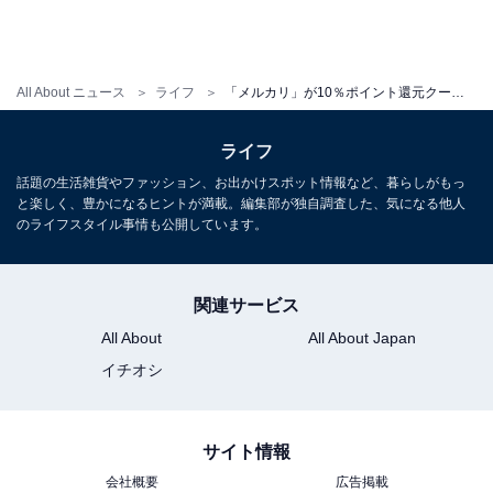
All About ニュース
ライフ
「メルカリ」が10％ポイント還元クーポンを配布！ 全員対象なので使わないともったいない
ライフ
話題の生活雑貨やファッション、お出かけスポット情報など、暮らしがもっ
と楽しく、豊かになるヒントが満載。編集部が独自調査した、気になる他人
のライフスタイル事情も公開しています。
購入時にクーポン使用を忘れずに
クーポンは購入手続きのタイミングで使用します。自動
関連サービス
では適応されず、自分でクーポン使用を選ぶことになる
All About
All About Japan
ので注意してください。ポイント還元の上限は500ポイ
イチオシ
ントですから、5000円前後の商品を選びたいところです
が、これを機に欲しいものを購入するのも良さそうです
ね。
サイト情報
会社概要
広告掲載