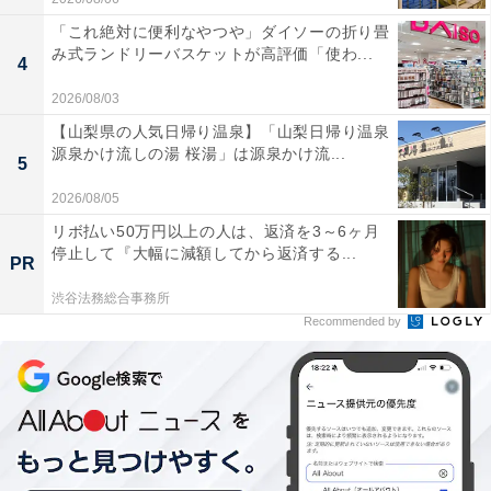
「これ絶対に便利なやつや」ダイソーの折り畳
み式ランドリーバスケットが高評価「使わ...
4
2026/08/03
【山梨県の人気日帰り温泉】「山梨日帰り温泉
源泉かけ流しの湯 桜湯」は源泉かけ流...
5
2026/08/05
クーポンをもらうには？
リボ払い50万円以上の人は、返済を3～6ヶ月
停止して『大幅に減額してから返済する...
PR
このクーポンをもらうには、キャンペーンサイトの「参
加する」ボタンをタップする必要があります。全ユーザ
渋谷法務総合事務所
Recommended by
ーに自動で届くわけではないので、ご注意ください。