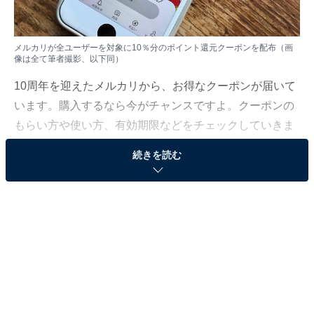
メルカリが​​全ユーザーを対象に10％分のポイント還元クーポンを配布（画
像は全て筆者撮影、以下同）
10周年を迎えたメルカリから、お得なクーポンが届いて
います。購入するなら今がチャンスですよ。クーポンの
もらい方や使い方、有効期限などをチェックしていきま
しょう。
続きを読む
この記事の筆者：
川崎 さちえ
ネットオークション歴19年、フリマアプリ歴9年。
NHK『あさイチ』をはじめとした多数の情報番組に
出演し、経験に基づいた実践型のフリマアプリやオ
ークションやの魅力を伝えている。