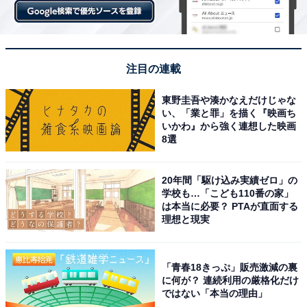
注目の連載
東野圭吾や湊かなえだけじゃな
い、「業と罪」を描く『映画ち
いかわ』から強く連想した映画
8選
クーポンは、キャンペーンの参加した翌日に届く
クーポンの付与期間は7月30日23:59まで。クーポンは
20年間「駆け込み実績ゼロ」の
「クーポンをもらう」ボタンをタップした翌日に付与さ
学校も…「こども110番の家」
は本当に必要？ PTAが直面する
れる仕組みで、クーポンの有効期間は7月31日23:59まで
理想と現実
となっています。
「青春18きっぷ」販売激減の裏
に何が？ 連続利用の厳格化だけ
ではない「本当の理由」