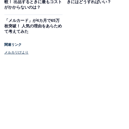
較！ 出品するときに最もコスト
きにはどうすればいい？
がかからないのは？
「メルカード」が4カ月で65万
枚突破！ 人気の理由をあらため
て考えてみた
関連リンク
メルカリびより
キャンペーンに参加した全員にクーポンが配られる
メルカリは他のフリマアプリに比べるとクーポンの発行
頻度があまり高くない印象ですが、2023年7月7日から
は、全ユーザーを対象に「10％分ポイント還元クーポン
がもらえる」キャンペーンを実施し、クーポンを配布し
ています。
還元ポイントの上限は500ポイントですが、初めての買
い物であれば2倍の1000ポイントになります。クーポン