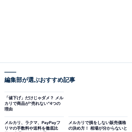
メルカリの買い物で使える10％ポイント還元クー
ポン
もともとメルカリでは中古品などがたくさん出品されて
いて、お得感もたっぷりあります。それでもさらに安く
買いたいと思うのが、ユーザーの本音ですよね。筆者は
メルカリで購入前に、何かクーポンが届いていないかを
編集部が選ぶおすすめ記事
チェックしています。
「値下げ」だけじゃダメ？ メル
カリで商品が“売れない”4つの
理由
メルカリ、ラクマ、PayPayフ
メルカリで損をしない販売価格
リマの手数料や送料を徹底比
の決め方！ 相場が分からないと