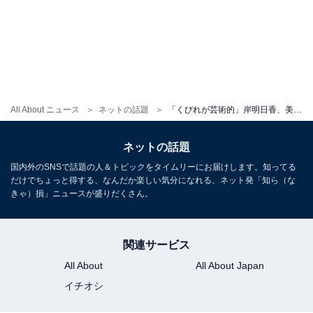
All About ニュース
ネットの話題
「くびれが芸術的」岸明日香、美乳＆美腹筋あらわなスポブラ姿を披露！ 「アスリート並みですね」
ネットの話題
国内外のSNSで話題の人＆トピックをタイムリーにお届けします。知ってる
だけでちょっと得する、なんだか楽しい気分になれる、ネット発「知ら（な
きゃ）損」ニュースが盛りだくさん。
関連サービス
All About
All About Japan
イチオシ