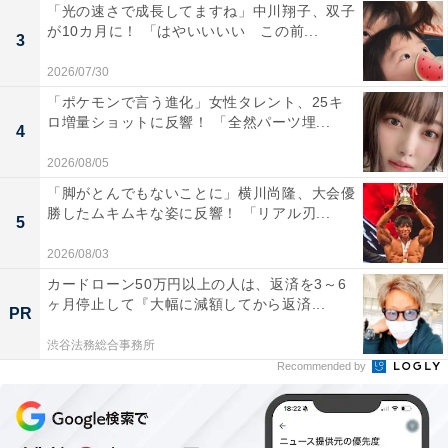
「光の速さで成長してますね」中川翔子、双子
が10カ月に！ 「はやいいいい この前...
3
2026/07/30
「ポケモンで言う進化」女性タレント、25キ
ロ増量ショットに反響！ 「全然パーツ埋...
4
2026/08/05
「脚がとんでもないことに」横川尚隆、大会優
勝したムキムキな姿に反響！ 「リアル刃...
5
2026/08/03
カードローン50万円以上の人は、返済を3～6
ヶ月停止して『大幅に減額してから返済...
PR
渋谷法務総合事務所
Recommended by