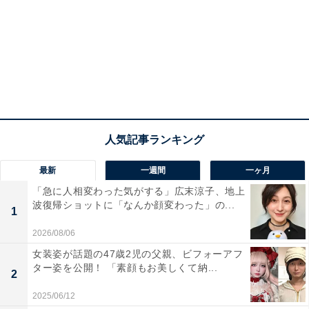
最新
一週間
一ヶ月
「急に人相変わった気がする」広末涼子、地上
波復帰ショットに「なんか顔変わった」の...
1
2026/08/06
女装姿が話題の47歳2児の父親、ビフォーアフ
ター姿を公開！ 「素顔もお美しくて納...
2
2025/06/12