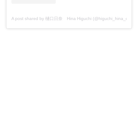
A post shared by 樋口日奈 Hina Higuchi (@higuchi_hina_official