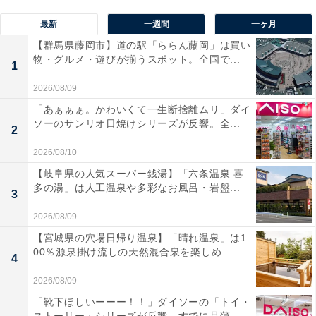
最新
一週間
一ヶ月
【群馬県藤岡市】道の駅「ららん藤岡」は買い
物・グルメ・遊びが揃うスポット。全国で...
1
2026/08/09
「あぁぁぁ。かわいくて一生断捨離ムリ」ダイ
ソーのサンリオ日焼けシリーズが反響。全...
2
2026/08/10
【岐阜県の人気スーパー銭湯】「六条温泉 喜
多の湯」は人工温泉や多彩なお風呂・岩盤...
3
2026/08/09
【宮城県の穴場日帰り温泉】「晴れ温泉」は1
00％源泉掛け流しの天然混合泉を楽しめ...
4
2026/08/09
「靴下ほしいーーー！！」ダイソーの「トイ・
ストーリー」シリーズが反響。すでに品薄...