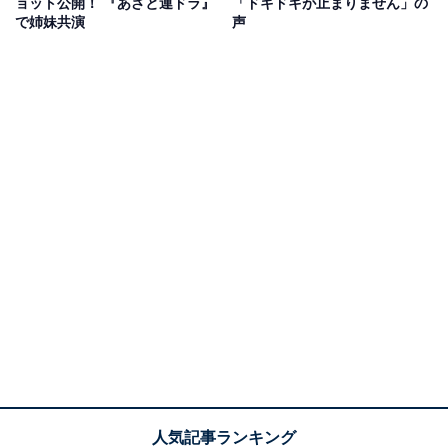
ョット公開！ 『あざと連ドラ』
「ドキドキが止まりません」の
で姉妹共演
声