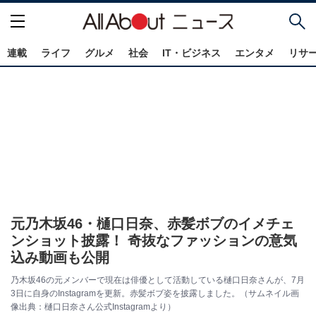
連載
ライフ
グルメ
社会
IT・ビジネス
エンタメ
リサ
元乃木坂46・樋口日奈、赤髪ボブのイメチェ
ンショット披露！ 奇抜なファッションの意気
込み動画も公開
乃木坂46の元メンバーで現在は俳優として活動している樋口日奈さんが、7月
3日に自身のInstagramを更新。赤髪ボブ姿を披露しました。（サムネイル画
像出典：樋口日奈さん公式Instagramより）