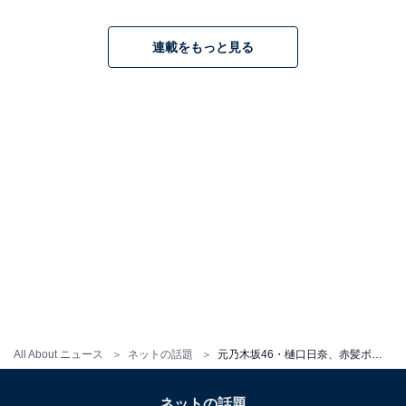
連載をもっと見る
All About ニュース
ネットの話題
元乃木坂46・樋口日奈、赤髪ボブのイメチェンショット披露！ 奇抜なファッションの意気込み動画も公開
ネットの話題