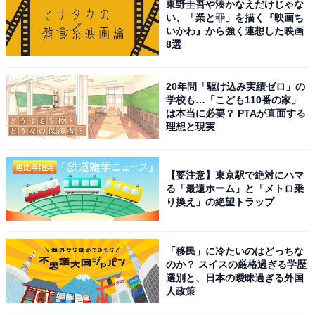
東野圭吾や湊かなえだけじゃな
い、「業と罪」を描く『映画ち
いかわ』から強く連想した映画
8選
20年間「駆け込み実績ゼロ」の
学校も…「こども110番の家」
は本当に必要？ PTAが直面する
理想と現実
【要注意】東京駅で絶対にハマ
る「最遠ホーム」と「メトロ乗
り換え」の絶望トラップ
「移民」に冷たいのはどっちな
のか？ スイスの厳格過ぎる学歴
選別と、日本の曖昧過ぎる外国
人政策