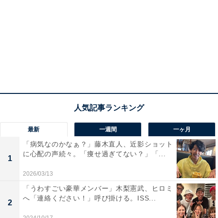
最新
一週間
一ヶ月
「病気なのかなぁ？」藤木直人、近影ショット
に心配の声続々。「痩せ過ぎてない？」「...
1
2026/03/13
「うわすごい豪華メンバー」木梨憲武、ヒロミ
へ「連絡ください！」呼び掛ける。ISS...
2