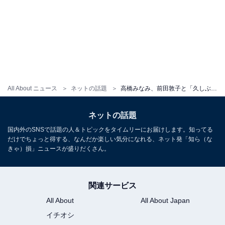
All About ニュース
ネットの話題
高橋みなみ、前田敦子と「久しぶり」ツーショットを公開！ 「私たちの青春」「あっちゃん痩せた？」
ネットの話題
国内外のSNSで話題の人＆トピックをタイムリーにお届けします。知ってる
だけでちょっと得する、なんだか楽しい気分になれる、ネット発「知ら（な
きゃ）損」ニュースが盛りだくさん。
関連サービス
All About
All About Japan
イチオシ