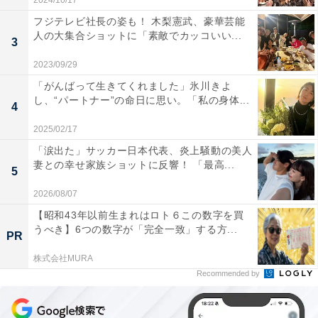
2024/10/17
フジテレビ社長の姿も！ 木梨憲武、豪華芸能
人の大集合ショットに「素敵でカッコいい...
3
2023/09/29
「がんばって生きてくれました」氷川きよ
し、“パートナー”の命日に思い。「私の身体...
4
2025/02/17
「涙出た」サッカー日本代表、炎上騒動の美人
妻との幸せ家族ショットに反響！ 「最高...
5
2026/08/07
【昭和43年以前生まれはロト６この数字を買
うべき】6つの数字が「完全一致」する方...
PR
株式会社MURA
Recommended by