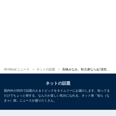
All About ニュース
ネットの話題
高橋みなみ、秋元康ならぬ“湯気康”との鍋ショット公開！ 「タイムマシーン3号の関太かと思った」
ネットの話題
国内外のSNSで話題の人＆トピックをタイムリーにお届けします。知ってる
だけでちょっと得する、なんだか楽しい気分になれる、ネット発「知ら（な
きゃ）損」ニュースが盛りだくさん。