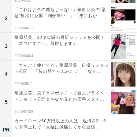
2026/01/27
「これはお金の問題じゃない」華原朋美の“緊
急”投稿に反響「胸が痛い…」「逆におか...
2
2026/04/12
華原朋美、18キロ減の最新ショットを公開！
「本当にすごい。尊敬します」
3
2022/04/04
「すんごく痩せてる」華原朋美、自撮りショッ
ト公開！ 「昔の朋ちゃんみたい」「なん...
4
2026/05/11
華原朋美、息子とスポッチャで遊ぶプライベー
トショット公開＆おなか見せの圧巻スタイ...
5
2025/07/28
カードローン50万円以上の人は、返済を3～6
ヶ月停止して『大幅に減額してから返済...
PR