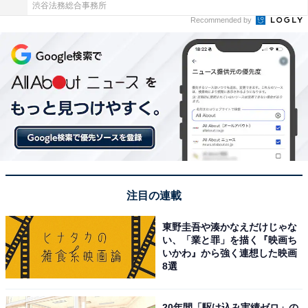
渋谷法務総合事務所
Recommended by
注目の連載
東野圭吾や湊かなえだけじゃな
い、「業と罪」を描く『映画ち
いかわ』から強く連想した映画
8選
20年間「駆け込み実績ゼロ」の