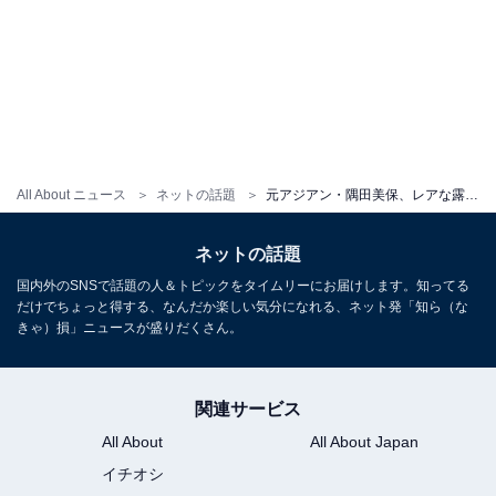
All About ニュース
ネットの話題
元アジアン・隅田美保、レアな露出多めの姿を披露！ 「セクシーすぎる」「めちゃめちゃ綺麗で痩せましたね」
ネットの話題
国内外のSNSで話題の人＆トピックをタイムリーにお届けします。知ってる
だけでちょっと得する、なんだか楽しい気分になれる、ネット発「知ら（な
きゃ）損」ニュースが盛りだくさん。
関連サービス
All About
All About Japan
イチオシ