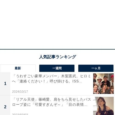
最新
一週間
一ヶ月
「うわすごい豪華メンバー」木梨憲武、ヒロミ
へ「連絡ください！」呼び掛ける。ISS...
1
2024/10/17
「リアル天使」篠崎愛、肩をちら見せしたバス
ローブ姿に「可愛すぎんぞ～」「目の表情...
2