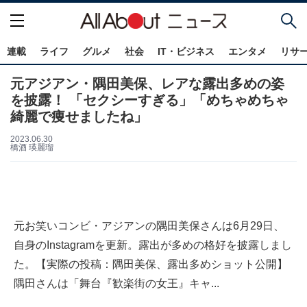
連載
ライフ
グルメ
社会
IT・ビジネス
エンタメ
リサ
元アジアン・隅田美保、レアな露出多めの姿
を披露！ 「セクシーすぎる」「めちゃめちゃ
綺麗で痩せましたね」
2023.06.30
橋酒 瑛麗瑠
元お笑いコンビ・アジアンの隅田美保さんは6月29日、
自身のInstagramを更新。露出が多めの格好を披露しまし
た。【実際の投稿：隅田美保、露出多めショット公開】
隅田さんは「舞台『歓楽街の女王』キャ...