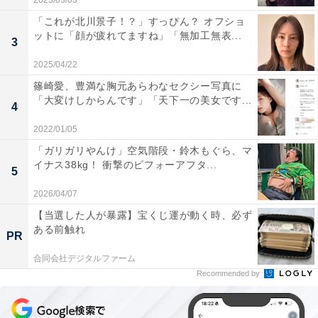
2023/03/03
「これが北川景子！？」すっぴん？ オフショ
ットに「顔が疲れてますね」「無加工無表...
3
2025/04/22
篠崎愛、豊満な胸元あらわなセクシー写真に
「大変けしからんです」「天下一の美女です...
4
2022/01/05
「ガリガリやんけ」空気階段・鈴木もぐら、マ
イナス38kg！ 衝撃のビフォーアフタ...
5
2026/04/07
【当選した人が暴露】宝くじ運が動く時、必ず
ある前触れ
PR
合同会社デジタルファーム
Recommended by