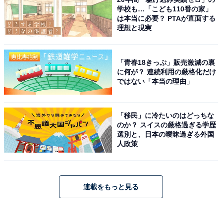
学校も…「こども110番の家」
は本当に必要？ PTAが直面する
理想と現実
「青春18きっぷ」販売激減の裏
に何が？ 連続利用の厳格化だけ
ではない「本当の理由」
「移民」に冷たいのはどっちな
のか？ スイスの厳格過ぎる学歴
選別と、日本の曖昧過ぎる外国
人政策
連載をもっと見る