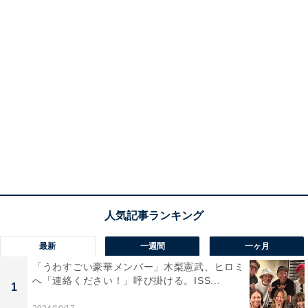
最新
一週間
一ヶ月
「うわすごい豪華メンバー」木梨憲武、ヒロミ
へ「連絡ください！」呼び掛ける。ISS...
1