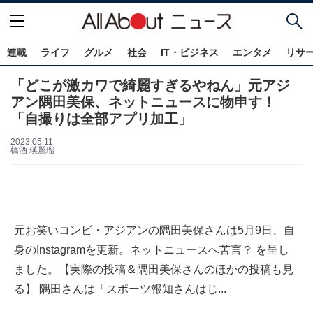
連載
ライフ
グルメ
社会
IT・ビジネス
エンタメ
リサ
「どこが激カワで綺麗すぎるやねん」元アジ
アン隅田美保、ネットニュースに物申す！
「自撮りは全部アプリ加工」
2023.05.11
橋酒 瑛麗瑠
元お笑いコンビ・アジアンの隅田美保さんは5月9日、自
身のInstagramを更新。ネットニュースへ苦言？ を呈し
ました。【実際の投稿＆隅田美保さんのほかの投稿も見
る】 隅田さんは「スポーツ報知さんはじ...