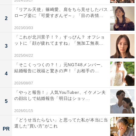
2024/10/17
「リアル天使」篠崎愛、肩をちら見せしたバス
ローブ姿に「可愛すぎんぞ～」「目の表情...
2
2023/03/03
「これが北川景子！？」すっぴん？ オフショ
ットに「顔が疲れてますね」「無加工無表...
3
2025/04/22
「そこくっつくの？！」元NGT48メンバー、
結婚報告に祝福と驚きの声！「お相手の...
4
2026/08/07
「やっと報告！」人気YouTuber、イケメン夫
の顔出しで結婚報告「明日はショッ...
5
2026/01/15
「どうせ当たらない」と思ってた私が本当に当
選した“買い方”がこれ
PR