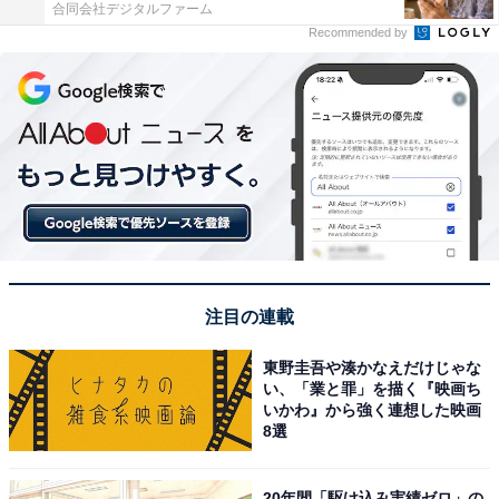
合同会社デジタルファーム
Recommended by
注目の連載
東野圭吾や湊かなえだけじゃな
い、「業と罪」を描く『映画ち
いかわ』から強く連想した映画
8選
20年間「駆け込み実績ゼロ」の