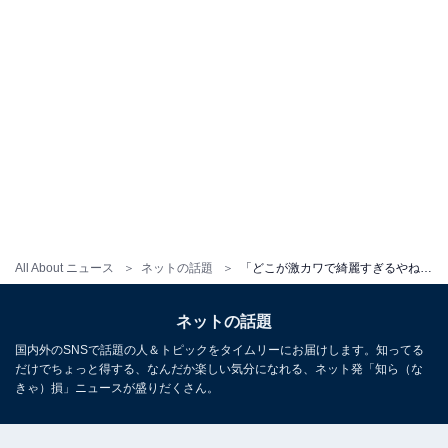
All About ニュース
ネットの話題
「どこが激カワで綺麗すぎるやねん」元アジアン隅田美保、ネットニュースに物申す！ 「自撮りは全部アプリ加工」
ネットの話題
国内外のSNSで話題の人＆トピックをタイムリーにお届けします。知ってる
だけでちょっと得する、なんだか楽しい気分になれる、ネット発「知ら（な
きゃ）損」ニュースが盛りだくさん。