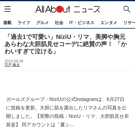
連載
ライフ
グルメ
社会
IT・ビジネス
エンタメ
リサ
「過去1で可愛い」NiziU・リマ、美脚や胸元
あらわな大胆肌見せコーデに絶賛の声！ 「か
わいすぎて泣ける」
2023.06.28
宍戸 奏太
ガールズグループ・NiziUの公式Instagramは、6月27日
に投稿を更新。大胆に肌を露出したリマさんの写真を公
開しました。【実際の投稿：NiziU・リマ、大胆肌見せ衣
装姿】 同アカウントは「夏シ...