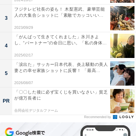
2024/10/17
フジテレビ社長の姿も！ 木梨憲武、豪華芸能
人の大集合ショットに「素敵でカッコいい...
3
2023/09/29
「がんばって生きてくれました」氷川きよ
し、“パートナー”の命日に思い。「私の身体...
4
2025/02/17
「涙出た」サッカー日本代表、炎上騒動の美人
妻との幸せ家族ショットに反響！ 「最高...
5
2026/08/07
「〇〇した後に必ず宝くじを買いなさい」貧乏
が億万長者に
PR
合同会社デジタルファーム
Recommended by