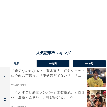
最新
一週間
一ヶ月
「病気なのかなぁ？」藤木直人、近影ショット
に心配の声続々。「痩せ過ぎてない？」「...
1
2026/03/13
「うわすごい豪華メンバー」木梨憲武、ヒロミ
へ「連絡ください！」呼び掛ける。ISS...
2