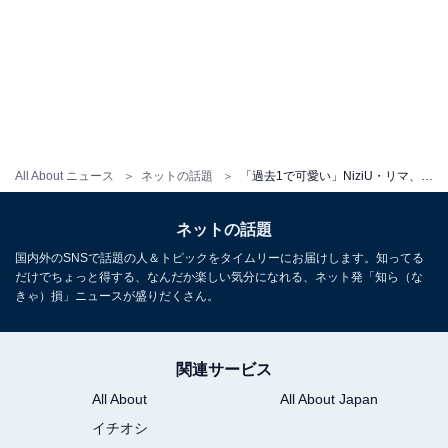
All About ニュース
ネットの話題
「過去1で可愛い」NiziU・リマ、美脚や胸元あらわな大胆肌見せコーデに絶賛の声！ 「かわいすぎて泣ける」
ネットの話題
国内外のSNSで話題の人＆トピックをタイムリーにお届けします。知ってる
だけでちょっと得する、なんだか楽しい気分になれる、ネット発「知ら（な
きゃ）損」ニュースが盛りだくさん。
関連サービス
All About
All About Japan
イチオシ