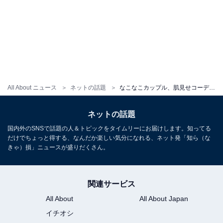
All About ニュース
ネットの話題
なこなこカップル、肌見せコーデで香港ディズニーを満喫！ 「美男美女すぎる」「お似合い過ぎ」の声
ネットの話題
国内外のSNSで話題の人＆トピックをタイムリーにお届けします。知ってる
だけでちょっと得する、なんだか楽しい気分になれる、ネット発「知ら（な
きゃ）損」ニュースが盛りだくさん。
関連サービス
All About
All About Japan
イチオシ