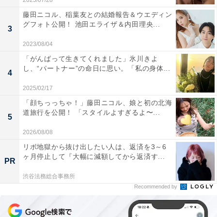
2025/07/28
藤田ニコル、稲葉友との結婚報告＆ウエディン
グフォト公開！ 池田エライザ＆内田理央...
3
2023/08/04
「がんばって生きてくれました」氷川きよ
し、“パートナー”の命日に思い。「私の身体...
4
2025/02/17
「顔ちっっちゃ！」藤田ニコル、娘と初の北海
道旅行を公開！ 「スタイルよすぎるよ〜...
5
2026/08/08
リボ地獄から抜け出したい人は、返済を3～6
ヶ月停止して『大幅に減額してから返済す...
PR
渋谷法務総合事務所
Recommended by