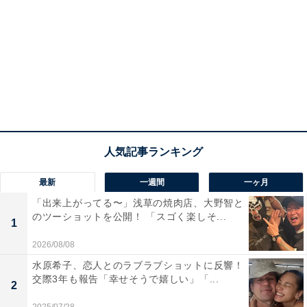
最新
一週間
一ヶ月
「出来上がってる〜」浅草の焼肉店、大野智と
のツーショットを公開！ 「スゴく楽しそ...
1
2026/08/08
水原希子、恋人とのラブラブショットに反響！
交際3年も報告「幸せそうで嬉しい」「...
2