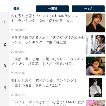
最新
一週間
一ヶ月
癒し系だと思う「STARTO社の30代タレン
ト」ランキング！ 2位「伊野尾慧」を...
1
2026/08/07
世界で活躍できると思う「STARTO社の若手タ
レント」ランキング！ 2位「目黒蓮...
2
2026/08/07
「実は二世」と知って驚いたタレントランキン
グ！ 2位「杉咲花」を大差で抑えた1位...
3
2025/11/07
美しいと思う「昭和の女優」ランキング！
1位：サクラ／宮脇咲良（LE SSERAFIM）87票
「吉永小百合」を抑えた1位は？
4
2025/04/21
「パフォーマンスがすごいと思うSTARTO社タ