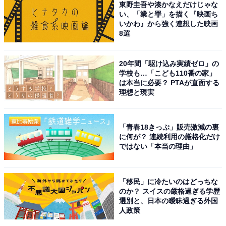
東野圭吾や湊かなえだけじゃな
A post shared by Sakura Miyawaki (@39saku_chan)
い、「業と罪」を描く『映画ち
いかわ』から強く連想した映画
8選
気になる1位には、2位のカズハさんと同グループ・LE
20年間「駆け込み実績ゼロ」の
SSERAFIMのサクラさんが選ばれました。サクラさん
学校も…「こども110番の家」
は、日本でのHKT48、そして韓国でのIZ*ONE（アイズ
は本当に必要？ PTAが直面する
理想と現実
ワン）を経て、アイドルとして3回目のデビューを果た
しました。LE SSERAFIMでは最年長メンバーとして他
のメンバーを引っ張っている様子が見受けられ、SNSで
「青春18きっぷ」販売激減の裏
も絶賛の声が寄せられています。
に何が？ 連続利用の厳格化だけ
ではない「本当の理由」
回答者からは「再デビューできるなんて実力がないと出
来ない。これからも期待している（32歳女性）」「これ
「移民」に冷たいのはどっちな
のか？ スイスの厳格過ぎる学歴
からも日本と韓国のいい架け橋となり、また他のアイド
選別と、日本の曖昧過ぎる外国
ルの良いお手本になってくれると思うからです（24歳女
人政策
性）」といった応援コメントが殺到。また「本人が言う