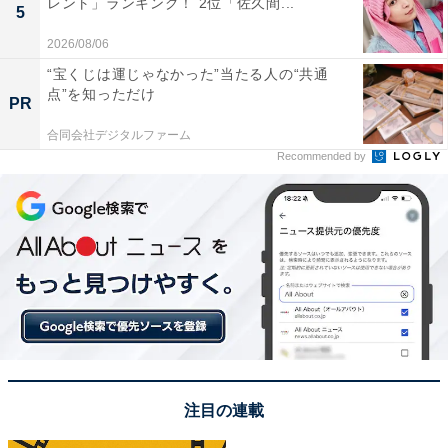
レント」ランキング！ 2位「佐久間...
5
2026/08/06
“宝くじは運じゃなかった”当たる人の“共通
点”を知っただけ
PR
合同会社デジタルファーム
Recommended by
View this post on Instagram
注目の連載