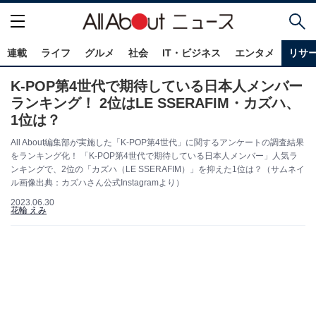
連載
ライフ
グルメ
社会
IT・ビジネス
エンタメ
リサ
K-POP第4世代で期待している日本人メンバー
ランキング！ 2位はLE SSERAFIM・カズハ、
1位は？
All About編集部が実施した「K-POP第4世代」に関するアンケートの調査結果
をランキング化！ 「K-POP第4世代で期待している日本人メンバー」人気ラ
ンキングで、2位の「カズハ（LE SSERAFIM）」を抑えた1位は？（サムネイ
ル画像出典：カズハさん公式Instagramより）
2023.06.30
花輪 えみ