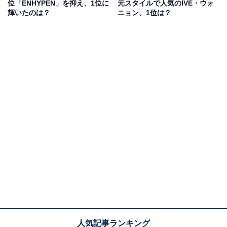
位「ENHYPEN」を抑え、1位に
元スタイルで人気のIVE・ウォ
今回2位にランクインしたのは、LE SSERAFIM（ルセラ
輝いたのは？
ニョン、1位は？
フィム）に所属するカズハさんでした。バレエ経験者で
あるカズハさんは、主にラップパートを担当。デビュー
曲『FEARLESS』では渡韓1年未満とは思えない発音で
ラップを披露し、ファンを驚かせました。6月28日には
グループとして初のツアー開催が決定。さらなる活躍に
期待ですね。
回答者からは「異色の経歴で、これからどのようにK-
POPに馴染んでいくのか気になるため（30歳女性）」
「もともと得意なバレエを活かしたカズハにしかできな
いステージを披露しているから（26歳女性）」など、プ
ロレベルと称されるバレエスキルを落とし込んだパフォ
ーマンスに対する期待の声が多く集まりました。