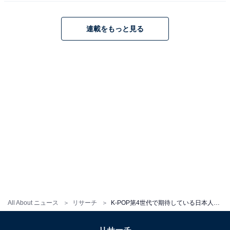
ように、最後のグループとして最高の結果を残してほし
いです（25歳女性）」と、アイドル人生を送るサクラさ
連載をもっと見る
んを最後まで見守る姿勢のファンも見受けられました。
※回答者のコメントは原文ママです
＞次ページ：12位までのランキング結果を見る
この記事の筆者：花輪えみ プロフィール
ライター／編集者。女性向けサイト編集、兼業ライター
を経て現在はフリー。おもにインタビュー記事や漫画書
All About ニュース
リサーチ
K-POP第4世代で期待している日本人メンバーランキング！ 2位はLE SSERAFIM・カズハ、1位は？
評、旅行コラムを執筆。