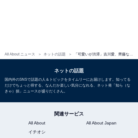
All About ニュース
ネットの話題
「可愛いが渋滞」吉川愛、齊藤なぎさと“ラブラブ”ディズニーショット公開！ 「どんな世界線！？」「激アツやん」
ネットの話題
国内外のSNSで話題の人＆トピックをタイムリーにお届けします。知ってる
だけでちょっと得する、なんだか楽しい気分になれる、ネット発「知ら（な
きゃ）損」ニュースが盛りだくさん。
関連サービス
All About
All About Japan
イチオシ