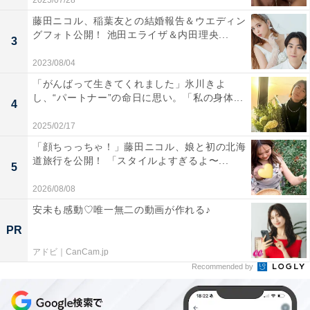
2025/07/28
藤田ニコル、稲葉友との結婚報告＆ウエディン
グフォト公開！ 池田エライザ＆内田理央...
3
2023/08/04
「がんばって生きてくれました」氷川きよ
し、“パートナー”の命日に思い。「私の身体...
4
2025/02/17
「顔ちっっちゃ！」藤田ニコル、娘と初の北海
道旅行を公開！ 「スタイルよすぎるよ〜...
5
2026/08/08
安未も感動♡唯一無二の動画が作れる♪
PR
アドビ｜CanCam.jp
Recommended by