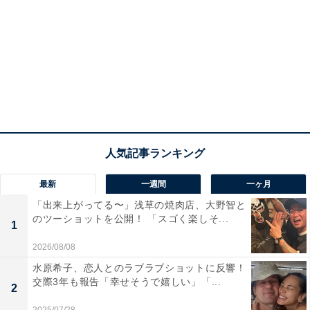
最新
一週間
一ヶ月
「出来上がってる〜」浅草の焼肉店、大野智と
のツーショットを公開！ 「スゴく楽しそ...
1
2026/08/08
水原希子、恋人とのラブラブショットに反響！
交際3年も報告「幸せそうで嬉しい」「...
2