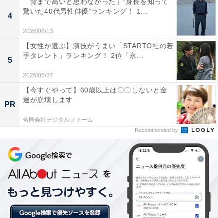
「背まで高いと思わなかった」“身長を知って
驚いた40代男性俳優”ランキング！ 1...
4
2026/06/13
同率3位：川口春奈
【女性が選ぶ】演技がうまい「STARTO社の若
手タレント」ランキング！ 2位「永...
5
2026/05/27
【今すぐやって】60歳以上は〇〇しないと金
運が崩壊します
PR
合同会社デジタルファーム
Recommended by
View this post on Instagram