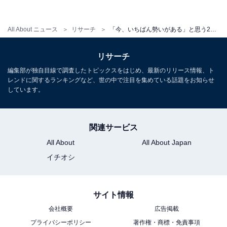
All About ニュース
リサーチ
「今、いちばん勢いがある」と思う20代の女性俳優ランキング！ 2位「広瀬すず」を抑えた1位は？
同率3位：今田美桜
リサーチ
編集部が独自目線で調査したトピックスをはじめ、最新のリリース情報、ト
レンドに関するランキングなど、世の中で注目を集めている話題をお知らせ
しています。
関連サービス
All About
All About Japan
イチオシ
サイト情報
会社概要
広告掲載
View this post on Instagram
プライバシーポリシー
著作権・商標・免責事項