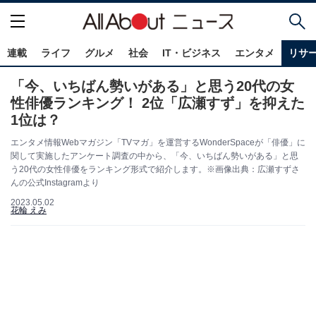
連載
ライフ
グルメ
社会
IT・ビジネス
エンタメ
リサ
「今、いちばん勢いがある」と思う20代の女
性俳優ランキング！ 2位「広瀬すず」を抑えた
1位は？
エンタメ情報Webマガジン「TVマガ」を運営するWonderSpaceが「俳優」に
関して実施したアンケート調査の中から、「今、いちばん勢いがある」と思
う20代の女性俳優をランキング形式で紹介します。※画像出典：広瀬すずさ
んの公式Instagramより
2023.05.02
花輪 えみ