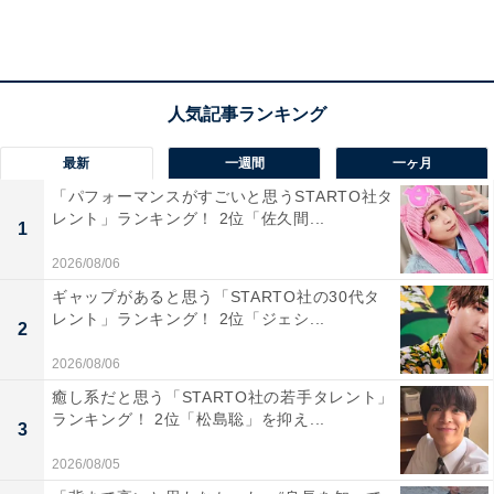
回答者からは「CMから映画まで広く活動しており、す
でに知名度が高い。抜群の容姿から漫画やアニメの実写
化作品にも多く出演できる可能性があり、今後にも期待
できる女優だと思う」など、恵まれたルックスを武器に
した将来性を評価するコメントが寄せられています。
最新
一週間
一ヶ月
「パフォーマンスがすごいと思うSTARTO社タ
レント」ランキング！ 2位「佐久間...
1
2026/08/06
ギャップがあると思う「STARTO社の30代タ
レント」ランキング！ 2位「ジェシ...
2
2026/08/06
癒し系だと思う「STARTO社の若手タレント」
ランキング！ 2位「松島聡」を抑え...
3
2026/08/05