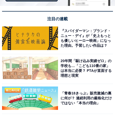
注目の連載
『スパイダーマン：ブランド・
ニュー・デイ』が「史上もっと
も優しいヒーロー映画」になっ
A post shared by 川口春奈 (@haruna_kawaguchi_official)
た理由。予習したい作品は？
20年間「駆け込み実績ゼロ」の
学校も…「こども110番の家」
同じく3位にランクインしたのが、川口春奈さん。幼い
は本当に必要？ PTAが直面する
頃からモデル活動などを通し、芸能界で活躍していた川
理想と現実
口さん。2020年にはNHK大河ドラマ『麒麟がくる』で大
役に抜てきされました。2022年放送のNHK連続テレビ小
「青春18きっぷ」販売激減の裏
説『ちむどんどん』、そして同年に放送された『silent』
に何が？ 連続利用の厳格化だけ
ではない「本当の理由」
（フジテレビ系）など、数々の話題作に出演していま
す。