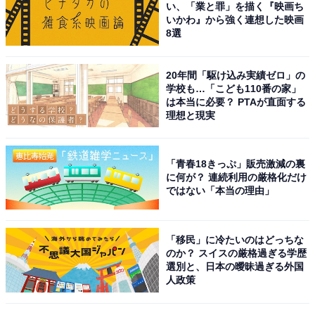
い、「業と罪」を描く『映画ち
いかわ』から強く連想した映画
8選
1位に選ばれたのは、タレント・俳優として活躍中の大
泉洋さんでした。「大泉さんといえば北海道」と思い浮
20年間「駆け込み実績ゼロ」の
かべる人も多いのではないでしょうか。大泉さんは、森
学校も…「こども110番の家」
崎さんと同様、演劇ユニット「TEAM NACS」の一員と
は本当に必要？ PTAが直面する
理想と現実
して活動を開始し、地元北海道を中心に芸能活動を始め
ます。
「青春18きっぷ」販売激減の裏
1996年、北海道テレビで放送がスタートした深夜番組
に何が？ 連続利用の厳格化だけ
ではない「本当の理由」
『水曜どうでしょう』に出演が決定。大泉さんらが行う
過酷な旅が評判となり、これをきっかけに知名度もアッ
プします。その後は『パパパパパフィー』（テレビ朝日
「移民」に冷たいのはどっちな
のか？ スイスの厳格過ぎる学歴
系）に不定期に出演するなど、全国ネットのバラエティ
選別と、日本の曖昧過ぎる外国
番組にも進出。
人政策
2007年放送のドラマ『ハケンの品格』（日本テレビ系）