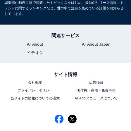
編集部が独自目線で調査したトピックスをはじめ、最新のリリース情報、ト
この記事の筆者：チバミサキ プロフィール
レンドに関するランキングなど、世の中で注目を集めている話題をお知らせ
しています。
美大卒業後、新聞社などに勤務。デザイナー兼ライタ
ー。趣味は掃除と植木の世話。暮らしかたも文章もシン
プルさを目指しています。
関連サービス
All About
All About Japan
イチオシ
サイト情報
会社概要
広告掲載
プライバシーポリシー
著作権・商標・免責事項
当サイトの情報についての注意
All About ニュースについて