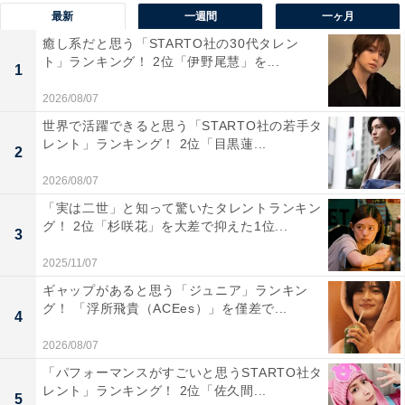
最新
一週間
一ヶ月
癒し系だと思う「STARTO社の30代タレン
ト」ランキング！ 2位「伊野尾慧」を...
1
2026/08/07
世界で活躍できると思う「STARTO社の若手タ
レント」ランキング！ 2位「目黒蓮...
2
2026/08/07
「実は二世」と知って驚いたタレントランキン
グ！ 2位「杉咲花」を大差で抑えた1位...
3
2025/11/07
ギャップがあると思う「ジュニア」ランキン
1位：大泉洋
グ！ 「浮所飛貴（ACEes）」を僅差で...
4
2026/08/07
「パフォーマンスがすごいと思うSTARTO社タ
レント」ランキング！ 2位「佐久間...
5