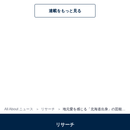
では、主演の篠原涼子さんと犬猿の仲で、天然パーマが
連載をもっと見る
トレードマークの「東海林武」を好演し、タレントとし
てだけでなく俳優としての地位も確立しました。
回答者からは「北海道といえばこの人だと思うから（30
代男性／福島県）」「ご本人がTV等で北海道、北海道と
口にされてるから（60代女性／東京都）」「北海道愛を
よく語っておられるし、地元を大切にされているイメー
ジなので（40代女性／東京都）」などの意見が寄せられ
ました。
※回答者からのコメントは原文ママです
All About ニュース
リサーチ
地元愛を感じる「北海道出身」の芸能人ランキング！ 2位「森崎博之」、1位は？
＞次ページ：15位までのランキング結果
リサーチ