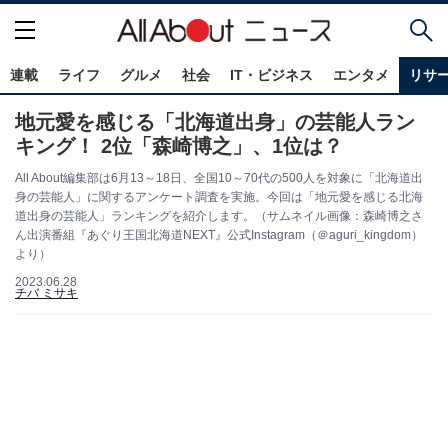
連載
ライフ
グルメ
社会
IT・ビジネス
エンタメ
リサ
地元愛を感じる「北海道出身」の芸能人ラン
キング！ 2位「森崎博之」、1位は？
All About編集部は6月13～18日、全国10～70代の500人を対象に「北海道出
身の芸能人」に関するアンケート調査を実施。今回は「地元愛を感じる北海
道出身の芸能人」ランキングを紹介します。（サムネイル画像：森崎博之さ
ん出演番組『あぐり王国北海道NEXT』公式Instagram（＠aguri_kingdom）
より）
2023.06.28
チバ ミサキ