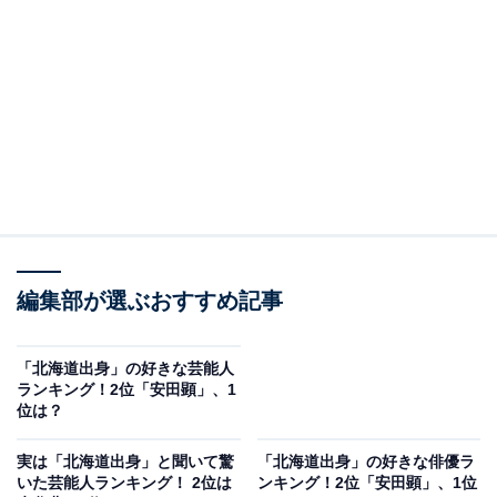
A post shared by ＨＢＣ あぐり王国北海道NEXT (@aguri_king
編集部が選ぶおすすめ記事
2位には北海道上川郡東川町出身の俳優・森崎博之さん
がランクインしました。俳優業だけでなく、タレントや
声優など、幅広い分野で活躍している森崎さん。大学時
「北海道出身」の好きな芸能人
ランキング！2位「安田顕」、1
代、演劇研究会で知り合った俳優・安田顕さん、俳優・
位は？
大泉洋さんら4人と、卒業公演のための演劇ユニット
「TEAM NACS」を結成。卒業後は東京の証券会社に就
実は「北海道出身」と聞いて驚
「北海道出身」の好きな俳優ラ
いた芸能人ランキング！ 2位は
ンキング！2位「安田顕」、1位
職したものの、体調を崩し地元北海道に戻ります。