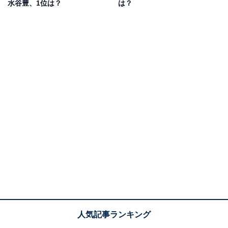
水谷豊、1位は？
は？
その後、演劇ユニット「TEAM NACS」を再結成。2006
年『おかしなふたり』（フジテレビ系）で全国区のテレ
ビドラマに初出演するなど、活躍の場を広げていました
が、現在は地元北海道を中心に芸能活動を継続。「農業
タレント」として、北海道の農業や食に関する講演活動
なども含めて活躍しています。
回答者からは「お芝居の仕事よりも畑仕事を優先してい
るから（40代男性／長崎県）」「地元ローカル番組や
CM、アンバサダーなど有名になった今でも北海道でも
活動してくれてるから（30代女性／北海道）」「北海道
の野菜の良さを熱く語っているから（50代女性／福岡
県）」などの声が聞かれました。