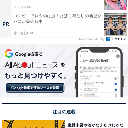
2026/08/06
コンビニで買うのは損！たばこ税なしの新型タ
バコが爆売れ中
PR
株式会社HAL
Recommended by
View this post on Instagram
注目の連載
東野圭吾や湊かなえだけじゃな
A post shared by 日曜劇場 『ラストマンー全盲の捜査官ー』 (@last