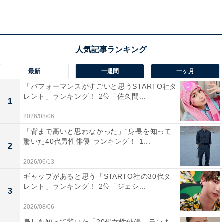
「硬そうなのに面白いところ（20代・北海道）」「可愛
らしい一面をのぞかせるときがあるから（40代・埼玉
県）」「ちゃんと弁護士としての仕事を大切にしていそ
うで信頼感があるから（50代・神奈川県）」などの声が
寄せられました。
最新
一週間
一ヶ月
「パフォーマンスがすごいと思うSTARTO社タ
※回答者コメントは原文ママです
レント」ランキング！ 2位「佐久間...
1
2026/08/06
＞10位までのランキング結果を見る
「背まで高いと思わなかった」“身長を知って
驚いた40代男性俳優”ランキング！ 1...
2
2026/06/13
ギャップがあると思う「STARTO社の30代タ
レント」ランキング！ 2位「ジェシ...
3
2026/08/06
身長を知って驚いた「20代女性俳優」ランキ