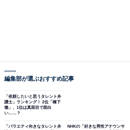
第2位：橋下徹（91票）
第2位は、橋下徹弁護士でした。早稲田大学政治経済学
部卒業後、1997年に弁護士登録。橋下綜合法律事務所」
の代表を務めています。大阪市長として政界入りし、大
阪府知事も務めました。
「頭が良く、知識があり、率直に物を言い、有言実行す
るから（40代・兵庫県）」「歯に着せぬ物の言い方が良
編集部が選ぶおすすめ記事
い（40代・神奈川県）」「言っていることが分かりやす
い（50代・群馬県）」などの回答が見られました。
「依頼したいと思うタレント弁
護士」ランキング！ 2位「橋下
徹」、1位は真面目で面白
い……？
「バラエティ向きなタレント弁
NHKの「好きな男性アナウンサ