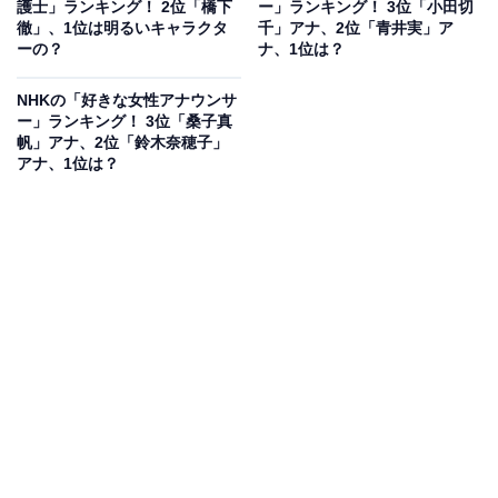
護士」ランキング！ 2位「橋下
ー」ランキング！ 3位「小田切
徹」、1位は明るいキャラクタ
千」アナ、2位「青井実」ア
ーの？
ナ、1位は？
NHKの「好きな女性アナウンサ
ー」ランキング！ 3位「桑子真
帆」アナ、2位「鈴木奈穂子」
アナ、1位は？
第1位：北村晴男（98票）
第1位は、北村晴男弁護士でした。早稲田大学法学部卒
業で、1989年に弁護士登録した「弁護士法人 北村・加
藤・佐野 法律事務所」のパートナー弁護士です。お堅く
見えるのにおちゃめな面があると人気です。