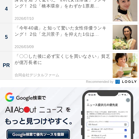
ング！ 2位「橋本環奈」をわずか1票差...
4
2026/07/10
「今年40歳」と知って驚いた女性俳優ランキ
ング！ 2位「北川景子」を抑えた1位は...
5
2026/03/09
「〇〇した後に必ず宝くじを買いなさい」貧乏
が億万長者に
PR
こちらもおすすめ
合同会社デジタルファーム
「報道向きなタレント弁護士」ランキング！ 2
Recommended by
位「八代英輝」、1位は早大政経学部卒の？