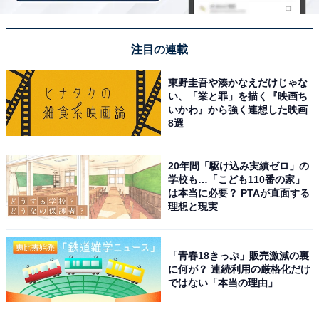
1
2
注目の連載
東野圭吾や湊かなえだけじゃな
い、「業と罪」を描く『映画ち
いかわ』から強く連想した映画
8選
20年間「駆け込み実績ゼロ」の
学校も…「こども110番の家」
は本当に必要？ PTAが直面する
理想と現実
「青春18きっぷ」販売激減の裏
に何が？ 連続利用の厳格化だけ
ではない「本当の理由」