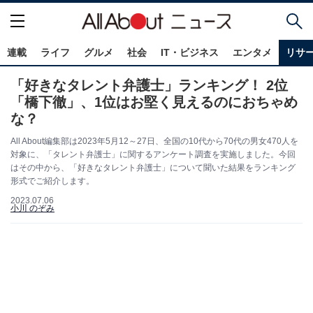
連載
ライフ
グルメ
社会
IT・ビジネス
エンタメ
リサ
「好きなタレント弁護士」ランキング！ 2位
「橋下徹」、1位はお堅く見えるのにおちゃめ
な？
All About編集部は2023年5月12～27日、全国の10代から70代の男女470人を
対象に、「タレント弁護士」に関するアンケート調査を実施しました。今回
はその中から、「好きなタレント弁護士」について聞いた結果をランキング
形式でご紹介します。
2023.07.06
小川 のぞみ