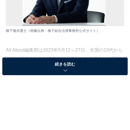
橋下徹弁護士（画像出典：
橋下綜合法律事務所公式サイト
）
All About編集部は2023年5月12～27日、全国の10代から
70代の男女470人を対象に、「タレント弁護士」に関す
続きを読む
るアンケート調査を実施しました。今回はその中から、
「好きなタレント弁護士」について聞いた結果をランキ
ング形式でご紹介します。
＞10位までのランキング結果を見る