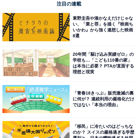
注目の連載
東野圭吾や湊かなえだけじゃな
い、「業と罪」を描く『映画ち
いかわ』から強く連想した映画
8選
20年間「駆け込み実績ゼロ」の
学校も…「こども110番の家」
は本当に必要？ PTAが直面する
理想と現実
「青春18きっぷ」販売激減の裏
に何が？ 連続利用の厳格化だけ
ではない「本当の理由」
「移民」に冷たいのはどっちな
のか？ スイスの厳格過ぎる学歴
選別と、日本の曖昧過ぎる外国