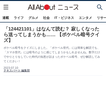
連載
ライフ
グルメ
社会
IT・ビジネス
エンタメ
リサ
「124421101」はなんて読む？ 寂しくなった
ら送ってしまうかも…… 【ポケベル暗号クイ
ズ】
ポケベル暗号をクイズにしました。「ポケベル世代」には簡単な解読でも、
「スマホ世代」には暗号のように感じてしまうかもしれませんね。数字だけ
でやりとりをしていた時代の知恵が詰まったポケベル暗号、ぜひ解読してみ
てください！
2023.07.10
テキスパート 編集部