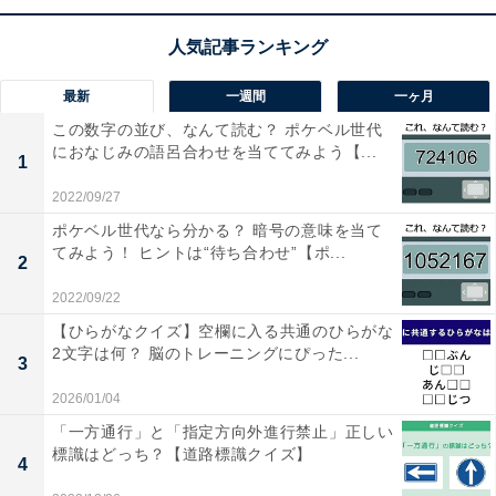
最新
一週間
一ヶ月
この数字の並び、なんて読む？ ポケベル世代
におなじみの語呂合わせを当ててみよう【...
1
2022/09/27
ポケベル世代なら分かる？ 暗号の意味を当て
てみよう！ ヒントは“待ち合わせ”【ポ...
2
2022/09/22
【ひらがなクイズ】空欄に入る共通のひらがな
2文字は何？ 脳のトレーニングにぴった...
3
2026/01/04
「一方通行」と「指定方向外進行禁止」正しい
標識はどっち？【道路標識クイズ】
4