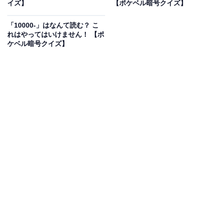
イズ】
【ポケベル暗号クイズ】
こちらもおすすめ
「110210」はなんて読む？ 宝くじで高額をゲ
「10000-」はなんて読む？ こ
ットしたのかも……【ポケベル暗号クイズ】
れはやってはいけません！ 【ポ
ケベル暗号クイズ】
1
2