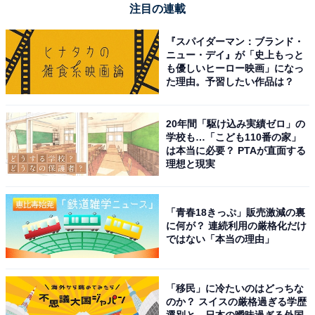
注目の連載
『スパイダーマン：ブランド・
ニュー・デイ』が「史上もっと
も優しいヒーロー映画」になっ
た理由。予習したい作品は？
20年間「駆け込み実績ゼロ」の
学校も…「こども110番の家」
は本当に必要？ PTAが直面する
理想と現実
「青春18きっぷ」販売激減の裏
に何が？ 連続利用の厳格化だけ
ではない「本当の理由」
「移民」に冷たいのはどっちな
のか？ スイスの厳格過ぎる学歴
選別と、日本の曖昧過ぎる外国