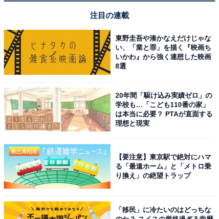
注目の連載
東野圭吾や湊かなえだけじゃな
い、「業と罪」を描く『映画ち
いかわ』から強く連想した映画
8選
20年間「駆け込み実績ゼロ」の
学校も…「こども110番の家」
は本当に必要？ PTAが直面する
理想と現実
【要注意】東京駅で絶対にハマ
る「最遠ホーム」と「メトロ乗
り換え」の絶望トラップ
「移民」に冷たいのはどっちな
のか？ スイスの厳格過ぎる学歴