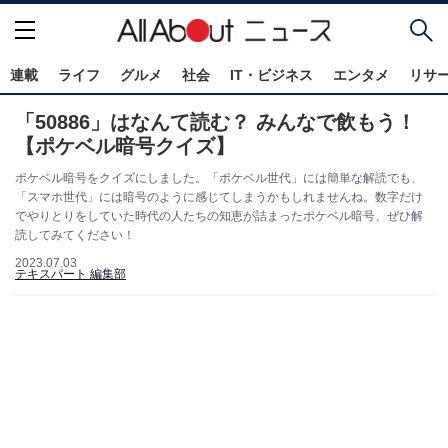
連載
ライフ
グルメ
社会
IT・ビジネス
エンタメ
リサ
「50886」はなんて読む？ みんなで飲もう！
【ポケベル暗号クイズ】
ポケベル暗号をクイズにしました。「ポケベル世代」には簡単な解読でも、
「スマホ世代」には暗号のように感じてしまうかもしれませんね。数字だけ
でやりとりをしていた時代の人たちの知恵が詰まったポケベル暗号、ぜひ解
読してみてください！
2023.07.03
テキスパート 編集部