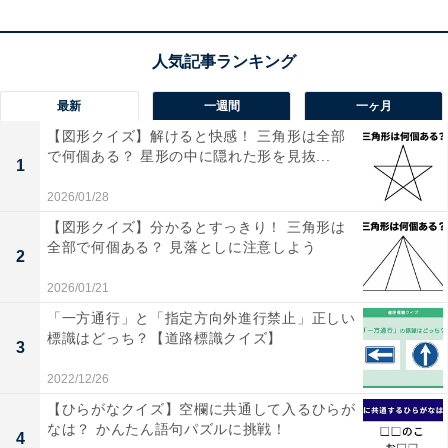
最新
一週間
一ヶ月
【図形クイズ】解けると快感！ 三角形は全部
で何個ある？ 星形の中に隠れた形を見抜...
1
2026/01/28
【図形クイズ】分かるとすっきり！ 三角形は
全部で何個ある？ 見落としに注意しよう
2
2026/01/21
「一方通行」と「指定方向外進行禁止」正しい
標識はどっち？【道路標識クイズ】
3
2022/12/26
【ひらがなクイズ】空欄に共通して入るひらが
なは？ かんたん語句パズルに挑戦！
4