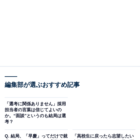
このランキング結果は、一般の回答者の予想に過ぎませ
んが、実際のところ、
同じ“早慶”でも、学部によって就
活の状況に違いは出るのでしょうか。
編集部が選ぶおすすめ記事
「選考に関係ありません」採用
担当者の言葉は信じてよいの
か。“面談”というのも結局は選
考？
Q. 結局、「早慶」ってだけで就
「高校生に戻ったら志望したい