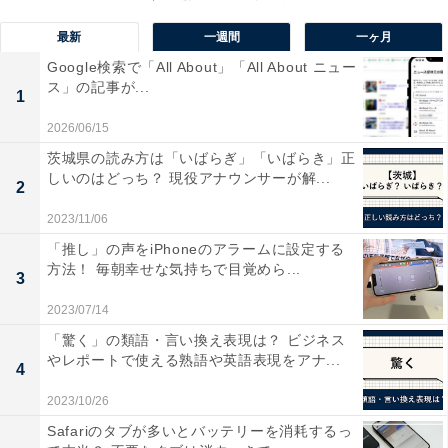
す。そのためいくら就職ブランド力の強い大学であった
としても採用担当者は、出身大学名だけで評価するので
最新
一週間
一ヶ月
はなく、どこの学部なのか、どのような入試形態（一般
Google検索で「All About」「All About ニュー
ス」の記事が...
入試か推薦入試かなど）で入学したかも含めて総合的に
1
その学生を評価しようとします。同じ大学であっても学
2026/06/15
部によって入試難易度が違うため、それによって学生自
茨城県の読み方は「いばらぎ」「いばらき」正
身の能力も異なるからです。
しいのはどっち？ 現役アナウンサーが解...
2
2023/11/06
実際に今回の調査で1位となった学部には優秀な学生も
「推し」の声をiPhoneのアラームに設定する
多く、有名企業から内定を取り、社会で活躍している先
方法！ 毎朝幸せな気持ちで目覚めら...
3
輩も多いため「就職力が高そう」と思われるのも自然な
2023/07/14
ことでしょう。
「驚く」の類語・言い換え表現は？ ビジネス
やレポートで使える熟語や英語表現をアナ...
4
＞次ページ：早慶「就職力が高そうな学部」、全ランキ
2023/10/26
ング結果
Safariのタブが多いとバッテリーを消耗するっ