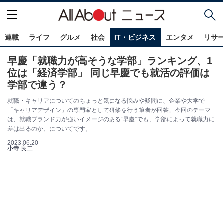
連載
ライフ
グルメ
社会
IT・ビジネス
エンタメ
リサ
早慶「就職力が高そうな学部」ランキング、1
位は「経済学部」 同じ早慶でも就活の評価は
学部で違う？
就職・キャリアについてのちょっと気になる悩みや疑問に、企業や大学で
「キャリアデザイン」の専門家として研修を行う筆者が回答。今回のテーマ
は、就職ブランド力が強いイメージのある“早慶”でも、学部によって就職力に
差は出るのか、についてです。
2023.06.20
小寺 良二