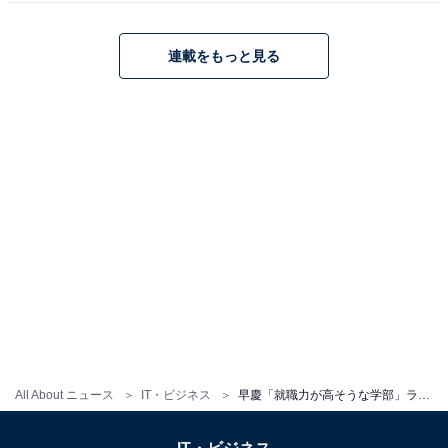
連載をもっと見る
1
2
All About ニュース
IT・ビジネス
早慶「就職力が高そうな学部」ランキング、1位は「経済学部」 同じ早慶でも就活の評価は学部で違う？