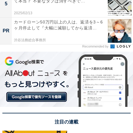
て本当？ 不要なタブは消すべきで...
5
2025/02/13
この記事の筆者：小寺 良二 プロフィール
カードローン50万円以上の人は、返済を3～6
ライフキャリアコンサルタント。アメリカの大学を卒業
ヶ月停止して『大幅に減額してから返済...
PR
後、アクセンチュアを経てリクルートに入社し企業の採
渋谷法務総合事務所
用・人材育成に携わる。2009年に独立後は、若者のキャ
Recommended by
リア支援の専門家として、大学の教員やキャリアカウン
セラーに向けた研修、企業・官公庁のプロジェクト支援
など多岐にわたって活動中。
【就職やキャリアのお悩み・ギモン大募集！】ライフキ
ャリア支援の専門家があなたの質問に回答します
注目の連載