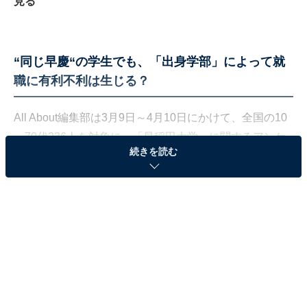
見る
“同じ早慶“の学生でも、「出身学部」によって就
職に有利不利は生じる？
All About編集部は3月9日～4月10日にかけて、全国の10
～70代236人を対象に、「早稲田大学」に関するアンケ
続きを読む
ート調査を実施。また、3月9～23日には、279人を対象
に、「慶應義塾大学」に関するアンケート調査を実施し
ました。
その中の
「就職力が高そうと思う学部」について聞いた
結果で、早稲田大学は「政治経済学部」が1位、慶應義
塾大学も「経済学部」が1位
となりました。