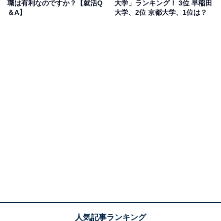
職は有利なのですか？【就活Q
大学」ランキング！ 3位 早稲田
入学難度の高い学部は、その努力と学力が企業か
＆A】
大学、2位 京都大学、1位は？
らの評価対象にもなる
今回のアンケート結果でそれぞれ1位をとった早稲田大
学の「政治経済学部」と慶應義塾大学の「経済学部」
は、それぞれの大学を代表する看板学部であり、入試の
偏差値も学内でトップクラスの学部です。
これが就活にどのような影響があるかというと、偏差値
の高い学部に入学できているということはそれだけ高校
時代の受験勉強を努力し、高い学力を身につけたという
証でもあるので
「継続的に努力できる地頭の良い人材」
として評価を得る可能性はある
でしょう。
特に早稲田大学と慶應義塾大学は学生数も多い大規模私
立大学のため、学部学科も多肢にわたるところが特徴で