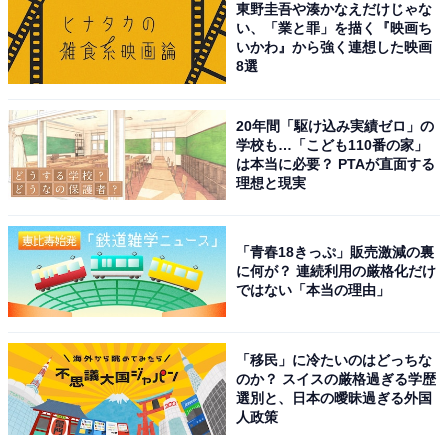
東野圭吾や湊かなえだけじゃな
い、「業と罪」を描く『映画ち
いかわ』から強く連想した映画
8選
20年間「駆け込み実績ゼロ」の
学校も…「こども110番の家」
は本当に必要？ PTAが直面する
理想と現実
「青春18きっぷ」販売激減の裏
に何が？ 連続利用の厳格化だけ
こちらもおすすめ
ではない「本当の理由」
新卒採用に影響する学歴は「大学名」だけでは
ない？ 企業が「高校名」も確認する意図とは
「移民」に冷たいのはどっちな
のか？ スイスの厳格過ぎる学歴
選別と、日本の曖昧過ぎる外国
人政策