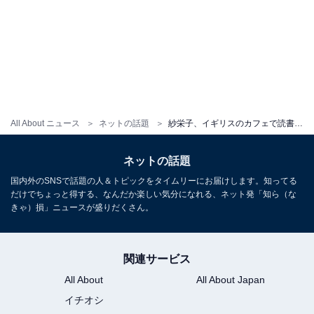
All About ニュース
ネットの話題
紗栄子、イギリスのカフェで読書する姿に「可愛い顔して貴様よんでるの最高」「えくぼ可愛すぎる」と反響！
ネットの話題
国内外のSNSで話題の人＆トピックをタイムリーにお届けします。知ってる
だけでちょっと得する、なんだか楽しい気分になれる、ネット発「知ら（な
きゃ）損」ニュースが盛りだくさん。
関連サービス
All About
All About Japan
イチオシ