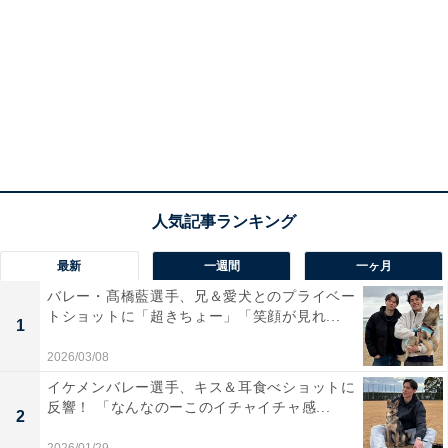
最新
一週間
一ヶ月
バレー・髙橋藍選手、兄＆愛犬とのプライベー
トショットに「超きちょー」「笑顔が見れ...
1
2026/03/08
イケメンバレー選手、キス＆耳食べショットに
反響！ 「なんなのーこのイチャイチャ感...
2