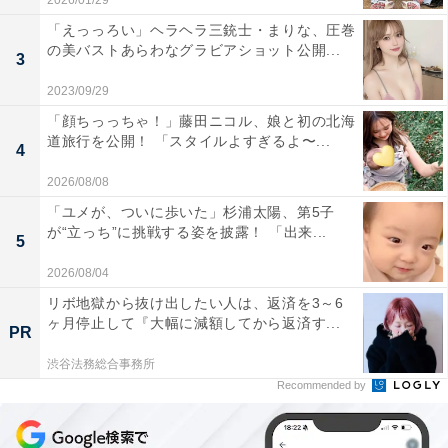
2026/01/29
「えっっろい」ヘラヘラ三銃士・まりな、圧巻
の美バストあらわなグラビアショット公開...
3
2023/09/29
「顔ちっっちゃ！」藤田ニコル、娘と初の北海
道旅行を公開！ 「スタイルよすぎるよ〜...
4
2026/08/08
「ユメが、ついに歩いた」杉浦太陽、第5子
が“立っち”に挑戦する姿を披露！ 「出来...
5
2026/08/04
リボ地獄から抜け出したい人は、返済を3～6
ヶ月停止して『大幅に減額してから返済す...
PR
渋谷法務総合事務所
Recommended by