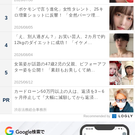
2026/07/30
「ポケモンで言う進化」女性タレント、25キ
ロ増量ショットに反響！ 「全然パーツ埋...
3
2026/08/05
「え、別人過ぎん？」お笑い芸人、2カ月で約
12kgのダイエットに成功！ 「イケメ...
4
2026/08/04
女装姿が話題の47歳2児の父親、ビフォーアフ
ター姿を公開！ 「素顔もお美しくて納...
5
2025/06/12
カードローン50万円以上の人は、返済を3～6
ヶ月停止して『大幅に減額してから返済...
PR
渋谷法務総合事務所
Recommended by