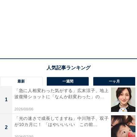
最新
一週間
一ヶ月
「急に人相変わった気がする」広末涼子、地上
波復帰ショットに「なんか顔変わった」の...
1
2026/08/06
「光の速さで成長してますね」中川翔子、双子
が10カ月に！ 「はやいいいい この前...
2