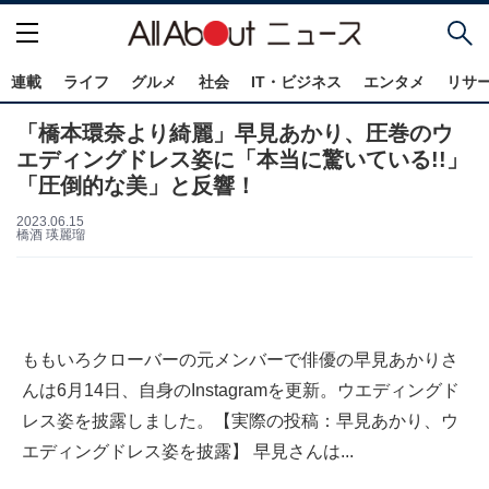
連載
ライフ
グルメ
社会
IT・ビジネス
エンタメ
リサ
「橋本環奈より綺麗」早見あかり、圧巻のウ
エディングドレス姿に「本当に驚いている!!」
「圧倒的な美」と反響！
2023.06.15
橋酒 瑛麗瑠
ももいろクローバーの元メンバーで俳優の早見あかりさ
んは6月14日、自身のInstagramを更新。ウエディングド
レス姿を披露しました。【実際の投稿：早見あかり、ウ
エディングドレス姿を披露】 早見さんは...