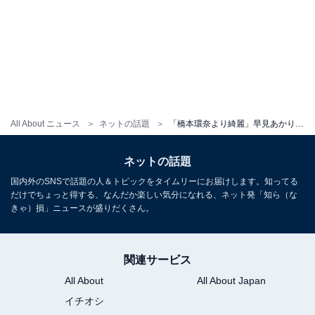
All About ニュース
ネットの話題
「橋本環奈より綺麗」早見あかり、圧巻のウエディングドレス姿に「本当に驚いている!!」「圧倒的な美」と反響！
ネットの話題
国内外のSNSで話題の人＆トピックをタイムリーにお届けします。知ってる
だけでちょっと得する、なんだか楽しい気分になれる、ネット発「知ら（な
きゃ）損」ニュースが盛りだくさん。
関連サービス
All About
All About Japan
イチオシ