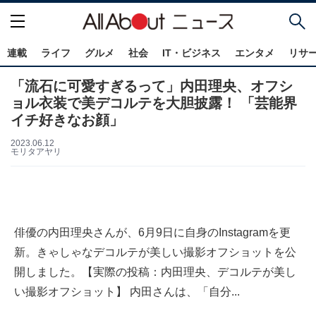
連載
ライフ
グルメ
社会
IT・ビジネス
エンタメ
リサ
「流石に可愛すぎるって」内田理央、オフシ
ョル衣装で美デコルテを大胆披露！ 「芸能界
イチ好きなお顔」
2023.06.12
モリタアヤリ
俳優の内田理央さんが、6月9日に自身のInstagramを更
新。きゃしゃなデコルテが美しい撮影オフショットを公
開しました。【実際の投稿：内田理央、デコルテが美し
い撮影オフショット】 内田さんは、「自分...