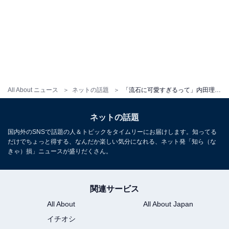
All About ニュース
ネットの話題
「流石に可愛すぎるって」内田理央、オフショル衣装で美デコルテを大胆披露！ 「芸能界イチ好きなお顔」
ネットの話題
国内外のSNSで話題の人＆トピックをタイムリーにお届けします。知ってる
だけでちょっと得する、なんだか楽しい気分になれる、ネット発「知ら（な
きゃ）損」ニュースが盛りだくさん。
関連サービス
All About
All About Japan
イチオシ