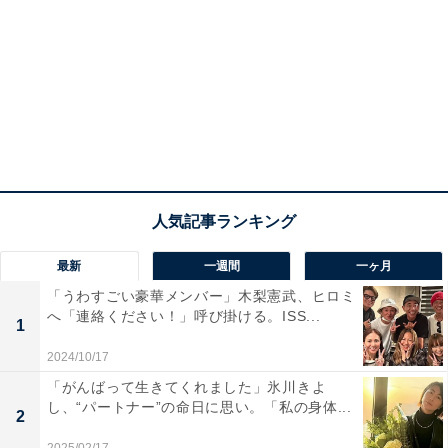
最新
一週間
一ヶ月
「うわすごい豪華メンバー」木梨憲武、ヒロミ
へ「連絡ください！」呼び掛ける。ISS...
1
2024/10/17
「がんばって生きてくれました」氷川きよ
し、“パートナー”の命日に思い。「私の身体...
2