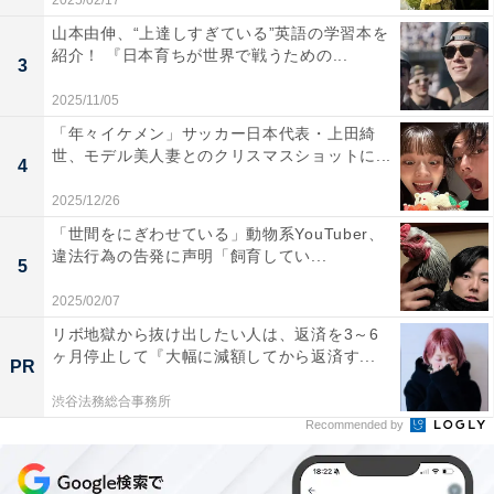
2025/02/17
山本由伸、“上達しすぎている”英語の学習本を
紹介！ 『日本育ちが世界で戦うための...
3
2025/11/05
「年々イケメン」サッカー日本代表・上田綺
世、モデル美人妻とのクリスマスショットに...
4
2025/12/26
「世間をにぎわせている」動物系YouTuber、
違法行為の告発に声明「飼育してい...
5
2025/02/07
リボ地獄から抜け出したい人は、返済を3～6
ヶ月停止して『大幅に減額してから返済す...
PR
渋谷法務総合事務所
Recommended by