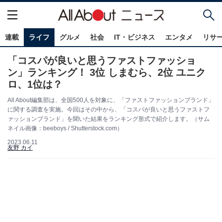
連載
ライフ
グルメ
社会
IT・ビジネス
エンタメ
リサ
「コスパが良いと思うファストファッショ
ン」ランキング！ 3位 しまむら、2位 ユニク
ロ、1位は？
All About編集部は、全国500人を対象に、「ファストファッションブランド」
に関する調査を実施。今回はその中から、「コスパが良いと思うファストフ
ァッションブランド」を聞いた結果をランキング形式で紹介します。（サム
ネイル画像：beeboys / Shutterstock.com）
2023.06.11
友野 カイ