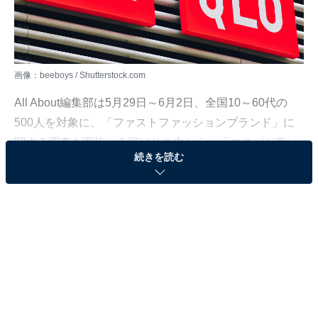
画像：beeboys / Shutterstock.com
All About編集部は5月29日～6月2日、全国10～60代の
500人を対象に、「ファストファッションブランド」に
関する調査を実施。今回はその中から、「コスパが良い
続きを読む
と思うファストファッションブランド」を聞いた結果を
ランキング形式で紹介します。
＞11位までのランキング結果
第3位：しまむら 115票