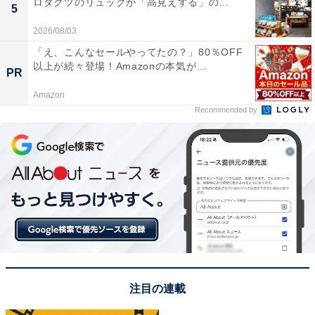
ロダクツのリュックが「高見えする」の...
5
2026/08/03
第1位：ジーユー（GU）184票
「え、こんなセールやってたの？」80％OFF
以上が続々登場！Amazonの本気が...
PR
今回、最も多くの票を集めたのは「ジーユー（GU）」で
Amazon
した。ジーユーは、ユニクロと同じファーストリテイリ
Recommended by
ンググループのブランド。カジュアルアイテムをはじ
め、スポーツやラウンジウエアなど豊富なラインアップ
がそろっています。アンケート回答者からは、以下のよ
うな声が寄せられました。
「値段の割に品質も悪くない為（40代男性）」
「お求めやすい価格だが、生地も問題なく普段使いしや
すいため（20代女性）」
注目の連載