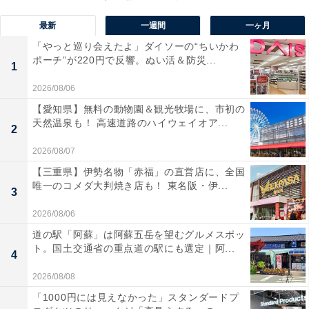
ができるから（50代男性）」「下着や靴下などの良く購
最新
一週間
一ヶ月
入するものに関しては、ユニクロが一番だと思います
（40代男性）」「買ったものが何年も気続けることが出
「やっと巡り会えたよ」ダイソーの“ちいかわ
ポーチ”が220円で反響。ぬい活＆防災...
来るからです。デザイン面でも服自体の丈夫さもです
1
（20代女性）」というような理由が挙がりました。
2026/08/06
【愛知県】無料の動物園＆観光牧場に、市初の
天然温泉も！ 高速道路のハイウェイオア...
2
2026/08/07
【三重県】伊勢名物「赤福」の直営店に、全国
唯一のコメダ大判焼き店も！ 東名阪・伊...
3
2026/08/06
道の駅「阿蘇」は阿蘇五岳を望むグルメスポッ
ト。国土交通省の重点道の駅にも選定｜阿...
4
2026/08/08
「1000円には見えなかった」スタンダードプ