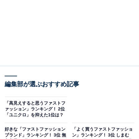
第3位には「しまむら」がランクインしました。しまむ
らは老若男女問わず、幅広いアイテムを安価で手にする
ことが可能。しまむらでしか買えないオリジナルブラン
ドも取り扱っています。
アンケート回答者からは、「時々セールでかなり安くな
る時があるから（30代女性）」「1000円以下のものもあ
ったりするが、安くても使えるものが多いからです（30
代女性）」「安いし、流行り物が買えるのでまとめ買い
などにも向いていて良いと思うから（40代女性）」など
編集部が選ぶおすすめ記事
のコメントが寄せられました。
「高見えすると思うファストフ
ァッション」ランキング！ 2位
「ユニクロ」を抑えた1位は？
好きな「ファストファッション
「よく買うファストファッショ
ブランド」ランキング！ 3位 無
ン」ランキング！ 3位 しまむ