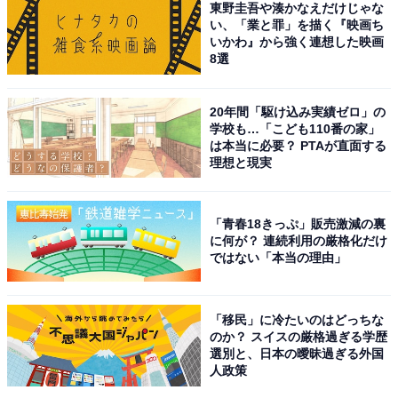
東野圭吾や湊かなえだけじゃな
「とにかく安い、トレンドも入ってる（50代男性）」
い、「業と罪」を描く『映画ち
いかわ』から強く連想した映画
8選
「値段の割に高く見えるし、ちゃんとして見える服が売
っている（20代女性）」
20年間「駆け込み実績ゼロ」の
学校も…「こども110番の家」
「トレンドをおさえ、たくさん種類もあり、着やすいか
は本当に必要？ PTAが直面する
ら（30代女性）」
理想と現実
「青春18きっぷ」販売激減の裏
※回答者コメントは原文ママです
に何が？ 連続利用の厳格化だけ
ではない「本当の理由」
＞次ページ：11位までのランキング結果
「移民」に冷たいのはどっちな
のか？ スイスの厳格過ぎる学歴
選別と、日本の曖昧過ぎる外国
人政策