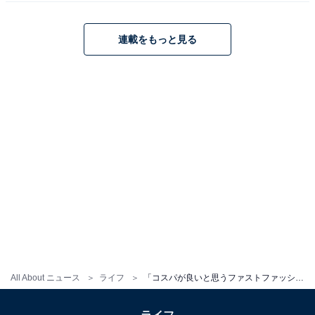
連載をもっと見る
こちらもおすすめ
「好きだけど地味に高い」と思うファストファ
ッションランキング！ 2位 ユニクロ、1位は？
All About ニュース
ライフ
「コスパが良いと思うファストファッション」ランキング！ 3位 しまむら、2位 ユニクロ、1位は？