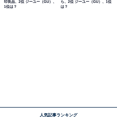
印良品、2位 ジーユー（GU）、
ら、2位 ジーユー（GU）、1位
1位は？
は？
第2位：ユニクロ（UNIQLO） 178票
「ユニクロ（UNIQLO）」が第2位に入りました。商品の
1つひとつが高品質ながら、低価格で提供する同ブラン
ドは、日本のファストファッションのパイオニア的存在
です。
アンケート回答者からは、「値段の割に長い期間の使用